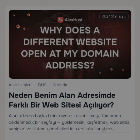
24
8 min
Alan isimleri
DNS
Yönetim
Neden Benim Alan Adresimde
Farklı Bir Web Sitesi Açılıyor?
Alan adınızın başka birinin web sitesini — veya tamamen
beklenmedik bir sayfayı — yüklemesini keşfetmek, web sitesi
sahipleri ve sistem yöneticileri için en kafa karıştırıcı
deneyimlerden biridir. Yeni bir hosta taşındığınız, DNS