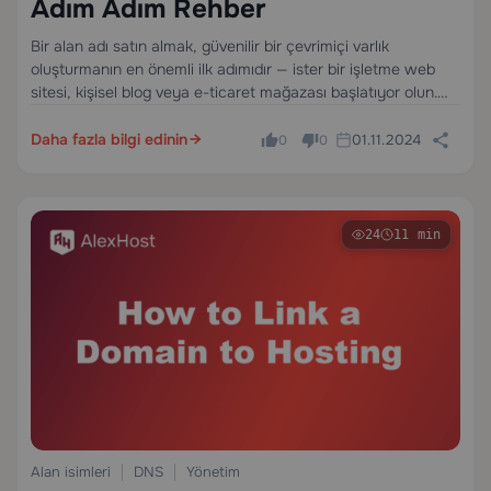
Adım Adım Rehber
Bir alan adı satın almak, güvenilir bir çevrimiçi varlık
oluşturmanın en önemli ilk adımıdır — ister bir işletme web
sitesi, kişisel blog veya e-ticaret mağazası başlatıyor olun.
Ancak birçok ilk kez alıcı sürece bunalmış hisseder, nereden
başlayacağından veya nelere dikkat…
Daha fazla bilgi edinin
01.11.2024
0
0
24
11 min
Alan isimleri
DNS
Yönetim