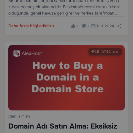
Bir drop domain, orijinal sahibi tarafından terk edilmiş veya
süresi dolmuş bir alan adıdır. Bir domain resmi olarak "drop"
olduğunda, genel havuza geri girer ve herkes tarafından
kaydedilebilir hale gelir. İşletmeler, pazarlamacılar, SEO
profesyonelleri ve domain yatırımcıları için, drop
Daha fazla bilgi edinin
01.11.2024
0
0
domainlerin…
18
+1
11 min
Alan isimleri
Domain Adı Satın Alma: Eksiksiz