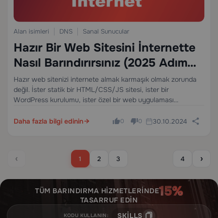
Alan isimleri
DNS
Sanal Sunucular
Hazır Bir Web Sitesini İnternette
Nasıl Barındırırsınız (2025 Adım
Adım Kılavuz)
Hazır web sitenizi internete almak karmaşık olmak zorunda
değil. İster statik bir HTML/CSS/JS sitesi, ister bir
WordPress kurulumu, ister özel bir web uygulaması
oluşturmuş olun, bu kapsamlı kılavuz sizi her adımda
yönlendirir — hosting satın almaktan SSL ile güvenli HTTPS…
Daha fazla bilgi edinin
30.10.2024
0
0
‹
›
1
2
3
4
TÜM BARINDIRMA HIZMETLERINDE
TASARRUF EDIN
SKILLS
KODU KULLANIN: