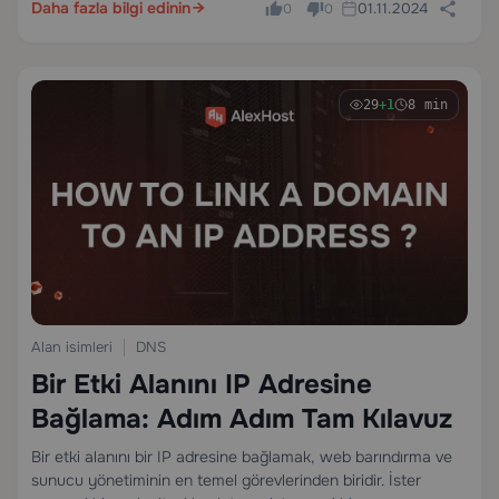
kayıtlarınızı yakın zamanda güncelleştirdiğiniz veya hiçbir
Daha fazla bilgi edinin
01.11.2024
0
0
şeye dokunmadığınız…
29
+1
8 min
Alan isimleri
DNS
Bir Etki Alanını IP Adresine
Bağlama: Adım Adım Tam Kılavuz
Bir etki alanını bir IP adresine bağlamak, web barındırma ve
sunucu yönetiminin en temel görevlerinden biridir. İster