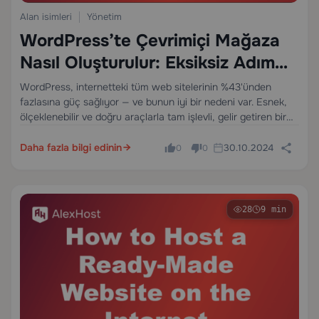
Alan isimleri
Yönetim
WordPress’te Çevrimiçi Mağaza
Nasıl Oluşturulur: Eksiksiz Adım
Adım Kılavuz
WordPress, internetteki tüm web sitelerinin %43'ünden
fazlasına güç sağlıyor — ve bunun iyi bir nedeni var. Esnek,
ölçeklenebilir ve doğru araçlarla tam işlevli, gelir getiren bir
çevrimiçi mağazaya dönüştürülebilir. İster butik bir mağaza,
ister dijital ürün pazaryeri, ister büyük ölçekli…
Daha fazla bilgi edinin
30.10.2024
0
0
28
9 min