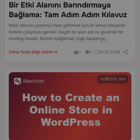
Bir Etki Alanını Barındırmaya
Bağlama: Tam Adım Adım Kılavuz
Web sitenizi çevrimiçi hale getirmek için iki temel bileşenin
birlikte çalışması gerekir: kayıtlı bir alan adı ve güvenilir bir
hosting hesabı. Bunları bağlamak çoğu başlangıç
kullanıcısının beklediğinden daha basittir — ve doğru hosting
sağlayıcısı ile sıfırdan tam olarak canlı, HTTPS-güvenli…
Daha fazla bilgi edinin
31.10.2024
0
0
28
15 min