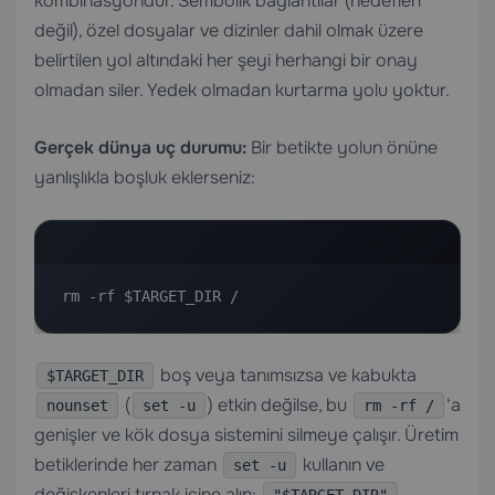
kombinasyondur. Sembolik bağlantılar (hedefleri
değil), özel dosyalar ve dizinler dahil olmak üzere
belirtilen yol altındaki her şeyi herhangi bir onay
olmadan siler. Yedek olmadan kurtarma yolu yoktur.
Gerçek dünya uç durumu:
Bir betikte yolun önüne
yanlışlıkla boşluk eklerseniz:
rm -rf $TARGET_DIR /
boş veya tanımsızsa ve kabukta
$TARGET_DIR
(
) etkin değilse, bu
‘a
nounset
set -u
rm -rf /
genişler ve kök dosya sistemini silmeye çalışır. Üretim
betiklerinde her zaman
kullanın ve
set -u
değişkenleri tırnak içine alın:
.