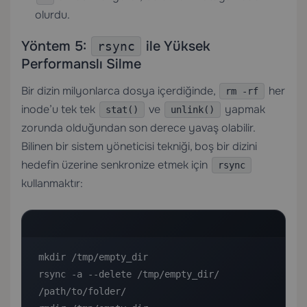
olurdu.
Yöntem 5:
ile Yüksek
rsync
Performanslı Silme
Bir dizin milyonlarca dosya içerdiğinde,
her
rm -rf
inode’u tek tek
ve
yapmak
stat()
unlink()
zorunda olduğundan son derece yavaş olabilir.
Bilinen bir sistem yöneticisi tekniği, boş bir dizini
hedefin üzerine senkronize etmek için
rsync
kullanmaktır:
mkdir /tmp/empty_dir

rsync -a --delete /tmp/empty_dir/ 
/path/to/folder/
