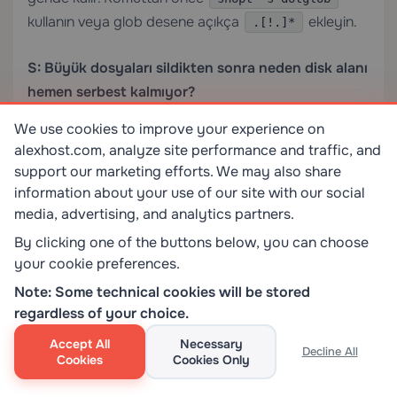
kullanın veya glob desene açıkça
ekleyin.
.[!.]*
S: Büyük dosyaları sildikten sonra neden disk alanı
hemen serbest kalmıyor?
We use cookies to improve your experience on
Çalışan bir işlem silinen dosyaya açık bir dosya
alexhost.com, analyze site performance and traffic, and
tanımlayıcısı tutuyorsa, çekirdek o dosya
support our marketing efforts. We may also share
tanımlayıcısı kapatılana kadar veri bloklarını tahsis
information about your use of our site with our social
edilmiş tutar. Açık silinen dosyaları tutan işlemleri
media, advertising, and analytics partners.
belirlemek için
kullanın. İlgili
lsof | grep deleted
By clicking one of the buttons below, you can choose
hizmeti veya işlemi yeniden başlatmak alanı serbest
your cookie preferences.
bırakır.
Note: Some technical cookies will be stored
regardless of your choice.
S: Milyonlarca dosya içeren bir dizini boşaltmanın
Accept All
Necessary
en güvenli yolu nedir?
Decline All
Cookies
Cookies Only