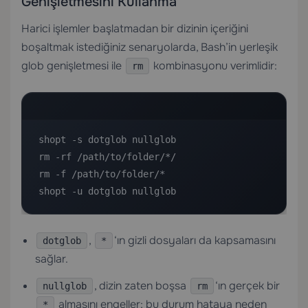
Genişletmesini Kullanma
Harici işlemler başlatmadan bir dizinin içeriğini
boşaltmak istediğiniz senaryolarda, Bash’in yerleşik
glob genişletmesi ile
kombinasyonu verimlidir:
rm
shopt -s dotglob nullglob

rm -rf /path/to/folder/*/

rm -f /path/to/folder/*

shopt -u dotglob nullglob
,
‘ın gizli dosyaları da kapsamasını
dotglob
*
sağlar.
, dizin zaten boşsa
‘ın gerçek bir
nullglob
rm
almasını engeller; bu durum hataya neden
*