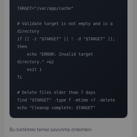
TARGET="/var/app/cache"

# Validate target is not empty and is a 
directory

if [[ -z "$TARGET" || ! -d "$TARGET" ]]; 
then

    echo "ERROR: Invalid target 
directory." >&2

    exit 1

fi

# Delete files older than 7 days

find "$TARGET" -type f -mtime +7 -delete

echo "Cleanup complete: $TARGET"
Bu betikteki temel savunma önlemleri: