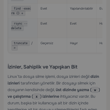
Evet
Yapılandırılabilir
Evet
find -exec
rm {} +
Evet
Evet
Hayır
rsync --
delete
/
Geçersiz
Hayır
Hayır
truncate
>
İzinler, Sahiplik ve Yapışkan Bit
Linux’ta dosya silme işlemi, dosya izinleri değil
dizin
izinleri
tarafından yönetilir. Bir dosyayı silmek için
dosyanın kendisinde değil,
üst dizinde yazma (
)
w
ve çalıştırma (
) izinlerine
ihtiyacınız vardır. Bu
x
durum, başka bir kullanıcıya ait bir dizin içinde
kendilerine ait bir dosyayı silemediklerini fark eden