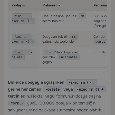
Yaklaşım
Mekanizma
Performans
Dosya başına yeni bir
Büyük dosya
find ... -
rm
işlemi başlatır
sayılarında y
exec rm {} ;
(fork yükü)
Dosyaları tek bir
Çok daha hızlı
find ... -
rm
çağrısında toplu işler
‘e b
exec rm {} +
xargs
‘dan doğrudan
En hızlı; alt i
find ... -
find
çekirdek
delete
unlinkat()
çağrısı
Binlerce dosyayla uğraşırken
-exec rm {} ;
yerine her zaman
veya
-delete
-exec rm {} +
tercih edin.
Noktalı virgül formunun dosya başına
yükü, 100.000 dosyalık bir temizliğin
fork()
saniyeler yerine dakikalar sürmesine neden olabilir.