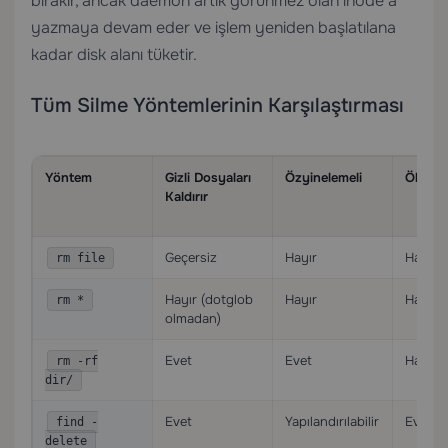
bırakır, ancak daemon artık görünmez olan inode’a
yazmaya devam eder ve işlem yeniden başlatılana
kadar disk alanı tüketir.
Tüm Silme Yöntemlerinin Karşılaştırması
Yöntem
Gizli Dosyaları
Özyinelemeli
Ölçüt 
Kaldırır
Geçersiz
Hayır
Hayır
rm file
Hayır (dotglob
Hayır
Hayır
rm *
olmadan)
Evet
Evet
Hayır
rm -rf
dir/
Evet
Yapılandırılabilir
Evet
find -
delete