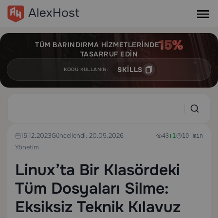
TÜM BARINDIRMA HIZMETLERINDE
TASARRUF EDIN
SKILLS
KODU KULLANIN:
15.12.2023
Güncellendi: 20.05.2026
43
+1
10 min
Yönetim
Linux’ta Bir Klasördeki
Tüm Dosyaları Silme:
Eksiksiz Teknik Kılavuz