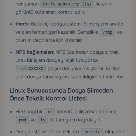
her zaman
ile anlık
btrfs subvolume list
görüntü kullanımını kontrol edin.
tmpfs:
Bellek içi dosya sistemi. Silme işlemi anlıktır
ve alan hemen geri kazanılır. Genellikle
ve
/tmp
oturum depolama için kullanılır.
NFS bağlamaları:
NFS üzerinden dosya silmek,
uzak bir işlem dosyayı açık tutuyorsa
geçici dosyaları oluşturur. Bunlar,
.nfsXXXXXX
uzak dosya tanımlayıcısı kapatıldığında temizlenir.
Linux Sunucusunda Dosya Silmeden
Önce Teknik Kontrol Listesi
Herhangi bir
komutu çalıştırmadan önce
rm
ve
ile tam yolu doğrulayın.
pwd
ls
Dosya listesini önizlemek için
olmadan
-delete