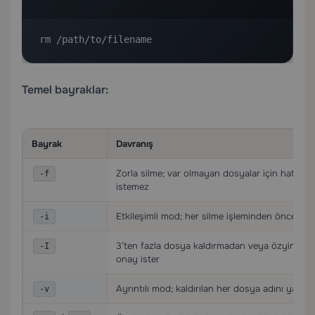
rm /path/to/filename
Temel bayraklar:
Bayrak
Davranış
Zorla silme; var olmayan dosyalar için hataları
-f
istemez
Etkileşimli mod; her silme işleminden önce ona
-i
3’ten fazla dosya kaldırmadan veya özyinelem
-I
onay ister
Ayrıntılı mod; kaldırılan her dosya adını yazdırı
-v