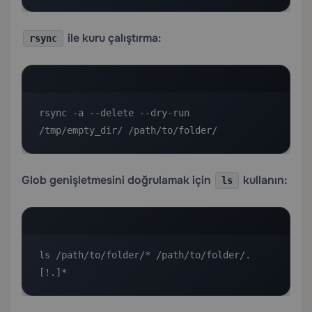
ile kuru çalıştırma:
rsync
rsync -a --delete --dry-run 
/tmp/empty_dir/ /path/to/folder/
Glob genişletmesini doğrulamak için
kullanın:
ls
ls /path/to/folder/* /path/to/folder/.
[!.]*