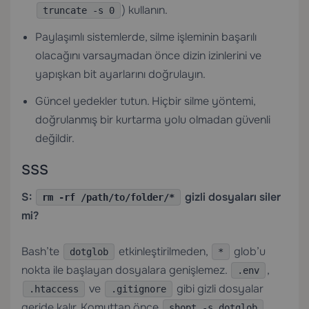
) kullanın.
truncate -s 0
Paylaşımlı sistemlerde, silme işleminin başarılı
olacağını varsaymadan önce dizin izinlerini ve
yapışkan bit ayarlarını doğrulayın.
Güncel yedekler tutun. Hiçbir silme yöntemi,
doğrulanmış bir kurtarma yolu olmadan güvenli
değildir.
SSS
S:
gizli dosyaları siler
rm -rf /path/to/folder/*
mi?
Bash’te
etkinleştirilmeden,
glob’u
dotglob
*
nokta ile başlayan dosyalara genişlemez.
,
.env
ve
gibi gizli dosyalar
.htaccess
.gitignore
geride kalır. Komuttan önce
shopt -s dotglob