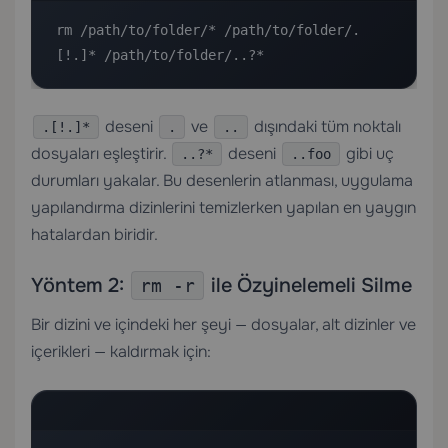
rm /path/to/folder/* /path/to/folder/.
[!.]* /path/to/folder/..?*
deseni
ve
dışındaki tüm noktalı
.[!.]*
.
..
dosyaları eşleştirir.
deseni
gibi uç
..?*
..foo
durumları yakalar. Bu desenlerin atlanması, uygulama
yapılandırma dizinlerini temizlerken yapılan en yaygın
hatalardan biridir.
Yöntem 2:
ile Özyinelemeli Silme
rm -r
Bir dizini ve içindeki her şeyi — dosyalar, alt dizinler ve
içerikleri — kaldırmak için: