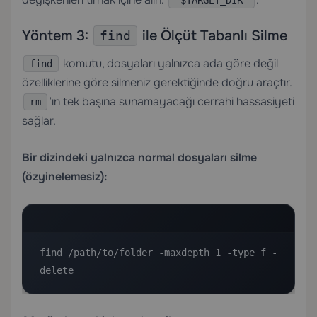
"$TARGET_DIR"
Yöntem 3:
ile Ölçüt Tabanlı Silme
find
komutu, dosyaları yalnızca ada göre değil
find
özelliklerine göre silmeniz gerektiğinde doğru araçtır.
‘ın tek başına sunamayacağı cerrahi hassasiyeti
rm
sağlar.
Bir dizindeki yalnızca normal dosyaları silme
(özyinelemesiz):
find /path/to/folder -maxdepth 1 -type f -
delete