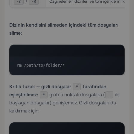
/
Özyinelemeli; dizinleri ve tüm içeriklerini kaldırı
-r
-R
Dizinin kendisini silmeden içindeki tüm dosyaları
silme:
rm /path/to/folder/*
Kritik tuzak — gizli dosyalar
tarafından
*
eşleştirilmez:
glob’u noktalı dosyalara (
ile
*
.
başlayan dosyalar) genişlemez. Gizli dosyaları da
kaldırmak için: