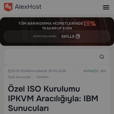
TÜM BARINDIRMA HIZMETLERINDE
TASARRUF EDIN
SKILLS
KODU KULLANIN:
25.05.2026
Güncellendi: 26.05.2026
29
+1
2 min
Özel Sunucular
Yönetim
Özel ISO Kurulumu
IPKVM Aracılığıyla: IBM
Sunucuları