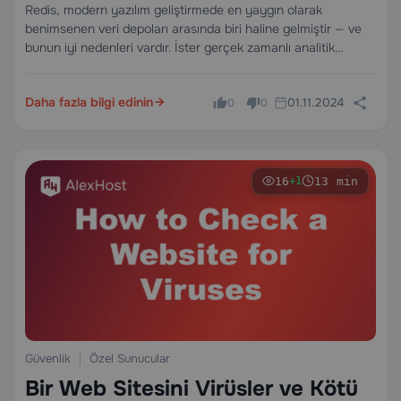
Uygulamalar için Kapsamlı Bir
Redis, modern yazılım geliştirmede en yaygın olarak
benimsenen veri depoları arasında biri haline gelmiştir — ve
Kılavuz
bunun iyi nedenleri vardır. İster gerçek zamanlı analitik
panosu oluşturuyor olun, ister kullanıcı oturumlarını ölçekte
yönetiyor olun, ister ışık hızında hızlı bir önbelleğe alma…
Daha fazla bilgi edinin
01.11.2024
0
0
16
13 min
+1
Güvenlik
Özel Sunucular
Bir Web Sitesini Virüsler ve Kötü