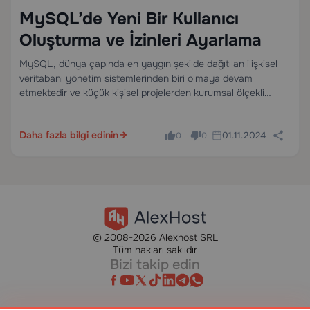
MySQL’de Yeni Bir Kullanıcı
Oluşturma ve İzinleri Ayarlama
MySQL, dünya çapında en yaygın şekilde dağıtılan ilişkisel
veritabanı yönetim sistemlerinden biri olmaya devam
etmektedir ve küçük kişisel projelerden kurumsal ölçekli
uygulamalara kadar her şeyi desteklemektedir. Bir geliştirici,
sistem yöneticisi veya kendi altyapınızı yöneten bir işletme
Daha fazla bilgi edinin
01.11.2024
sahibi olsanız da, MySQL…
0
0
© 2008-2026 Alexhost SRL
Tüm hakları saklıdır
Bizi takip edin