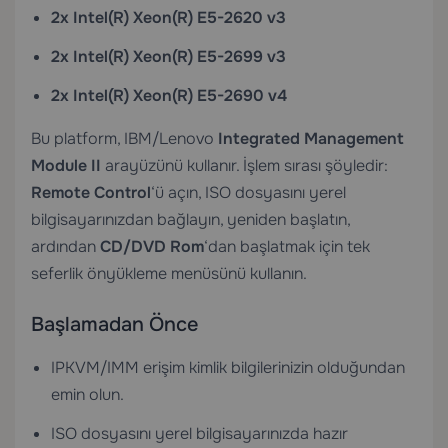
2x Intel(R) Xeon(R) E5-2620 v3
2x Intel(R) Xeon(R) E5-2699 v3
2x Intel(R) Xeon(R) E5-2690 v4
Bu platform, IBM/Lenovo
Integrated Management
Module II
arayüzünü kullanır. İşlem sırası şöyledir:
Remote Control
‘ü açın, ISO dosyasını yerel
bilgisayarınızdan bağlayın, yeniden başlatın,
ardından
CD/DVD Rom
‘dan başlatmak için tek
seferlik önyükleme menüsünü kullanın.
Başlamadan Önce
IPKVM/IMM erişim kimlik bilgilerinizin olduğundan
emin olun.
ISO dosyasını yerel bilgisayarınızda hazır