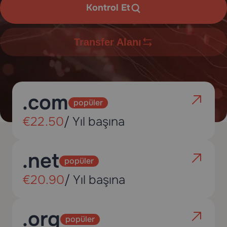
Kontrol Et
Transfer Alanı
.com
popüler
€22.50
/ Yıl başına
.net
popüler
€20.90
/ Yıl başına
.org
popüler