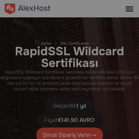
Home
SSL Certificates
RapidSSL Wildcard
Sertifikası
RapidSSL Wildcard Sertifikası, kesinlikle tek bir etki alanı (DV) için
doğrulama sağlayan son derece güvenilir bir sertifika olarak tanınır. Bir
site için bu tür bir protokol şirket doğrulaması içermez ve küçük
hacimli dijital işlemlere sahip web kaynakları için idealdir.
Geçerlilik
1 yıl
Fiyat
€141.90 AVRO
Şimdi Sipariş Verin