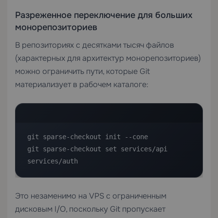
Разреженное переключение для больших
монорепозиториев
В репозиториях с десятками тысяч файлов
(характерных для архитектур монорепозиториев)
можно ограничить пути, которые Git
материализует в рабочем каталоге:
git sparse-checkout init --cone

git sparse-checkout set services/api 
services/auth
Это незаменимо на
VPS
с ограниченным
дисковым I/O, поскольку Git пропускает