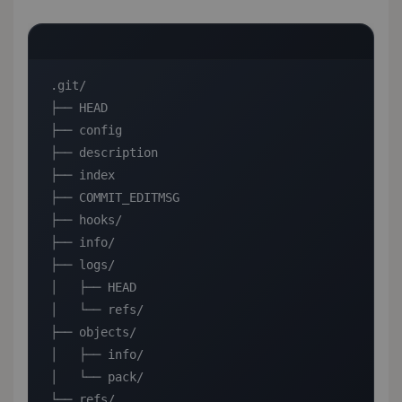
.git/

├── HEAD

├── config

├── description

├── index

├── COMMIT_EDITMSG

├── hooks/

├── info/

├── logs/

│   ├── HEAD

│   └── refs/

├── objects/

│   ├── info/

│   └── pack/

└── refs/
