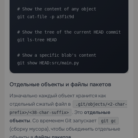
# Show the content of any object

git cat-file -p a3f1c9d

# Show the tree of the current HEAD commit

git ls-tree HEAD

# Show a specific blob's content

git show HEAD:src/main.py
Отдельные объекты и файлы пакетов
Изначально каждый объект хранится как
отдельный сжатый файл в
.git/objects/<2-char-
. Это
отдельные
prefix>/<38-char-suffix>
объекты
. Со временем Git запускает
git gc
(сборку мусора), чтобы объединить отдельные
объекты в
файлы пакетов