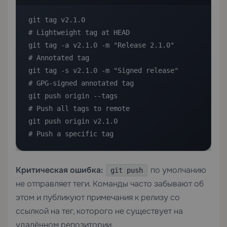
git tag v2.1.0                              
# Lightweight tag at HEAD

git tag -a v2.1.0 -m "Release 2.1.0"       
# Annotated tag

git tag -s v2.1.0 -m "Signed release"      
# GPG-signed annotated tag

git push origin --tags                      
# Push all tags to remote

git push origin v2.1.0                      
# Push a specific tag
Критическая ошибка:
по умолчанию
git push
не отправляет теги. Команды часто забывают об
этом и публикуют примечания к релизу со
ссылкой на тег, которого не существует на
удалённом репозитории.