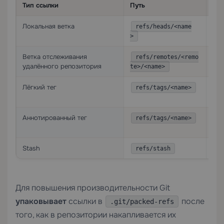
Тип ссылки
Путь
Оп
Локальная ветка
Ука
refs/heads/<name
вет
>
Ветка отслеживания
Лок
refs/remotes/<remo
удалённого репозитория
уда
te>/<name>
Лёгкий тег
Ука
refs/tags/<name>
объ
Аннотированный тег
Ука
refs/tags/<name>
ука
Stash
Ука
refs/stash
Для повышения производительности Git
упаковывает
ссылки в
после
.git/packed-refs
того, как в репозитории накапливается их