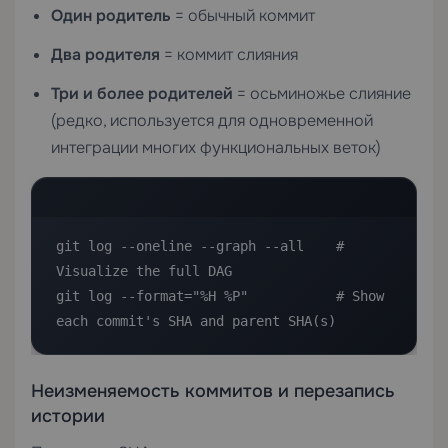
Один родитель
= обычный коммит
Два родителя
= коммит слияния
Три и более родителей
= осьминожье слияние
(редко, используется для одновременной
интеграции многих функциональных веток)
git log --oneline --graph --all    # 
Visualize the full DAG

git log --format="%H %P"           # Show 
each commit's SHA and parent SHA(s)
Неизменяемость коммитов и перезапись
истории