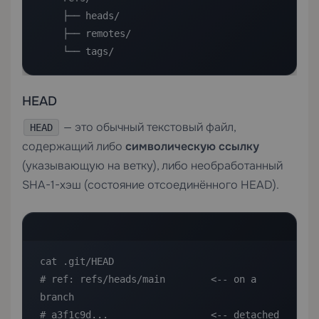
    ├── heads/

    ├── remotes/

    └── tags/
HEAD
— это обычный текстовый файл,
HEAD
содержащий либо
символическую ссылку
(указывающую на ветку), либо необработанный
SHA-1-хэш (состояние отсоединённого HEAD).
cat .git/HEAD

# ref: refs/heads/main        <-- on a 
branch

# a3f1c9d...                  <-- detached 