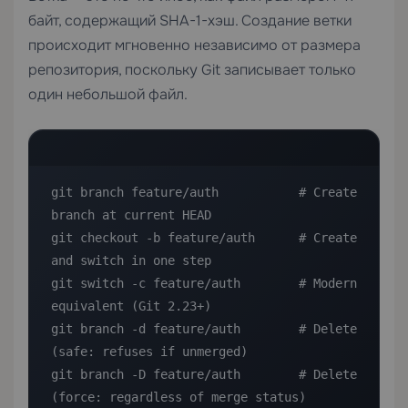
байт, содержащий SHA-1-хэш. Создание ветки
происходит мгновенно независимо от размера
репозитория, поскольку Git записывает только
один небольшой файл.
git branch feature/auth           # Create 
branch at current HEAD

git checkout -b feature/auth      # Create 
and switch in one step

git switch -c feature/auth        # Modern 
equivalent (Git 2.23+)

git branch -d feature/auth        # Delete 
(safe: refuses if unmerged)

git branch -D feature/auth        # Delete 
(force: regardless of merge status)