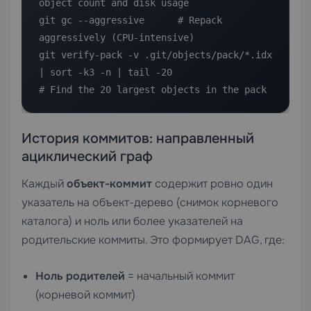
object count and disk usage

git gc --aggressive      # Repack 
aggressively (CPU-intensive)

git verify-pack -v .git/objects/pack/*.idx 
| sort -k3 -n | tail -20

# Find the 20 largest objects in the pack
История коммитов: направленный
ациклический граф
Каждый
объект-коммит
содержит ровно один
указатель на объект-дерево (снимок корневого
каталога) и ноль или более указателей на
родительские коммиты. Это формирует DAG, где:
Ноль родителей
= начальный коммит
(корневой коммит)