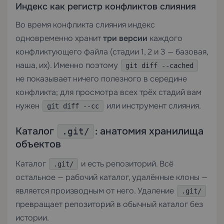
Индекс как регистр конфликтов слияния
Во время конфликта слияния индекс
одновременно хранит
три версии
каждого
конфликтующего файла (стадии 1, 2 и 3 — базовая,
наша, их). Именно поэтому
git diff --cached
не показывает ничего полезного в середине
конфликта; для просмотра всех трёх стадий вам
нужен
или инструмент слияния.
git diff --cc
Каталог
: анатомия хранилища
.git/
объектов
Каталог
и есть репозиторий. Всё
.git/
остальное — рабочий каталог, удалённые клоны —
является производным от него. Удаление
.git/
превращает репозиторий в обычный каталог без
истории.