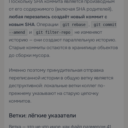
Поскольку SHA коммита является производным
от его содержимого (включая SHA родителей),
любая перезапись создаёт новый коммит с
новым SHA
. Операции
,
git rebase
git commit
и
не изменяют
--amend
git filter-repo
историю — они создают параллельную историю.
Старые коммиты остаются в хранилище объектов
до сборки мусора.
Именно поэтому принудительная отправка
переписанной истории в общую ветку является
деструктивной: локальные ветки коллег по-
прежнему указывают на старую цепочку
коммитов.
Ветки: лёгкие указатели
Ветка — это не что иное, как файл размером 41