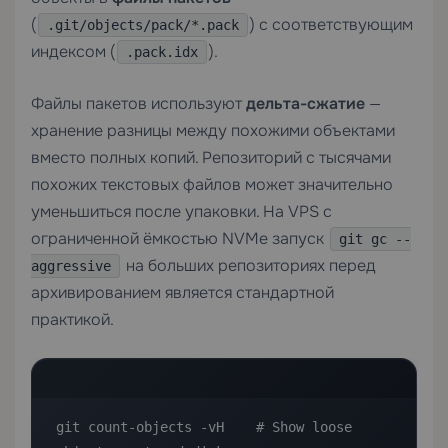
(
) с соответствующим
.git/objects/pack/*.pack
индексом (
).
.pack.idx
Файлы пакетов используют
дельта-сжатие
—
хранение разницы между похожими объектами
вместо полных копий. Репозиторий с тысячами
похожих текстовых файлов может значительно
уменьшиться после упаковки. На
VPS
с
ограниченной ёмкостью NVMe запуск
git gc --
на больших репозиториях перед
aggressive
архивированием является стандартной
практикой.
git count-objects -vH    # Show loose 