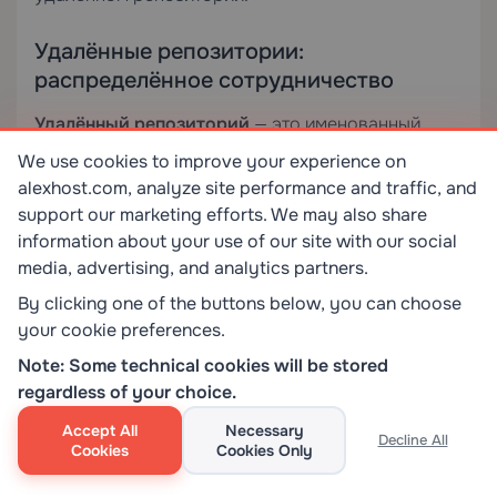
Удалённые репозитории:
распределённое сотрудничество
Удалённый репозиторий
— это именованный
URL, хранящийся в
. Ветки
.git/config
We use cookies to improve your experience on
отслеживания удалённого репозитория (в
alexhost.com, analyze site performance and traffic, and
) — это локальные снимки веток
support our marketing efforts. We may also share
refs/remotes/
information about your use of our site with our social
удалённого репозитория только для чтения,
media, advertising, and analytics partners.
обновляемые только при явном выполнении
By clicking one of the buttons below, you can choose
fetch.
your cookie preferences.
Note: Some technical cookies will be stored
regardless of your choice.
git remote add origin 
Accept All
Necessary
Decline All
Cookies
Cookies Only
git@github.com:user/repo.git

git remote -v                          # 