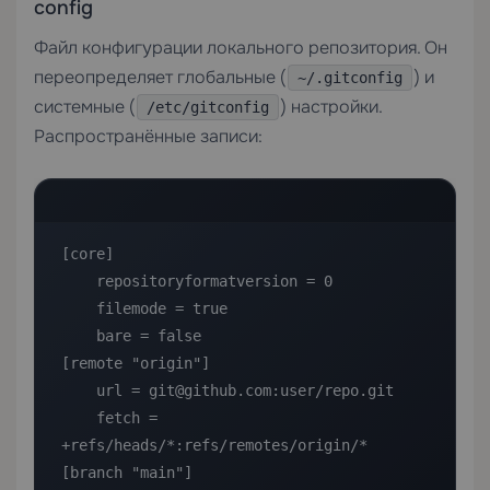
config
Файл конфигурации локального репозитория. Он
переопределяет глобальные (
) и
~/.gitconfig
системные (
) настройки.
/etc/gitconfig
Распространённые записи:
[core]

    repositoryformatversion = 0

    filemode = true

    bare = false

[remote "origin"]

    url = git@github.com:user/repo.git

    fetch = 
+refs/heads/*:refs/remotes/origin/*

[branch "main"]
