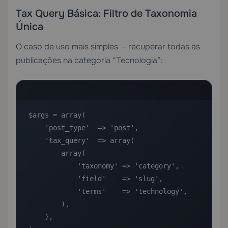
Tax Query Básica: Filtro de Taxonomia
Única
O caso de uso mais simples — recuperar todas as
publicações na categoria “Tecnologia”:
$args = array(

    'post_type'  => 'post',

    'tax_query'  => array(

        array(

            'taxonomy' => 'category',

            'field'    => 'slug',

            'terms'    => 'technology',

        ),

    ),
