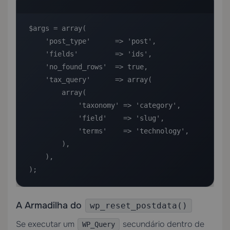
$args = array(

    'post_type'      => 'post',

    'fields'         => 'ids',

    'no_found_rows'  => true,

    'tax_query'      => array(

        array(

            'taxonomy' => 'category',

            'field'    => 'slug',

            'terms'    => 'technology',

        ),

    ),

);
A Armadilha do
wp_reset_postdata()
Se executar um
secundário dentro de
WP_Query