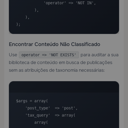
            'operator' => 'NOT IN',

        ),

    ),

);
Encontrar Conteúdo Não Classificado
Use
para auditar a sua
operator => 'NOT EXISTS'
biblioteca de conteúdo em busca de publicações
sem as atribuições de taxonomia necessárias:
$args = array(

    'post_type'  => 'post',

    'tax_query'  => array(

        array(
