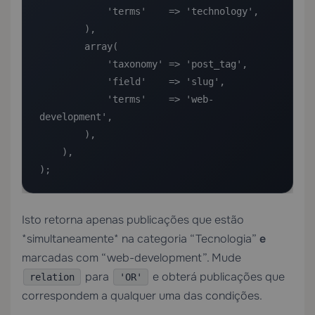
            'terms'    => 'technology',

        ),

        array(

            'taxonomy' => 'post_tag',

            'field'    => 'slug',

            'terms'    => 'web-
development',

        ),

    ),

);
Isto retorna apenas publicações que estão
*simultaneamente* na categoria “Tecnologia”
e
marcadas com “web-development”. Mude
para
e obterá publicações que
relation
'OR'
correspondem a qualquer uma das condições.