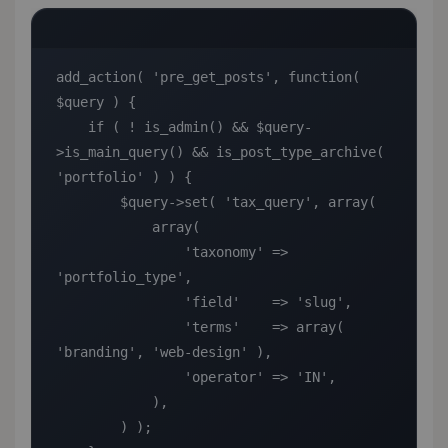
add_action( 'pre_get_posts', function( 
$query ) {

    if ( ! is_admin() && $query-
>is_main_query() && is_post_type_archive( 
'portfolio' ) ) {

        $query->set( 'tax_query', array(

            array(

                'taxonomy' => 
'portfolio_type',

                'field'    => 'slug',

                'terms'    => array( 
'branding', 'web-design' ),

                'operator' => 'IN',

            ),

        ) );
