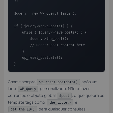
);

$query = new WP_Query( $args );

if ( $query->have_posts() ) {

    while ( $query->have_posts() ) {

        $query->the_post();

        // Render post content here

    }

    wp_reset_postdata();

}
Chame sempre
após um
wp_reset_postdata()
loop
personalizado. Não o fazer
WP_Query
corrompe o objeto global
, o que quebra as
$post
template tags como
e
the_title()
para quaisquer consultas
get_the_ID()