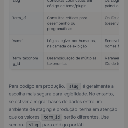
`slug`
Consultas codificadas em
Os slugs pod
código de tema/plugin
painel de ad
`term_id`
Consultas críticas para
Os IDs difer
desempenho ou
(desenvolvim
programáticas
`name`
Lógica legível por humanos,
Sensível a ma
na camada de exibição
nomes forem
`term_taxonom
Desambiguação de múltiplas
Raramente ne
y_id`
taxonomias
IDs de termo
Para código em produção,
é geralmente a
slug
escolha mais segura para legibilidade. No entanto,
se estiver a migrar bases de dados entre um
ambiente de staging e produção, tenha em atenção
que os valores
serão diferentes. Use
term_id
sempre
para código portátil.
slug