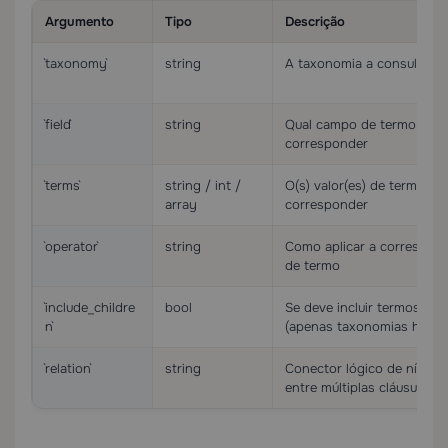
Argumento
Tipo
Descrição
`taxonomy`
string
A taxonomia a consultar
`field`
string
Qual campo de termo
corresponder
`terms`
string / int /
O(s) valor(es) de termo a
array
corresponder
`operator`
string
Como aplicar a correspon
de termo
`include_childre
bool
Se deve incluir termos filh
n`
(apenas taxonomias hierár
`relation`
string
Conector lógico de nível s
entre múltiplas cláusulas