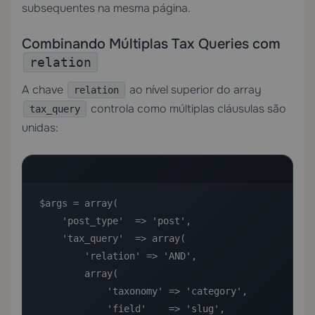
subsequentes na mesma página.
Combinando Múltiplas Tax Queries com
relation
A chave
ao nível superior do array
relation
controla como múltiplas cláusulas são
tax_query
unidas:
$args = array(

    'post_type'  => 'post',

    'tax_query'  => array(

        'relation' => 'AND',

        array(

            'taxonomy' => 'category',

            'field'    => 'slug',
