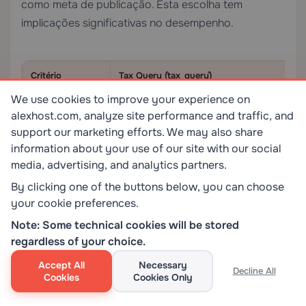
como meta de publicação. Esta escolha tem
implicações significativas no desempenho.
Critério
Tax Query (`tax_query`)
We use cookies to improve your experience on
Tabela da base
`wp_term_relationships` (indexada)
alexhost.com, analyze site performance and traffic, and
de dados
support our marketing efforts. We may also share
Desempenho da
Rápido — projetado para pesquisas
information about your use of our site with our social
consulta
baseadas em conjuntos
media, advertising, and analytics partners.
By clicking one of the buttons below, you can choose
Filtragem
Nativa, eficiente
facetada
your cookie preferences.
Note: Some technical cookies will be stored
Tipo de dados
Vocabulário controlado (termos)
regardless of your choice.
Caso de uso
Categorização, classificação
Accept All
Necessary
Decline All
Cookies
Cookies Only
Indexação
Automática via IDs de taxonomia de