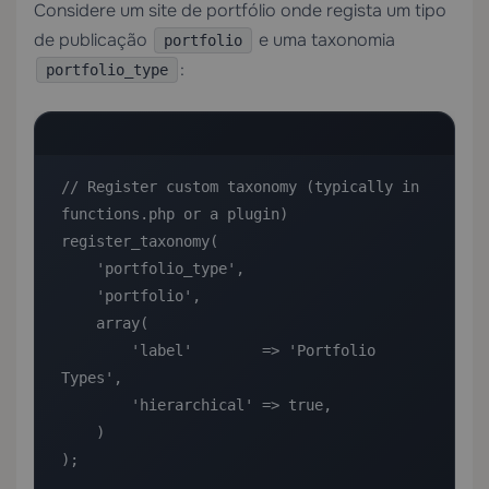
Considere um site de portfólio onde regista um tipo
de publicação
e uma taxonomia
portfolio
:
portfolio_type
// Register custom taxonomy (typically in 
functions.php or a plugin)

register_taxonomy(

    'portfolio_type',

    'portfolio',

    array(

        'label'        => 'Portfolio 
Types',

        'hierarchical' => true,

    )

);
