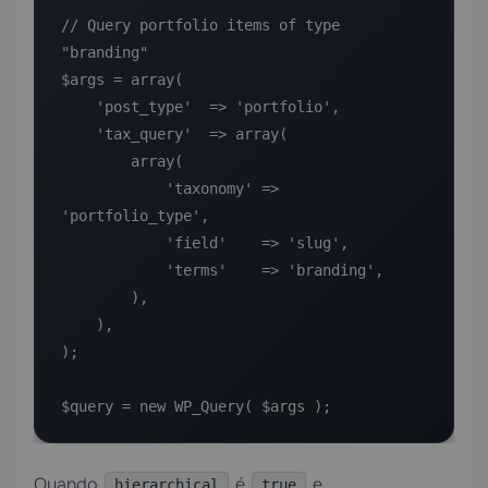
// Query portfolio items of type 
"branding"

$args = array(

    'post_type'  => 'portfolio',

    'tax_query'  => array(

        array(

            'taxonomy' => 
'portfolio_type',

            'field'    => 'slug',

            'terms'    => 'branding',

        ),

    ),

);

$query = new WP_Query( $args );
Quando
é
e
hierarchical
true