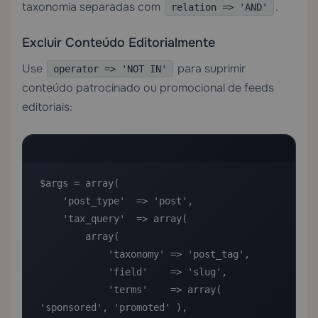
taxonomia separadas com
.
relation => 'AND'
Excluir Conteúdo Editorialmente
Use
para suprimir
operator => 'NOT IN'
conteúdo patrocinado ou promocional de feeds
editoriais:
$args = array(

    'post_type'  => 'post',

    'tax_query'  => array(

        array(

            'taxonomy' => 'post_tag',

            'field'    => 'slug',

            'terms'    => array( 
'sponsored', 'promoted' ),
