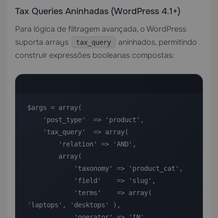
Tax Queries Aninhadas (WordPress 4.1+)
Para lógica de filtragem avançada, o WordPress
suporta arrays
aninhados, permitindo
tax_query
construir expressões booleanas compostas:
$args = array(

    'post_type'  => 'product',

    'tax_query'  => array(

        'relation' => 'AND',

        array(

            'taxonomy' => 'product_cat',

            'field'    => 'slug',

            'terms'    => array( 
'laptops', 'desktops' ),

            'operator' => 'IN',
