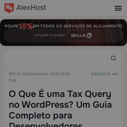
POUPE
EM TODOS OS SERVIÇOS DE ALOJAMENTO
SKILLS
UTILIZAR O CÓDIGO:
21.10.2024
Atualizado: 27.05.2026
33
+1
14 min
CMS
O Que É uma Tax Query
no WordPress? Um Guia
Completo para
Desenvolvedores