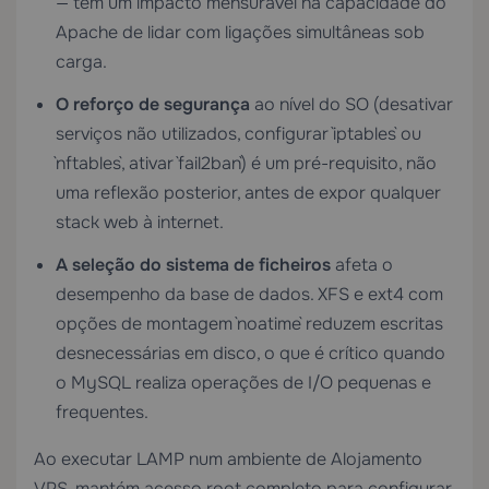
— tem um impacto mensurável na capacidade do
Apache de lidar com ligações simultâneas sob
carga.
O reforço de segurança
ao nível do SO (desativar
serviços não utilizados, configurar `iptables` ou
`nftables`, ativar `fail2ban`) é um pré-requisito, não
uma reflexão posterior, antes de expor qualquer
stack web à internet.
A seleção do sistema de ficheiros
afeta o
desempenho da base de dados. XFS e ext4 com
opções de montagem `noatime` reduzem escritas
desnecessárias em disco, o que é crítico quando
o MySQL realiza operações de I/O pequenas e
frequentes.
Ao executar LAMP num ambiente de
Alojamento
VPS
, mantém acesso root completo para configurar