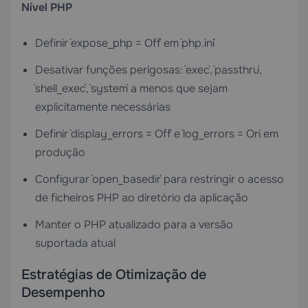
Nível PHP
Definir `expose_php = Off` em `php.ini`
Desativar funções perigosas: `exec`, `passthru`,
`shell_exec`, `system` a menos que sejam
explicitamente necessárias
Definir `display_errors = Off` e `log_errors = On` em
produção
Configurar `open_basedir` para restringir o acesso
de ficheiros PHP ao diretório da aplicação
Manter o PHP atualizado para a versão
suportada atual
Estratégias de Otimização de
Desempenho