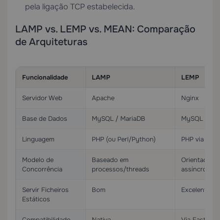
pela ligação TCP estabelecida.
LAMP vs. LEMP vs. MEAN: Comparação
de Arquiteturas
Funcionalidade
LAMP
LEMP
Servidor Web
Apache
Nginx
Base de Dados
MySQL / MariaDB
MySQL / Ma
Linguagem
PHP (ou Perl/Python)
PHP via PH
Modelo de
Baseado em
Orientado a 
Concorrência
processos/threads
assíncrono
Servir Ficheiros
Bom
Excelente
Estáticos
Compatibilidade
Nativa
Via FastCGI 