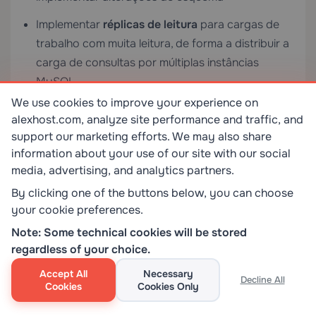
Implementar
réplicas de leitura
para cargas de
trabalho com muita leitura, de forma a distribuir a
carga de consultas por múltiplas instâncias
MySQL
We use cookies to improve your experience on
Ajuste Apache
alexhost.com, analyze site performance and traffic, and
support our marketing efforts. We may also share
Ativar `mod_deflate` para compressão gzip de
information about your use of our site with our social
respostas baseadas em texto (HTML, CSS,
media, advertising, and analytics partners.
JavaScript, JSON)
By clicking one of the buttons below, you can choose
Configurar cabeçalhos `mod_expires` e `Cache-
your cookie preferences.
Control` para recursos estáticos de forma a
Note: Some technical cookies will be stored
aproveitar a cache do browser
regardless of your choice.
Ajustar `MaxRequestWorkers`, `ServerLimit` e
Accept All
Necessary
Decline All
Cookies
Cookies Only
`ThreadsPerChild` com base na RAM disponível e
na concorrência esperada