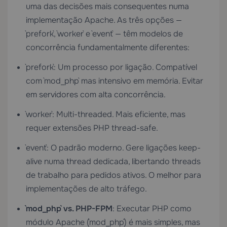
uma das decisões mais consequentes numa
implementação Apache. As três opções —
`prefork`, `worker` e `event` — têm modelos de
concorrência fundamentalmente diferentes:
`prefork`: Um processo por ligação. Compatível
com `mod_php` mas intensivo em memória. Evitar
em servidores com alta concorrência.
`worker`: Multi-threaded. Mais eficiente, mas
requer extensões PHP thread-safe.
`event`: O padrão moderno. Gere ligações keep-
alive numa thread dedicada, libertando threads
de trabalho para pedidos ativos. O melhor para
implementações de alto tráfego.
`mod_php` vs. PHP-FPM
: Executar PHP como
módulo Apache (`mod_php`) é mais simples, mas