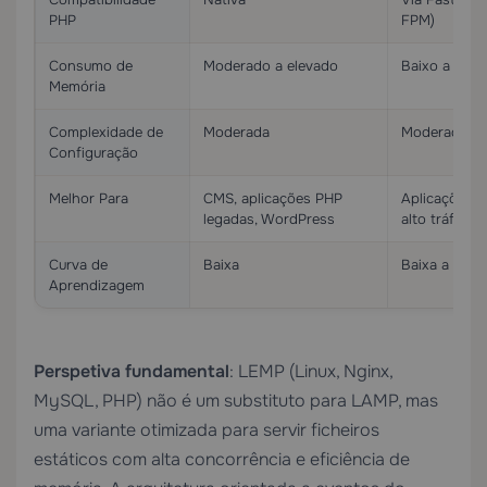
PHP
FPM)
Consumo de
Moderado a elevado
Baixo a mod
Memória
Complexidade de
Moderada
Moderada
Configuração
Melhor Para
CMS, aplicações PHP
Aplicações 
legadas, WordPress
alto tráfego,
Curva de
Baixa
Baixa a mod
Aprendizagem
Perspetiva fundamental
: LEMP (Linux, Nginx,
MySQL, PHP) não é um substituto para LAMP, mas
uma variante otimizada para servir ficheiros
estáticos com alta concorrência e eficiência de