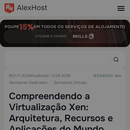
POUPE
EM TODOS OS SERVIÇOS DE ALOJAMENTO
SKILLS
UTILIZAR O CÓDIGO:
01.11.2024
Atualizado: 12.06.2026
23
+1
13 min
Servidores Dedicados
Servidores Virtuais
Compreendendo a
Virtualização Xen:
Arquitetura, Recursos e
Aplicações do Mundo