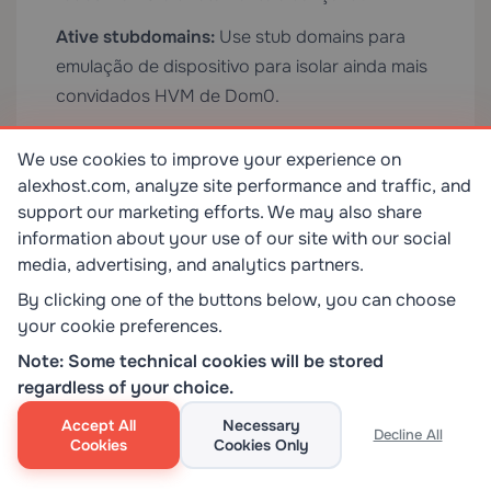
Ative stubdomains:
Use stub domains para
emulação de dispositivo para isolar ainda mais
convidados HVM de Dom0.
Audite configurações de VM:
Revise
We use cookies to improve your experience on
regularmente configurações de DomU para
alexhost.com, analyze site performance and traffic, and
garantir que limites de recursos e configurações
support our marketing efforts. We may also share
de isolamento sejam aplicados corretamente.
information about your use of our site with our social
media, advertising, and analytics partners.
Combine com SSL:
Qualquer interface de
By clicking one of the buttons below, you can choose
gerenciamento exposta pela rede deve ser
your cookie preferences.
protegida com
Certificados SSL
válidos para
evitar interceptação de credenciais.
Note: Some technical cookies will be stored
regardless of your choice.
Conclusão
Accept All
Necessary
Decline All
Cookies
Cookies Only
A virtualização Xen permanece uma das tecnologias
de hipervisor mais poderosas, flexíveis e conscientes