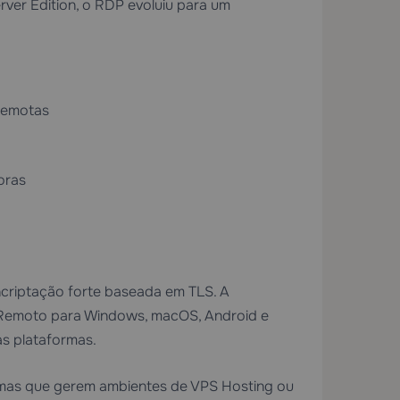
ver Edition, o RDP evoluiu para um
 remotas
oras
encriptação forte baseada em TLS. A
o Remoto para Windows, macOS, Android e
as plataformas.
temas que gerem ambientes de
VPS Hosting
ou