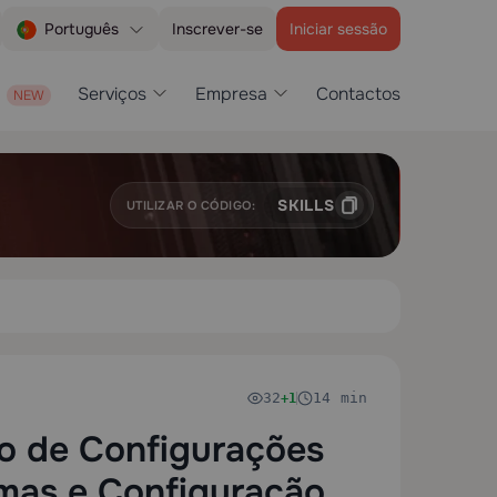
Inscrever-se
Iniciar sessão
Português
Serviços
Empresa
Contactos
SKILLS
UTILIZAR O CÓDIGO:
32
14 min
+1
o de Configurações
emas e Configuração