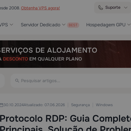
Suporte
desde 2008.
Obtenha VPS agora!
VPS
Servidor Dedicado
Hospedagem GPU
SERVIÇOS DE ALOJAMENTO
A
DESCONTO
EM QUALQUER PLANO
Segurança
Windows
30.10.2024
Atualizado: 07.06.2026
Protocolo RDP: Guia Complet
Principais, Solução de Probl