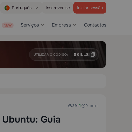
Inscrever-se
Iniciar sessão
Português
Serviços
Empresa
Contactos
SKILLS
UTILIZAR O CÓDIGO:
30
9 min
+1
Ubuntu: Guia