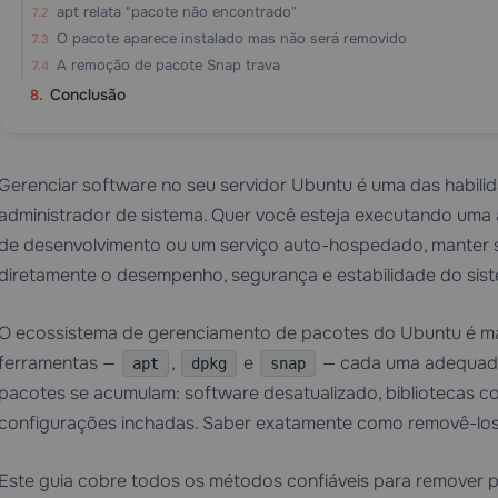
apt relata "pacote não encontrado"
O pacote aparece instalado mas não será removido
A remoção de pacote Snap trava
Conclusão
Gerenciar software no seu servidor Ubuntu é uma das habili
administrador de sistema. Quer você esteja executando um
de desenvolvimento ou um serviço auto-hospedado, manter su
diretamente o desempenho, segurança e estabilidade do sis
O ecossistema de gerenciamento de pacotes do Ubuntu é madu
ferramentas —
,
e
— cada uma adequada 
apt
dpkg
snap
pacotes se acumulam: software desatualizado, bibliotecas c
configurações inchadas. Saber exatamente como removê-los —
Este guia cobre todos os métodos confiáveis para remover 