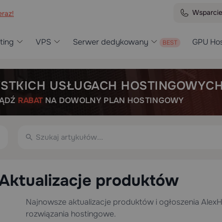
Wsparci
raz!
ting
VPS
Serwer dedykowany
GPU Hos
STKICH USŁUGACH HOSTINGOWYC
BĄDŹ
RABAT
NA DOWOLNY PLAN HOSTINGOWY
Aktualizacje produktów
Najnowsze aktualizacje produktów i ogłoszenia AlexHo
rozwiązania hostingowe.