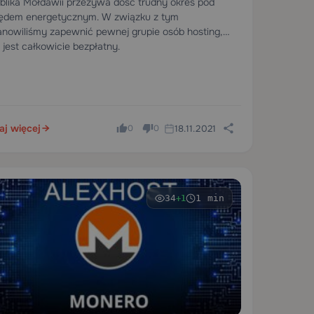
blika Mołdawii przeżywa dość trudny okres pod
ędem energetycznym. W związku z tym
anowiliśmy zapewnić pewnej grupie osób hosting,
 jest całkowicie bezpłatny.
aj więcej
18.11.2021
0
0
34
1 min
+1