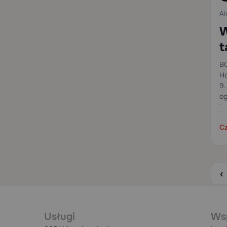
Ak
W
t
BO
Ho
9.
og
to
Cz
‹
Usługi
Ws