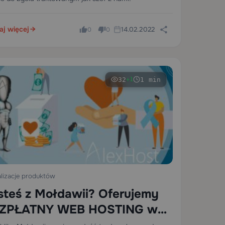
aj więcej
14.02.2022
0
0
32
1 min
+1
lizacje produktów
steś z Mołdawii? Oferujemy
ZPŁATNY WEB HOSTING w
łdawii