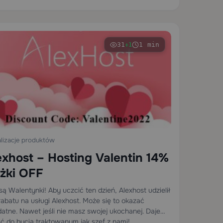
31
1 min
+1
lizacje produktów
exhost – Hosting Valentin 14%
iżki OFF
są Walentynki! Aby uczcić ten dzień, Alexhost udzielił
rabatu na usługi Alexhost. Może się to okazać
datne. Nawet jeśli nie masz swojej ukochanej. Dajemy
ść do bycia traktowanym jak szef z nami!