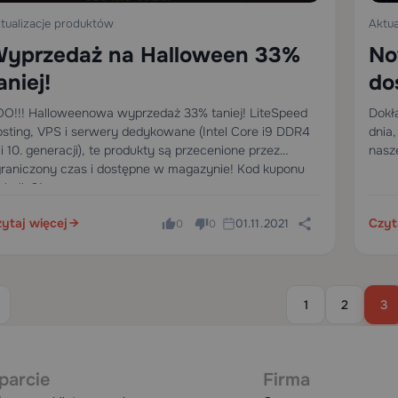
tualizacje produktów
Aktua
yprzedaż na Halloween 33%
No
aniej!
do
Al
O!!! Halloweenowa wyprzedaż 33% taniej! LiteSpeed
Dokł
sting, VPS i serwery dedykowane (Intel Core i9 DDR4
dnia
 i 10. generacji), te produkty są przecenione przez
nasze
raniczony czas i dostępne w magazynie! Kod kuponu
: hallo21
ytaj więcej
Czyt
01.11.2021
0
0
1
2
3
parcie
Firma