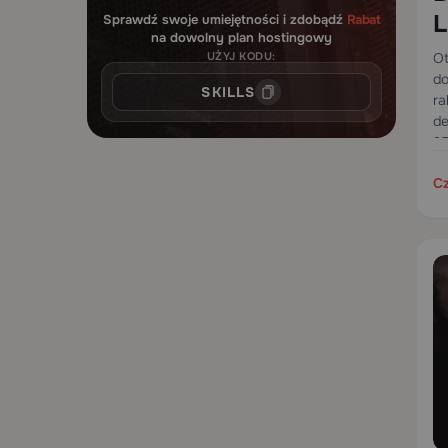
L
Sprawdź swoje umiejętności i zdobądź
Rabat
na dowolny plan hostingowy
d
UŻYJ KODU:
Ot
do
SKILLS
ra
de
25
Cz