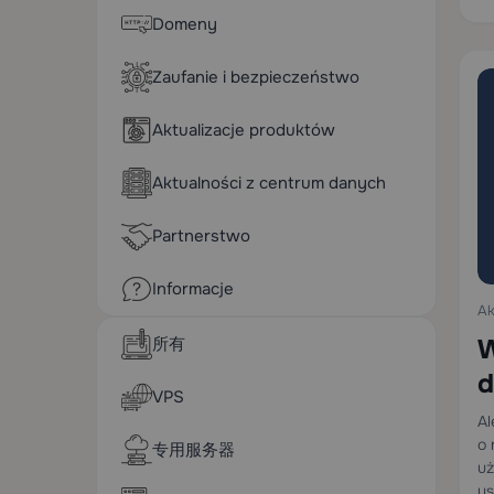
Domeny
Zaufanie i bezpieczeństwo
Aktualizacje produktów
Aktualności z centrum danych
Partnerstwo
Informacje
Ak
所有
W
d
VPS
Al
o 
专用服务器
uż
us