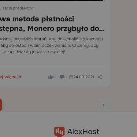
lizacje produktów
wa metoda płatności
stępna, Monero przybyło do
exhost!
adamy wszelkich starań, aby doskonalić się każdego
, aby sprostać Twoim oczekiwaniom. Chcemy, aby
 usługi działały jeszcze szybciej!
aj więcej
24.09.2021
0
0
›