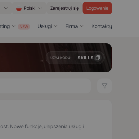
e
Zarejestruj się
Logowanie
Polski
ting
Usługi
Firma
Kontakty
H
SKILLS
UŻYJ KODU:
st. Nowe funkcje, ulepszenia usług i