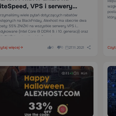
Repu
iteSpeed, VPS i serwery
wzgl
post
edykowane
rzymaliśmy wiele pytań dotyczących rabatów
który
stępnych na BlackFriday, Alexhost ma obecnie dwa
baty: 55% ZNIŻKI na wszystkie serwery VPS i
dykowane (Intel Core i9 DDR4 9. i 10. generacji) oraz
% ZNIŻKI na hosting LiteSpeed
ytaj więcej
Czyt
27.11.2021
0
0
31
1 min
+1