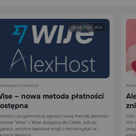
34
2 min
+1
tualizacje produktów
Aktua
ise – nowa metoda płatności
Al
ostępna
zn
exhost z przyjemnością ogłasza nową metodę płatności
Dziś 
nazwie "Wise" z Wise dostępną dla Ciebie, jeśli jej
14% 
ywasz, wkrótce będziesz mógł z niej korzystać w
przy
ługach Alexhost.
miło