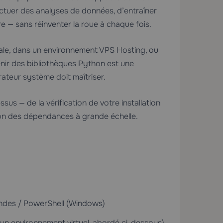
fectuer des analyses de données, d’entraîner
 — sans réinventer la roue à chaque fois.
cale, dans un environnement
VPS Hosting
, ou
enir des bibliothèques Python est une
teur système doit maîtriser.
 — de la vérification de votre installation
stion des dépendances à grande échelle.
andes / PowerShell (Windows)
u un environnement virtuel, abordé ci-dessous)