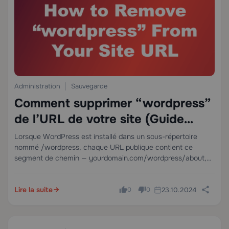
Administration
Sauvegarde
Comment supprimer “wordpress”
de l’URL de votre site (Guide
technique complet)
Lorsque WordPress est installé dans un sous-répertoire
nommé /wordpress, chaque URL publique contient ce
segment de chemin — yourdomain.com/wordpress/about,
yourdomain.com/wordpress/shop — ce qui nuit à la
crédibilité de la marque et dilue l'équité SEO. La solution
Lire la suite
23.10.2024
consiste en une migration…
0
0