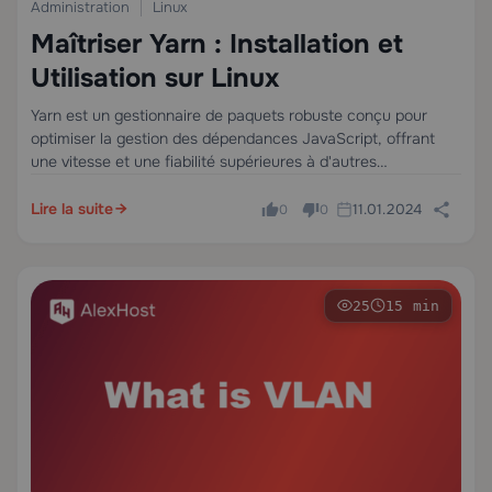
Administration
Linux
31
3 min
Maîtriser Yarn : Installation et
Utilisation sur Linux
Yarn est un gestionnaire de paquets robuste conçu pour
optimiser la gestion des dépendances JavaScript, offrant
une vitesse et une fiabilité supérieures à d'autres
gestionnaires comme npm. Développé par Facebook, Yarn a
gagné en popularité pour ses performances et son…
Lire la suite
11.01.2024
0
0
25
15 min