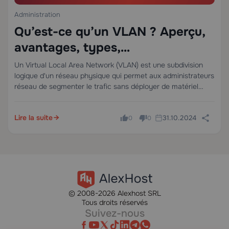
Administration
Qu’est-ce qu’un VLAN ? Aperçu,
avantages, types,
implémentation et dépannage
Un Virtual Local Area Network (VLAN) est une subdivision
logique d'un réseau physique qui permet aux administrateurs
réseau de segmenter le trafic sans déployer de matériel
physique supplémentaire. Les VLANs sont une pierre
angulaire de la mise en réseau d'entreprise…
Lire la suite
31.10.2024
0
0
© 2008-2026 Alexhost SRL
Tous droits réservés
Suivez-nous