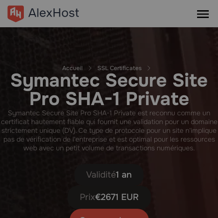
Accueil
SSL Certificates
Symantec Secure Site
Pro SHA-1 Private
Symantec Secure Site Pro SHA-1 Private est reconnu comme un
certificat hautement fiable qui fournit une validation pour un domaine
strictement unique (DV). Ce type de protocole pour un site n'implique
pas de vérification de l'entreprise et est optimal pour les ressources
web avec un petit volume de transactions numériques.
Validité
1 an
Prix
€2671 EUR