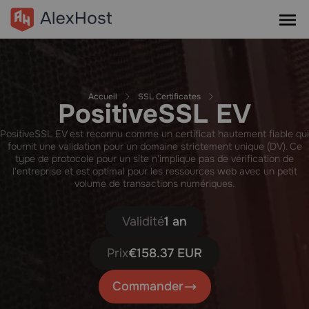
Accueil
SSL Certificates
PositiveSSL EV
PositiveSSL EV est reconnu comme un certificat hautement fiable qui
fournit une validation pour un domaine strictement unique (DV). Ce
type de protocole pour un site n'implique pas de vérification de
l'entreprise et est optimal pour les ressources web avec un petit
volume de transactions numériques.
Validité
1 an
Prix
€158.37 EUR
Commander