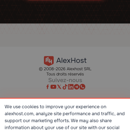
© 2008-2026 Alexhost SRL
Tous droits réservés
Suivez-nous
We use cookies to improve your experience on
alexhost.com, analyze site performance and traffic, and
SR EN ISO/IEC 27001:2023
STANDART
support our marketing efforts. We may also share
information about your use of our site with our social