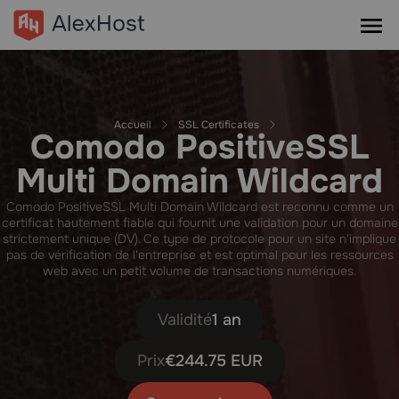
Accueil
SSL Certificates
Comodo PositiveSSL
Multi Domain Wildcard
Comodo PositiveSSL Multi Domain Wildcard est reconnu comme un
certificat hautement fiable qui fournit une validation pour un domaine
strictement unique (DV). Ce type de protocole pour un site n'implique
pas de vérification de l'entreprise et est optimal pour les ressources
web avec un petit volume de transactions numériques.
Validité
1 an
Prix
€244.75 EUR