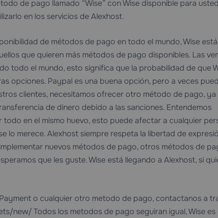
odo de pago llamado “Wise” con Wise disponible para usted,
lizarlo en los servicios de Alexhost.
sponibilidad de métodos de pago en todo el mundo, Wise está
uellos que quieren más métodos de pago disponibles. Las ve
o todo el mundo, esto significa que la probabilidad de que 
tras opciones. Paypal es una buena opción, pero a veces pue
estros clientes, necesitamos ofrecer otro método de pago, ya
ransferencia de dinero debido a las sanciones. Entendemos
r todo en el mismo huevo, esto puede afectar a cualquier pe
se lo merece. Alexhost siempre respeta la libertad de expresi
ue implementar nuevos métodos de pago, otros métodos de p
esperamos que les guste. Wise está llegando a Alexhost, si qui
e Payment o cualquier otro metodo de pago, contactanos a tr
ickets/new/ Todos los metodos de pago seguiran igual, Wise es