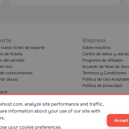
orte
Empresa
 nuevo ticket de soporte
Sobre nosotros
vo de tickets
Centro de datos y ubica
o del servidor
Programa de afiliados
en vivo
Acuerdo de Nivel de Serv
de conocimientos
Términos y Condiciones
tar abuso
Política de Uso Aceptabl
Política de privacidad
arar
host.com, analyze site performance and traffic,
are information about your use of our site with
rs.
Accept 
ISO 9001:2015
STANDART
oose your cookie preferences.