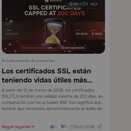
30
3 min
+1
Actualizaciones de productos
Los certificados SSL están
teniendo vidas útiles más
cortas — ¿estás listo?
A partir del 15 de marzo de 2026, los certificados
SSL/TLS tendrán una validez máxima de 200 días, en
comparación con los actuales 398. Eso significa que
tendrás que renovarlos aproximadamente el doble de
veces que hoy.
Seguir leyendo
23.02.2026
0
0