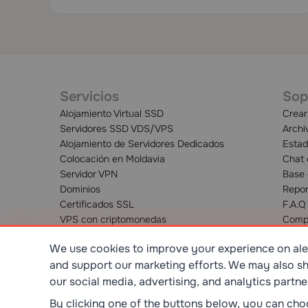
Servicios
Sop
Alojamiento Virtual SSD
Crear
Servidores SSD VDS/VPS
Archi
Alojamiento de Servidores Dedicados
Estad
Colocación en Moldavia
Chat 
Servidor VPN
Base 
Dominios
Repor
Certificados SSL
F.A.Q
VPS con criptomonedas
Comp
We use cookies to improve your experience on alex
and support our marketing efforts. We may also sh
our social media, advertising, and analytics partne
SR EN ISO/IEC 27001:2023
STANDART
By clicking one of the buttons below, you can ch