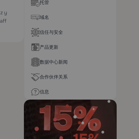
托管
az y
域名
aff
信任与安全
产品更新
数据中心新闻
合作伙伴关系
信息