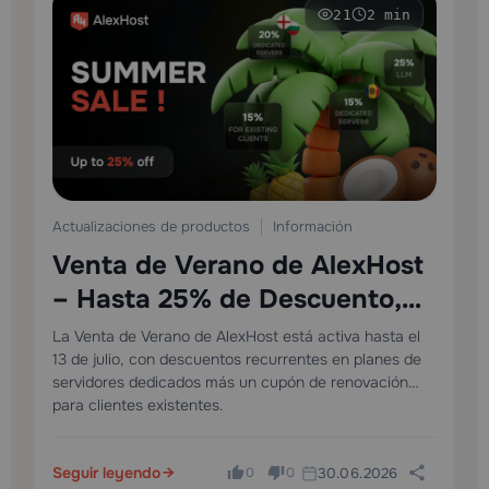
21
2 min
Información
Actualizaciones de productos
Información
Venta de Verano de AlexHost
– Hasta 25% de Descuento,
Recurrente
La Venta de Verano de AlexHost está activa hasta el
13 de julio, con descuentos recurrentes en planes de
servidores dedicados más un cupón de renovación
para clientes existentes.
Seguir leyendo
30.06.2026
0
0