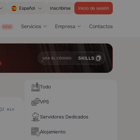
Inscribirse
Inicio de sesión
Español
Servicios
Empresa
Contactos
SKILLS
USA EL CÓDIGO:
G
Todo
VPS
2 min
Servidores Dedicados
Alojamiento