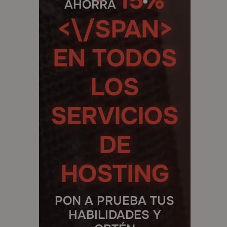
15%
AHORRA
<\/SPAN>
EN TODOS
LOS
SERVICIOS
DE
HOSTING
PON A PRUEBA TUS
HABILIDADES Y