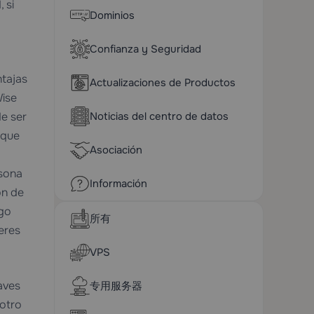
 si
Dominios
Confianza y Seguridad
ntajas
Actualizaciones de Productos
Wise
Noticias del centro de datos
de ser
 que
Asociación
rsona
Información
ón de
ago
所有
eres
VPS
aves
专用服务器
 otro