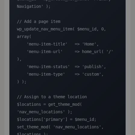
Navigation' );

// Add a page item

wp_update_nav_menu_item( $menu_id, 0, 
array(

    'menu-item-title'   => 'Home',

    'menu-item-url'     => home_url( '/' 
),

    'menu-item-status'  => 'publish',

    'menu-item-type'    => 'custom',

) );

// Assign to a theme location

$locations = get_theme_mod( 
'nav_menu_locations' );

$locations['primary'] = $menu_id;

set_theme_mod( 'nav_menu_locations', 
$locations );