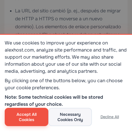
La URL del sitio cambió (p. ej., después de migrar
de HTTP a HTTPS o moverse a un nuevo
dominio). Los elementos de enlace personalizado
almacenan URLs absolutas y deben actualizarse
manualmente o mediante una búsqueda y
We use cookies to improve your experience on
alexhost.com, analyze site performance and traffic, and
reemplazo en la base de datos:
support our marketing efforts. We may also share
information about your use of our site with our social
media, advertising, and analytics partners.
wp search-replace 'http://olddomain.com' 
By clicking one of the buttons below, you can choose
your cookie preferences.
'https://newdomain.com' --
path=/var/www/html
Note: Some technical cookies will be stored
regardless of your choice.
Los Submenús Desplegables No Aparecen
Accept All
Necessary
Decline All
Cookies
Cookies Only
El JavaScript del tema para eventos de hover o