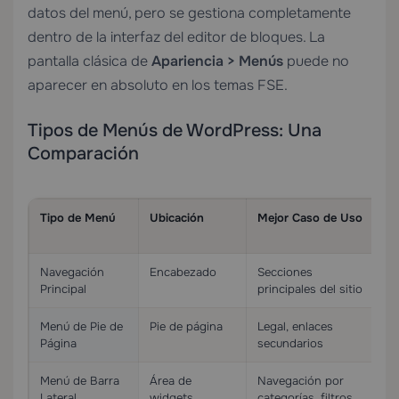
datos del menú, pero se gestiona completamente
dentro de la interfaz del editor de bloques. La
pantalla clásica de
Apariencia > Menús
puede no
aparecer en absoluto en los temas FSE.
Tipos de Menús de WordPress: Una
Comparación
Tipo de Menú
Ubicación
Mejor Caso de Uso
C
Mó
Navegación
Encabezado
Secciones
Co
Principal
principales del sitio
h
Menú de Pie de
Pie de página
Legal, enlaces
P
Página
secundarios
e
Menú de Barra
Área de
Navegación por
A
Lateral
widgets
categorías, filtros
pl