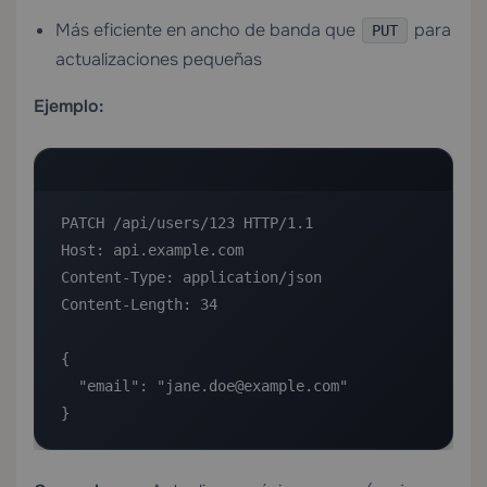
Más eficiente en ancho de banda que
para
PUT
actualizaciones pequeñas
Ejemplo:
PATCH /api/users/123 HTTP/1.1

Host: api.example.com

Content-Type: application/json

Content-Length: 34

{

  "email": "jane.doe@example.com"

}