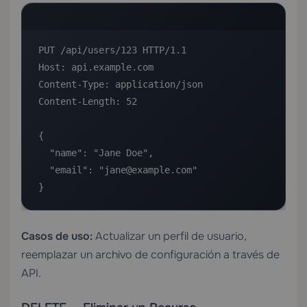
PUT /api/users/123 HTTP/1.1

Host: api.example.com

Content-Type: application/json

Content-Length: 52

{

  "name": "Jane Doe",

  "email": "jane@example.com"

}
Casos de uso:
Actualizar un perfil de usuario,
reemplazar un archivo de configuración a través de
API.