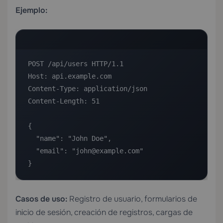
Ejemplo:
POST /api/users HTTP/1.1

Host: api.example.com

Content-Type: application/json

Content-Length: 51

{

  "name": "John Doe",

  "email": "john@example.com"

}
Casos de uso:
Registro de usuario, formularios de
inicio de sesión, creación de registros, cargas de