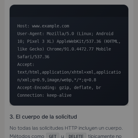
Host: www.example.com

User-Agent: Mozilla/5.0 (Linux; Android 
10; Pixel 3 XL) AppleWebKit/537.36 (KHTML, 
like Gecko) Chrome/91.0.4472.77 Mobile 
Safari/537.36

Accept: 
text/html,application/xhtml+xml,applicatio
n/xml;q=0.9,image/webp,*/*;q=0.8

Accept-Encoding: gzip, deflate, br

Connection: keep-alive
3. El cuerpo de la solicitud
No todas las solicitudes HTTP incluyen un cuerpo.
Métodos como
y
típicamente no
GET
DELETE