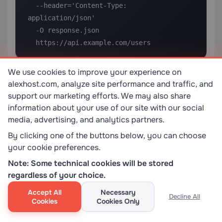
  --header='Content-Type: 
application/json' 

  -O response.json 

  https://api.example.com/users
We use cookies to improve your experience on
3. HTTPie — Cliente HTTP Amigable con el
alexhost.com, analyze site performance and traffic, and
Usuario
support our marketing efforts. We may also share
information about your use of our site with our social
es un cliente HTTP de línea de comandos
HTTPie
media, advertising, and analytics partners.
moderno y fácil de usar diseñado para hacer que
interactuar con APIs sea lo más intuitivo posible. Su
By clicking one of the buttons below, you can choose
your cookie preferences.
sintaxis limpia y salida formateada y coloreada lo
hacen favorito entre los desarrolladores.
Note: Some technical cookies will be stored
regardless of your choice.
Instalar HTTPie:
Accept All
Necessary
Decline All
Cookies
Cookies Only