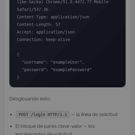
like Gecko) Chrome/91.0.4472.77 Mobile 
Safari/537.36

Content-Type: application/json

Content-Length: 57

Accept: application/json

Connection: keep-alive

{

  "username": "exampleUser",

  "password": "examplePassword"

}
Desglosando esto:
— la línea de solicitud
POST /login HTTP/1.1
El bloque de pares clave-valor — los
encabezados de solicitud