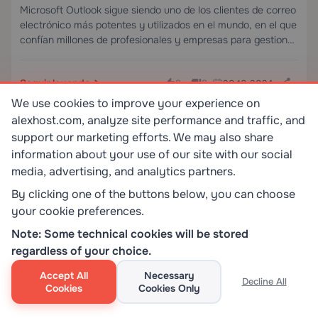
Completa Paso a Paso (2024)
Microsoft Outlook sigue siendo uno de los clientes de correo
electrónico más potentes y utilizados en el mundo, en el que
confían millones de profesionales y empresas para gestionar
correos electrónicos, calendarios, contactos y tareas desde
una única interfaz unificada.…
Seguir leyendo
30.10.2024
0
0
We use cookies to improve your experience on
alexhost.com, analyze site performance and traffic, and
support our marketing efforts. We may also share
information about your use of our site with our social
media, advertising, and analytics partners.
© 2008-2026 Alexhost SRL
By clicking one of the buttons below, you can choose
Todos los derechos reservados
your cookie preferences.
Síguenos en
Note: Some technical cookies will be stored
regardless of your choice.
Accept All
Necessary
Decline All
Cookies
Cookies Only
SR EN ISO/IEC 27001:2023
STANDART