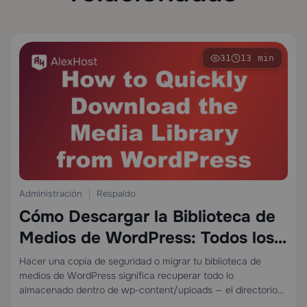
31
13 min
Administración
Respaldo
Cómo Descargar la Biblioteca de
Medios de WordPress: Todos los
Métodos Explicados
Hacer una copia de seguridad o migrar tu biblioteca de
medios de WordPress significa recuperar todo lo
almacenado dentro de wp-content/uploads — el directorio
donde WordPress escribe cada imagen, video, PDF y