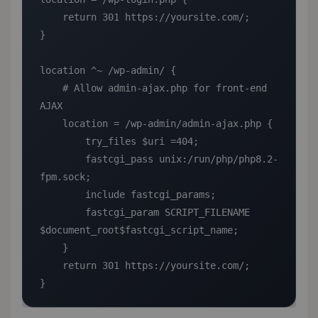
    return 301 https://yoursite.com/;

}

location ^~ /wp-admin/ {

    # Allow admin-ajax.php for front-end 
AJAX

    location = /wp-admin/admin-ajax.php {

        try_files $uri =404;

        fastcgi_pass unix:/run/php/php8.2-
fpm.sock;

        include fastcgi_params;

        fastcgi_param SCRIPT_FILENAME 
$document_root$fastcgi_script_name;

    }

    return 301 https://yoursite.com/;

}