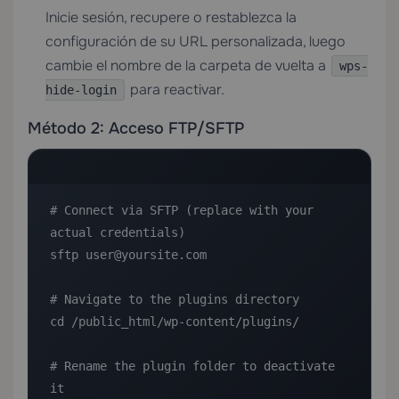
Inicie sesión, recupere o restablezca la
configuración de su URL personalizada, luego
cambie el nombre de la carpeta de vuelta a
wps-
para reactivar.
hide-login
Método 2: Acceso FTP/SFTP
# Connect via SFTP (replace with your 
actual credentials)

sftp user@yoursite.com

# Navigate to the plugins directory

cd /public_html/wp-content/plugins/

# Rename the plugin folder to deactivate 
it
