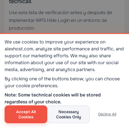
técnicas
Use esta lista de verificación antes y después de
implementar WPS Hide Login en un entorno de
producción:
We use cookies to improve your experience on
[ ] La URL de inicio de sesión personalizada no es
alexhost.com, analyze site performance and traffic, and
de diccionario, no deriva de la marca y está
support our marketing efforts. We may also share
almacenada en un gestor de contraseñas
information about your use of our site with our social
media, advertising, and analytics partners.
[ ] La URL de redirección para rutas bloqueadas
está configurada y probada en una ventana de
By clicking one of the buttons below, you can choose
incógnito
your cookie preferences.
Note: Some technical cookies will be stored
[ ]
permanece accesible
admin-ajax.php
regardless of your choice.
(pruebe con una función front-end dependiente
de AJAX)
Accept All
Necessary
Decline All
Cookies
Cookies Only
[ ] Los enlaces de correo electrónico para