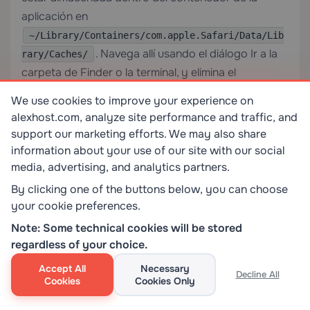
aplicación en
~/Library/Containers/com.apple.Safari/Data/Lib
. Navega allí usando el diálogo Ir a la
rary/Caches/
carpeta de Finder o la terminal, y elimina el
contenido del subdirectorio
con
WebKitCache
We use cookies to improve your experience on
Safari completamente cerrado.
alexhost.com, analyze site performance and traffic, and
support our marketing efforts. We may also share
¿Puedo automatizar el borrado de la caché de
information about your use of our site with our social
Safari en un horario usando herramientas de
media, advertising, and analytics partners.
macOS?
By clicking one of the buttons below, you can choose
your cookie preferences.
Sí. Puedes usar
para programar un script
launchd
Note: Some technical cookies will be stored
de shell que ejecute
rm -rf
regardless of your choice.
~/Library/Caches/com.apple.Safari/WebKitCache/
Accept All
Necessary
(o la ruta del contenedor de Sonoma) en intervalos
Decline All
Cookies
Cookies Only
definidos. Crea un archivo de lista de propiedades