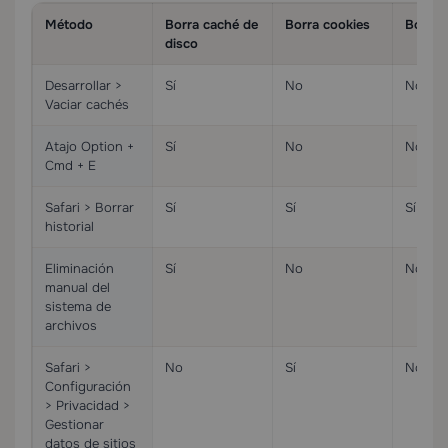
Método
Borra caché de
Borra cookies
Borra h
disco
Desarrollar >
Sí
No
No
Vaciar cachés
Atajo Option +
Sí
No
No
Cmd + E
Safari > Borrar
Sí
Sí
Sí
historial
Eliminación
Sí
No
No
manual del
sistema de
archivos
Safari >
No
Sí
No
Configuración
> Privacidad >
Gestionar
datos de sitios