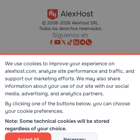
© 2008-2026 Alexhost SRL
Todos los derechos reservados
Síguenos en
We use cookies to improve your experience on
alexhost.com, analyze site performance and traffic, and
SR EN ISO/IEC 27001:2023
STANDART
support our marketing efforts. We may also share
information about your use of our site with our social
media, advertising, and analytics partners.
ISO 9001:2015
STANDART
By clicking one of the buttons below, you can choose
your cookie preferences.
TOP 10 DEDICATED SERVERS
Note: Some technical cookies will be stored
HOST ADVICE
regardless of your choice.
Accept All
Necessary