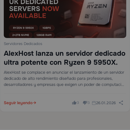
Servidores Dedicados
AlexHost lanza un servidor dedicado
ultra potente con Ryzen 9 5950X.
AlexHost se complace en anunciar el lanzamiento de un servidor
dedicado de alto rendimiento diseñado para profesionales,
desarrolladores y empresas que exigen un poder de computación
excepcional. Esta nueva configuración combina hardware de
vanguardia con una fiabilidad inquebrantable, lo que…
Seguir leyendo
26.01.2026
3
3