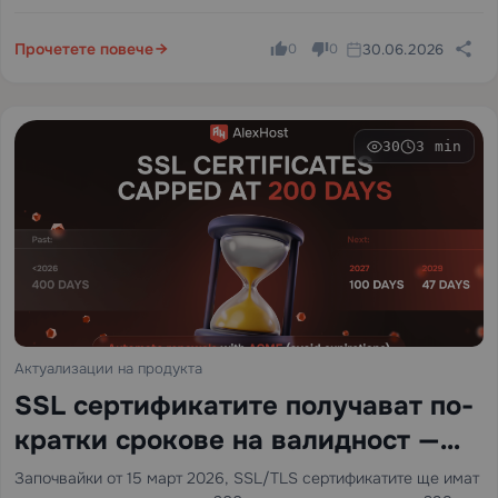
Прочетете повече
30.06.2026
0
0
30
3 min
Актуализации на продукта
SSL сертификатите получават по-
кратки срокове на валидност —
готови ли сте?
Започвайки от 15 март 2026, SSL/TLS сертификатите ще имат