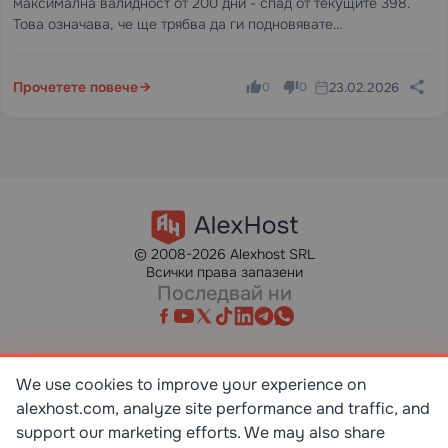
максимална валидност от 200 дни - спад от текущите 398.
Това означава, че ще трябва да ги подновявате
приблизително два пъти по-често, отколкото го правите в
момента.
Прочетете повече
23.02.2026
0
0
© 2008-2026 Alexhost SRL
Всички права запазени
Последвай ни
We use cookies to improve your experience on
alexhost.com, analyze site performance and traffic, and
SR EN ISO/IEC 27001:2023
STANDART
support our marketing efforts. We may also share