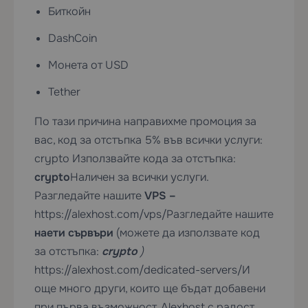
Биткойн
DashCoin
Монета от USD
Tether
По тази причина направихме промоция за
вас, код за отстъпка 5% във всички услуги:
crypto Използвайте кода за отстъпка:
crypto
Наличен за всички услуги.
Разгледайте нашите
VPS
–
https://alexhost.com/vps/
Разгледайте нашите
наети сървъри
(можете да използвате код
за отстъпка:
crypto
)
https://alexhost.com/dedicated-servers/
И
още много други, които ще бъдат добавени
при първа възможност. Alexhost с радост