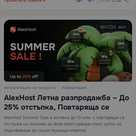
Прочетете повече
17.07.2026
0
0
21
2 min
Актуализации на продукта
Информация
AlexHost Летна разпродажба – До
25% отстъпка, Повтаряща се
AlexHost Summer Sale е активна до 13 юли, с повтарящи се
отстъпки на планове за dedicated сървъри плюс купон за
подновяване за съществуващи клиенти.