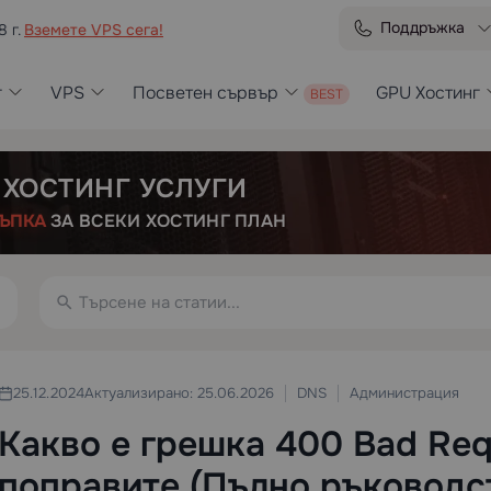
Поддръжка
8 г.
Вземете VPS сега!
г
VPS
Посветен сървър
GPU Хостинг
 ХОСТИНГ УСЛУГИ
ЪПКА
ЗА ВСЕКИ ХОСТИНГ ПЛАН
DNS
Администрация
25.12.2024
Актуализирано: 25.06.2026
Какво е грешка 400 Bad Requ
поправите (Пълно ръководс