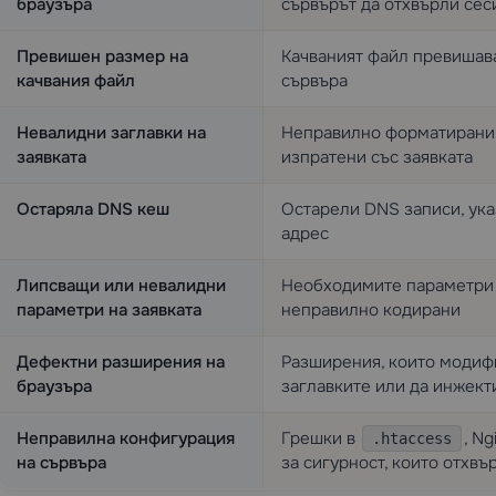
браузъра
сървърът да отхвърли сес
Превишен размер на
Качваният файл превишав
качвания файл
сървъра
Невалидни заглавки на
Неправилно форматирани 
заявката
изпратени със заявката
Остаряла DNS кеш
Остарели DNS записи, ука
адрес
Липсващи или невалидни
Необходимите параметри 
параметри на заявката
неправилно кодирани
Дефектни разширения на
Разширения, които модифи
браузъра
заглавките или да инжект
Неправилна конфигурация
Грешки в
, N
.htaccess
на сървъра
за сигурност, които отхвъ