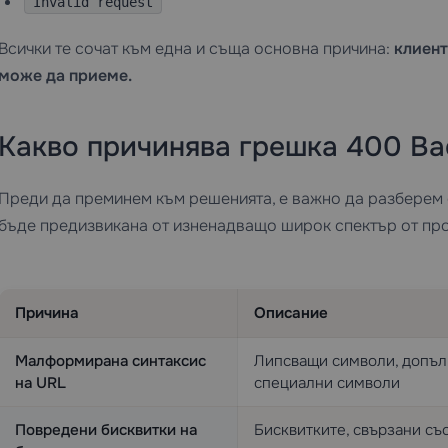
Invalid request
Всички те сочат към една и съща основна причина:
клиент
може да приеме.
Какво причинява грешка 400 Ba
Преди да преминем към решенията, е важно да разберем
бъде предизвикана от изненадващо широк спектър от пр
Причина
Описание
Малформирана синтаксис
Липсващи символи, допъл
на URL
специални символи
Повредени бисквитки на
Бисквитките, свързани със