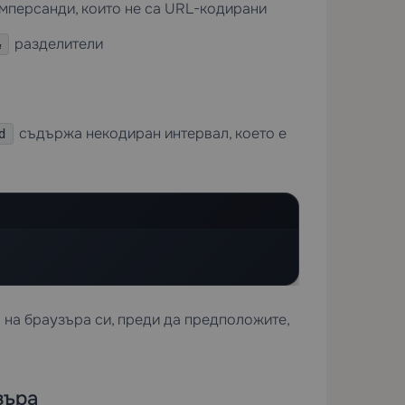
амперсанди, които не са URL-кодирани
разделители
&
съдържа некодиран интервал, което е
d
 на браузъра си, преди да предположите,
зъра