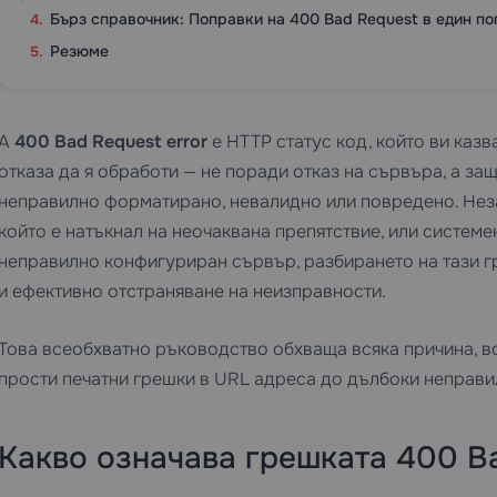
Бърз справочник: Поправки на 400 Bad Request в един по
Резюме
A
400 Bad Request error
е HTTP статус код, който ви казв
отказа да я обработи — не поради отказ на сървъра, а за
неправилно форматирано, невалидно или повредено. Нез
който е натъкнал на неочаквана препятствие, или систем
неправилно конфигуриран сървър, разбирането на тази г
и ефективно отстраняване на неизправности.
Това всеобхватно ръководство обхваща всяка причина, в
прости печатни грешки в URL адреса до дълбоки неправи
Какво означава грешката 400 B