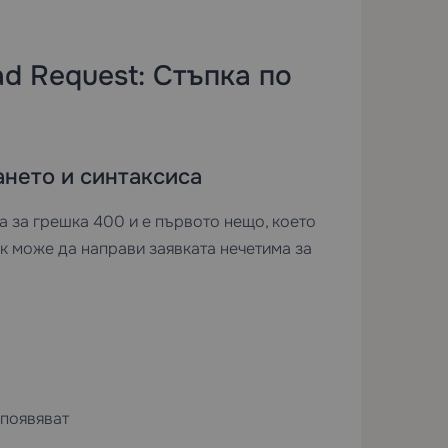
d Request: Стъпка по
ането и синтаксиса
 за грешка 400 и е първото нещо, което
к може да направи заявката нечетима за
 появяват