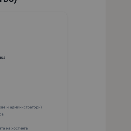
пка
тове и администратори)
ра
та на хостинга