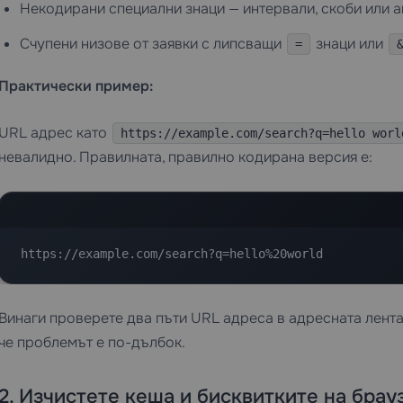
Некодирани специални знаци — интервали, скоби или 
Счупени низове от заявки с липсващи
знаци или
=
Практически пример:
URL адрес като
https://example.com/search?q=hello worl
невалидно. Правилната, правилно кодирана версия е:
https://example.com/search?q=hello%20world
Винаги проверете два пъти URL адреса в адресната лента
че проблемът е по-дълбок.
2. Изчистете кеша и бисквитките на брау