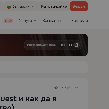
Регистрирай се
Влизам
български
Услуги
Компания
Контакти
SKILLS
ИЗПОЛЗВАЙТЕ КОД:
33
10 min
+1
est и как да я
тво)