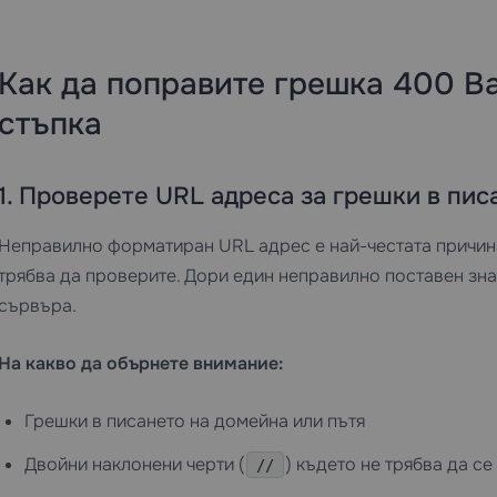
Как да поправите грешка 400 Ba
стъпка
1. Проверете URL адреса за грешки в пис
Неправилно форматиран URL адрес е най-честата причина
трябва да проверите. Дори един неправилно поставен зна
сървъра.
На какво да обърнете внимание:
Грешки в писането на домейна или пътя
Двойни наклонени черти (
) където не трябва да се
//