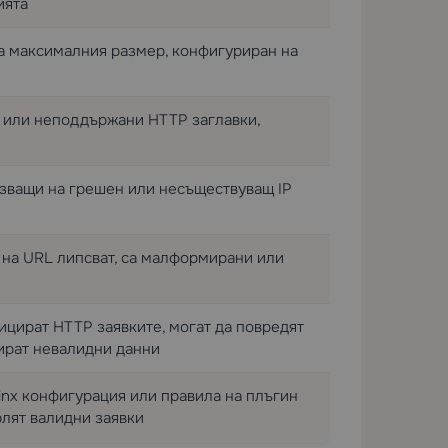
ията
а максималния размер, конфигуриран на
или неподдържани HTTP заглавки,
зващи на грешен или несъществуващ IP
на URL липсват, са малформирани или
цират HTTP заявките, могат да повредят
ират невалидни данни
ginx конфигурация или правила на плъгин
рлят валидни заявки