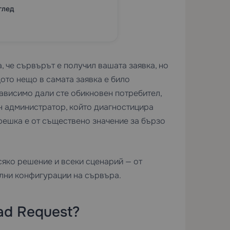
глед
а, че сървърът е получил вашата заявка, но
щото нещо в самата заявка е било
ависимо дали сте обикновен потребител,
ен администратор, който диагностицира
решка е от съществено значение за бързо
сяко решение и всеки сценарий — от
лни конфигурации на сървъра.
ad Request?