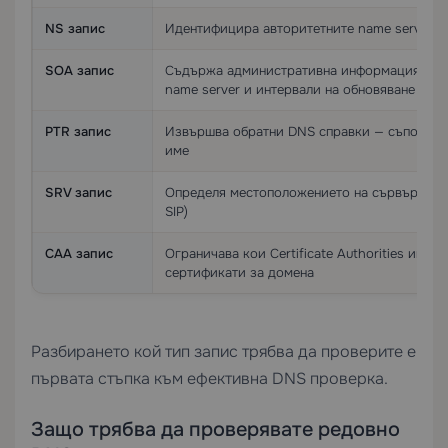
NS запис
Идентифицира авторитетните name servers 
SOA запис
Съдържа административна информация за з
name server и интервали на обновяване
PTR запис
Извършва обратни DNS справки — съпоставя
име
SRV запис
Определя местоположението на сървъри за с
SIP)
CAA запис
Ограничава кои Certificate Authorities има
сертификати за домена
Разбирането кой тип запис трябва да проверите е
първата стъпка към ефективна DNS проверка.
Защо трябва да проверявате редовно