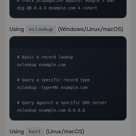
# Check propagation against Google's DNS

dig @8.8.4.4 example.com A +short
Using
(Windows/Linux/macOS)
nslookup
# Basic A record lookup

nslookup example.com

# Query a specific record type

nslookup -type=MX example.com

# Query against a specific DNS server

nslookup example.com 8.8.8.8
Using
(Linux/macOS)
host