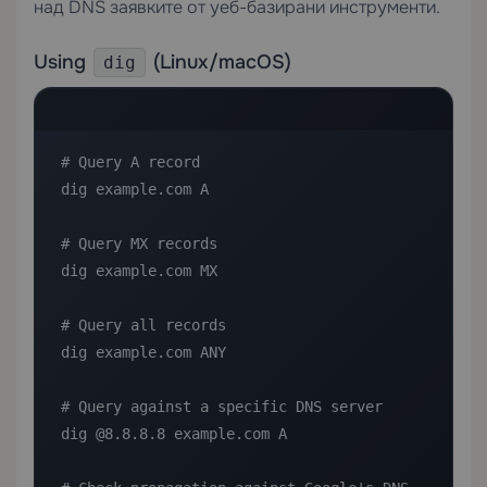
над DNS заявките от уеб-базирани инструменти.
Using
(Linux/macOS)
dig
# Query A record

dig example.com A

# Query MX records

dig example.com MX

# Query all records

dig example.com ANY

# Query against a specific DNS server

dig @8.8.8.8 example.com A
