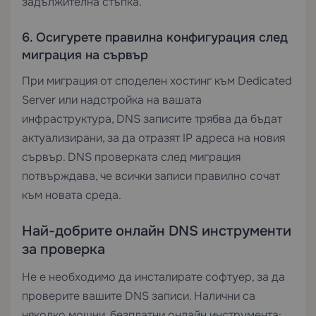
задължителна стъпка.
6. Осигурете правилна конфигурация след
миграция на сървър
При миграция от споделен хостинг към
Dedicated
Server
или надстройка на вашата
инфраструктура, DNS записите трябва да бъдат
актуализирани, за да отразят IP адреса на новия
сървър. DNS проверката след миграция
потвърждава, че всички записи правилно сочат
към новата среда.
Най-добрите онлайн DNS инструменти
за проверка
Не е необходимо да инсталирате софтуер, за да
проверите вашите DNS записи. Налични са
няколко мощни, безплатни онлайн инструмента: