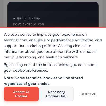
# Quick lookup

host example.com

We use cookies to improve your experience on
# Specific record type

alexhost.com, analyze site performance and traffic, and
host -t MX example.com
support our marketing efforts. We may also share
information about your use of our site with our social
media, advertising, and analytics partners.
Тези инструменти са безценни, когато трябва да
By clicking one of the buttons below, you can choose
направите заявка към конкретни DNS сървъри, да
your cookie preferences.
тествате резолюцията от перспективата на вашия
Note: Some technical cookies will be stored
сървър или да скриптирате автоматизирано DNS
regardless of your choice.
мониториране.
Accept All
Necessary
Decline All
DNS Best Practices за собственици и
Cookies
Cookies Only
администратори на уебсайтове