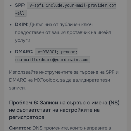
SPF:
v=spf1 include:your-mail-provider.com
~all
DKIM:
Дълъг низ от публичен ключ,
предоставен от вашия доставчик на имейл
услуги
DMARC:
v=DMARC1; p=none;
rua=mailto:dmarc@yourdomain.com
Използвайте инструментите за търсене на SPF и
DMARC на MXToolbox, за да валидирате тези
записи.
Проблем 6: Записи на сървър с имена (NS)
не съответстват на настройките на
регистратора
Симптом:
DNS промените, които направите в