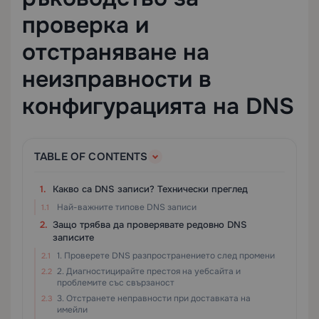
проверка и
отстраняване на
неизправности в
конфигурацията на DNS
TABLE OF CONTENTS
Какво са DNS записи? Технически преглед
Най-важните типове DNS записи
Защо трябва да проверявате редовно DNS
записите
1. Проверете DNS разпространението след промени
2. Диагностицирайте престоя на уебсайта и
проблемите със свързаност
3. Отстранете неправности при доставката на
имейли