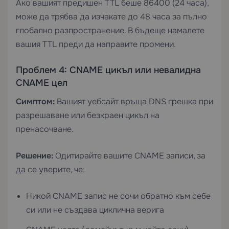
Ако вашият предишен TTL беше 86400 (24 часа),
може да трябва да изчакате до 48 часа за пълно
глобално разпространение. В бъдеще намалете
вашия TTL преди да направите промени.
Проблем 4: CNAME цикъл или невалидна
CNAME цел
Симптом:
Вашият уебсайт връща DNS грешка при
разрешаване или безкраен цикъл на
пренасочване.
Решение:
Одитирайте вашите CNAME записи, за
да се уверите, че:
Никой CNAME запис не сочи обратно към себе
си или не създава циклична верига