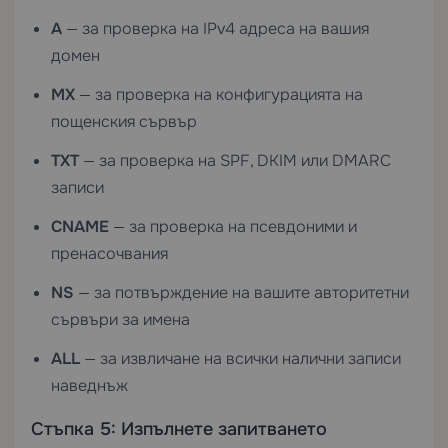
A
— за проверка на IPv4 адреса на вашия
домен
MX
— за проверка на конфигурацията на
пощенския сървър
TXT
— за проверка на SPF, DKIM или DMARC
записи
CNAME
— за проверка на псевдоними и
пренасочвания
NS
— за потвърждение на вашите авторитетни
сървъри за имена
ALL
— за извличане на всички налични записи
наведнъж
Стъпка 5: Изпълнете запитването