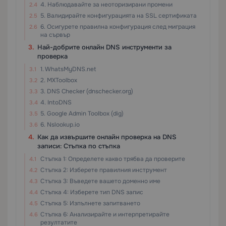
4. Наблюдавайте за неоторизирани промени
5. Валидирайте конфигурацията на SSL сертификата
6. Осигурете правилна конфигурация след миграция
на сървър
Най-добрите онлайн DNS инструменти за
проверка
1. WhatsMyDNS.net
2. MXToolbox
3. DNS Checker (dnschecker.org)
4. IntoDNS
5. Google Admin Toolbox (dig)
6. Nslookup.io
Как да извършите онлайн проверка на DNS
записи: Стъпка по стъпка
Стъпка 1: Определете какво трябва да проверите
Стъпка 2: Изберете правилния инструмент
Стъпка 3: Въведете вашето доменно име
Стъпка 4: Изберете тип DNS запис
Стъпка 5: Изпълнете запитването
Стъпка 6: Анализирайте и интерпретирайте
резултатите