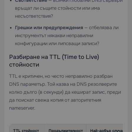
Съответствие
— всички глобални DNS сървъри
връщат ли същите стойности или има
несъответствия?
Грешки или предупреждения
— отбелязва ли
инструментът някакви неправилни
конфигурации или липсващи записи?
Разбиране на TTL (Time to Live)
стойности
TTL е критичен, но често неправилно разбран
DNS параметър. Той казва на DNS резолверите
колко дълго (в секунди) да кешират запис, преди
да поискат свежа копия от авторитетния
nameserver.
TTL стойност
Продължителност
Най-добър случай на