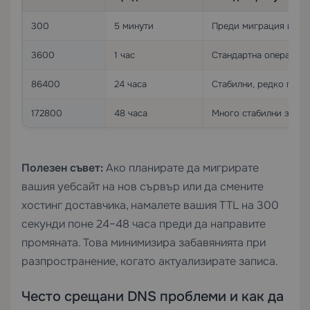
300
5 минути
Преди миграция или п
3600
1 час
Стандартна операцион
86400
24 часа
Стабилни, редко пром
172800
48 часа
Много стабилни записи
Полезен съвет:
Ако планирате да мигрирате
вашия уебсайт на нов сървър или да смените
хостинг доставчика, намалете вашия TTL на 300
секунди поне 24–48 часа преди да направите
промяната. Това минимизира забавянията при
разпространение, когато актуализирате записа.
Често срещани DNS проблеми и как да