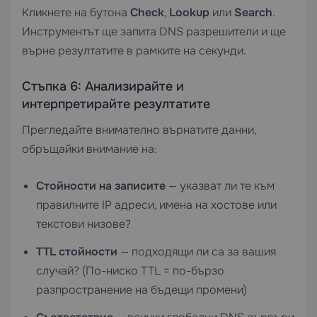
Кликнете на бутона
Check
,
Lookup
или
Search
.
Инструментът ще запита DNS разрешители и ще
върне резултатите в рамките на секунди.
Стъпка 6: Анализирайте и
интерпретирайте резултатите
Прегледайте внимателно върнатите данни,
обръщайки внимание на:
Стойности на записите
— указват ли те към
правилните IP адреси, имена на хостове или
текстови низове?
TTL стойности
— подходящи ли са за вашия
случай? (По-ниско TTL = по-бързо
разпространение на бъдещи промени)