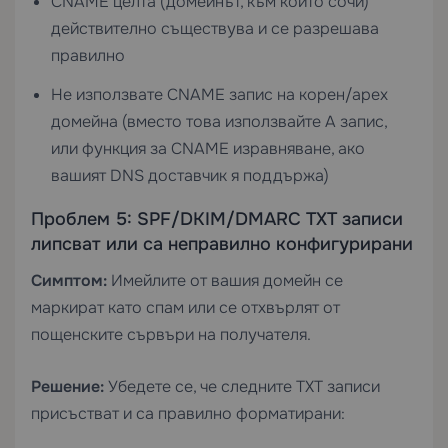
CNAME целта (домейнът, към който сочи)
действително съществува и се разрешава
правилно
Не използвате CNAME запис на корен/apex
домейна (вместо това използвайте A запис,
или функция за CNAME изравняване, ако
вашият DNS доставчик я поддържа)
Проблем 5: SPF/DKIM/DMARC TXT записи
липсват или са неправилно конфигурирани
Симптом:
Имейлите от вашия домейн се
маркират като спам или се отхвърлят от
пощенските сървъри на получателя.
Решение:
Убедете се, че следните TXT записи
присъстват и са правилно форматирани: