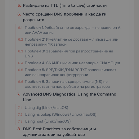
Разбиране на TTL (Time to Live) стойности
Често срещани DNS проблеми и как да ги
разрешите
Проблем 1: Уебсайтът не се зарежда — неправилен A
или AAAA запис
Проблем 2: Имейлът не се доставя — липсващи или
неправилни MX записи
Проблем 3: Забавления при разпространение на
DNS
Проблем 4: CNAME цикъл или невалидна CNAME цел
Проблем 5: SPF/DKIM/DMARC TXT записи липсват
или са неправилно конфигурирани
Проблем 6: Записи на сървър с имена (NS) не
съответстват на настройките на регистратора
Advanced DNS Diagnostics: Using the Command
Line
Using dig (Linux/macOS)
Using nslookup (Windows/Linux/macOS)
Using host (Linux/macOS)
DNS Best Practices за собственици и
администратори на уебсайтове