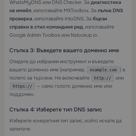
WhatsMyDNS или DNS Checker. За
диагностика
на имейл
, използвайте MXToolbox. За
пълна DNS
проверка
, използвайте IntoDNS. За
бързи
справки в стил командния ред
, използвайте
Google Admin Toolbox или Nslookup.io.
Стъпка 3: Въведете вашето доменно име
Отидете до избрания инструмент и въведете
вашето доменно име (например,
) в
example.com
полето за търсене. Не включвайте
или
http://
— само голото доменно име или
https://
поддомен.
Стъпка 4: Изберете тип DNS запис
Изберете конкретния тип запис, който искате да
запитате: