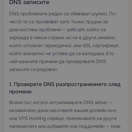
DNS записите
DNS проблемите редко се обявяват шумно. По-
често те се проявяват като тънки, трудни за
диагностика проблеми — уебсайт, който се
зарежда в някои страни, но не в други, имейли,
които отскачат периодично, или SSL сертификат,
който внезапно не успява да се валидира. Ето
най-важните причини да проверявате DNS
записите си редовно:
1. Проверете DNS разпространението след
промени
Всеки път, когато актуализирате DNS запис —
независимо дали насочвате вашия домейн към
нов
VPS Hosting
сервър, преминавате на други
nameservers или добавяте нов поддомейн — тези