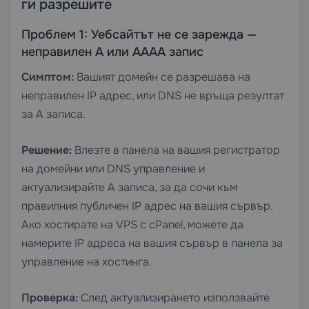
ги разрешите
Проблем 1: Уебсайтът не се зарежда —
неправилен A или AAAA запис
Симптом:
Вашият домейн се разрешава на
неправилен IP адрес, или DNS не връща резултат
за A записа.
Решение:
Влезте в панела на вашия регистратор
на домейни или DNS управление и
актуализирайте A записа, за да сочи към
правилния публичен IP адрес на вашия сървър.
Ако хостирате на
VPS с cPanel
, можете да
намерите IP адреса на вашия сървър в панела за
управление на хостинга.
Проверка:
След актуализирането използвайте