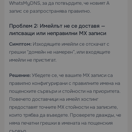
WhatsMyDNS, за да потвърдите, че новият A
запис се разпространява правилно.
Проблем 2: Имейлът не се доставя —
липсващи или неправилни MX записи
Симптом:
Изходящите имейли се отскачат с
грешки “домейн не намерен”, или входящите
имейли не пристигат.
Решение:
Убедете се, че вашите MX записи са
правилно конфигурирани с правилните имена на
пощенските сървъри и стойности на приоритета.
Повечето доставчици на имейл хостинг
предоставят точните MX стойности на записите,
които трябва да въведете. Проверете дважды, че
няма печатни грешки в имената на пощенския
сървър.