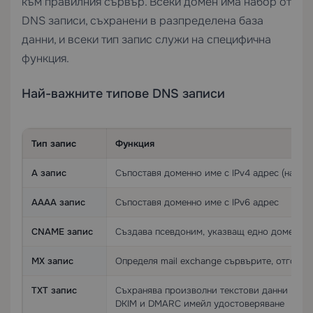
към правилния сървър. Всеки домен има набор от
DNS записи, съхранени в разпределена база
данни, и всеки тип запис служи на специфична
функция.
Най-важните типове DNS записи
Тип запис
Функция
A запис
Съпоставя доменно име с IPv4 адрес (напр.
AAAA запис
Съпоставя доменно име с IPv6 адрес
CNAME запис
Създава псевдоним, указващ едно доменно 
MX запис
Определя mail exchange сървърите, отговор
TXT запис
Съхранява произволни текстови данни — оби
DKIM и DMARC имейл удостоверяване