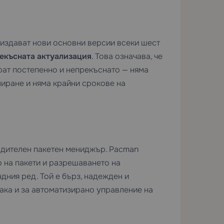
о издават нови основни версии всеки шест
екъсната актуализация
. Това означава, че
ират постепенно и непрекъснато — няма
лиране и няма крайни срокове на
водителен пакетен мениджър. Pacman
 на пакети и разрешаването на
дния ред. Той е бърз, надежден и
така и за автоматизирано управление на