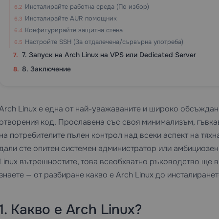
Инсталирайте работна среда (По избор)
Инсталирайте AUR помощник
Конфигурирайте защитна стена
Настройте SSH (За отдалечена/сървърна употреба)
7. Запуск на Arch Linux на VPS или Dedicated Server
8. Заключение
Arch Linux е една от най-уважаваните и широко обсъждан
отворения код. Прославена със своя минимализъм, гъвкав
на потребителите пълен контрол над всеки аспект на тях
дали сте опитен системен администратор или амбициозен 
Linux вътрешностите, това всеобхватно ръководство ще в
знаете — от разбиране какво е Arch Linux до инсталиране
1. Какво е Arch Linux?