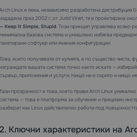
Arch Linux е лека, независимо разработена дистрибуция 
издадена през 2002 г. от Judd Vinet, тя е проектирана о
— Keep It Simple, Stupid
. Този принцип управлява всяко р
минимална базова система и умишлено избягва предвари
пакетирани софтуер или мнения конфигурации.
Това, което получавате от кутията, е по същество чиста, 
изграждате вашата система точно както искате — избира
сървър, приложения и услуги. Нищо не е скрито и нищо не
Тази прозрачност е това, което прави Arch Linux уникалн
система — това е платформа за обучение и прецизен инстр
разберат как Linux действително работи под повърхността
2. Ключни характеристики на Arc