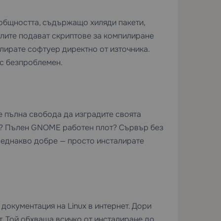
общността, съдържащо хиляди пакети,
елите подават скриптове за компилиране
лирате софтуер директно от източника.
с безпроблемен.
е пълна свобода да изградите своята
р? Пълен GNOME работен плот? Сървър без
 еднакво добре — просто инсталирате
документация на Linux в интернет. Дори
т. Той обхваща всичко от инсталиране до