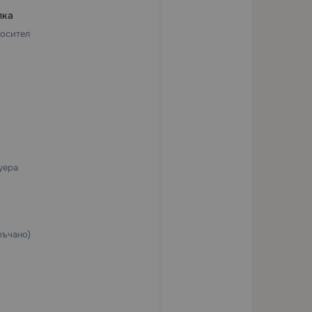
пка
носител
уера
ръчано)