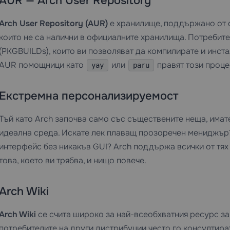
AUR — Arch User Repository
Arch User Repository (AUR)
е хранилище, поддържано от 
които не са налични в официалните хранилища. Потребит
(PKGBUILDs), които ви позволяват да компилирате и инста
AUR помощници като
или
правят този проце
yay
paru
Екстремна персонализируемост
Тъй като Arch започва само със съществените неща, имат
идеална среда. Искате лек плаващ прозоречен мениджъ
интерфейс без никакъв GUI? Arch поддържа всички от тях
това, което ви трябва, и нищо повече.
Arch Wiki
Arch Wiki
се счита широко за най-всеобхватния ресурс за 
потребителите на други дистрибуции често го консултира