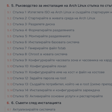
5. Ръководство за инсталация на Arch Linux стъпка по стъ
Стъпка 1: Изтеглете ISO на Arch Linux и създайте стартируем 
Стъпка 2: Стартирайте в живата среда на Arch Linux
Стъпка 3: Разделете диска
Стъпка 4: Форматирайте разделянията
Стъпка 5: Монтирайте разделянията
Стъпка 6: Инсталирайте базовата система
Стъпка 7: Генерирайте файл fstab
Стъпка 8: Chroot в новата система
Стъпка 9: Конфигурирайте часовата зона и часовника на хард
Стъпка 10: Конфигурирайте локал
Стъпка 11: Конфигурирайте име на хост и файл на хостове
Стъпка 12: Задайте парола на root
Стъпка 13: Създайте потребител, който не е root (силно препо
Стъпка 14: Инсталирайте и конфигурирайте зареждача
Стъпка 15: Активирайте основни услуги и рестартирайте
6. Съвети след инсталацията
Актуализирайте системата