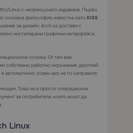
GNU/Linux с непрекъснато издаване. Първо
коло основна философия, известна като
KISS
ешение за дизайн: Arch се доставя с
телно инсталирани графични интерфейси,
функционална основа. От там вие
йки собствено работно окръжение, дисплей
 е автоматично, освен ако не го направите.
о мощен. Това не е просто операционна
умент за потребители, които искат да
.
h Linux