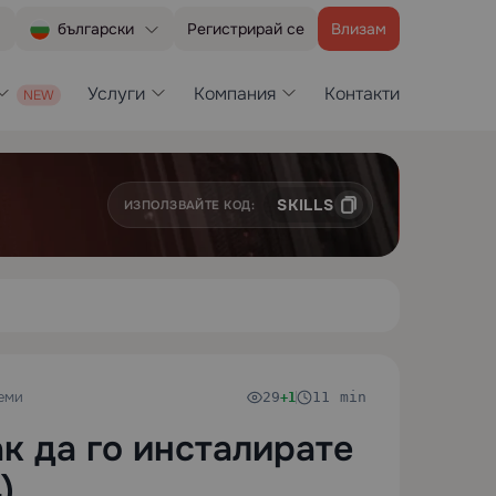
Регистрирай се
Влизам
български
Услуги
Компания
Контакти
SKILLS
ИЗПОЛЗВАЙТЕ КОД:
еми
29
11 min
+1
ак да го инсталирате
)