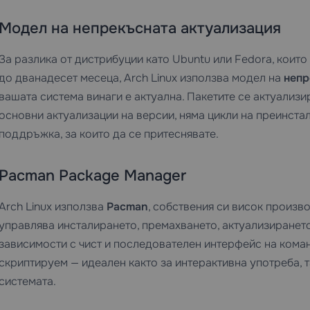
Модел на непрекъсната актуализация
За разлика от дистрибуции като Ubuntu или Fedora, коит
до дванадесет месеца, Arch Linux използва модел на
непр
вашата система винаги е актуална. Пакетите се актуализ
основни актуализации на версии, няма цикли на преинста
поддръжка, за които да се притеснявате.
Pacman Package Manager
Arch Linux използва
Pacman
, собствения си висок произ
управлява инсталирането, премахването, актуализирането
зависимости с чист и последователен интерфейс на коман
скриптируем — идеален както за интерактивна употреба, 
системата.