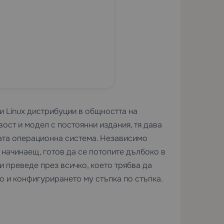
и Linux дистрибуции в общността на
ост и модел с постоянни издания, тя дава
ната операционна система. Независимо
начинаещ, готов да се потопите дълбоко в
и преведе през всичко, което трябва да
то и конфигурирането му стъпка по стъпка.