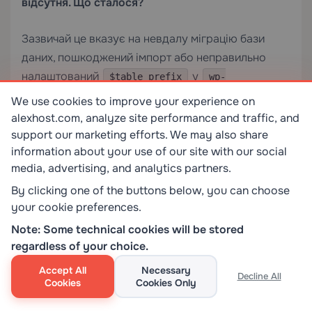
відсутня. Що сталося?
Зазвичай це вказує на невдалу міграцію бази
даних, пошкоджений імпорт або неправильно
налаштований
у
$table_prefix
wp-
. Перевірте, чи відповідає префікс
config.php
We use cookies to improve your experience on
фактичним назвам таблиць у phpMyAdmin. Якщо
alexhost.com, analyze site performance and traffic, and
таблиця дійсно відсутня, відновіть її з резервної
support our marketing efforts. We may also share
information about your use of our site with our social
копії бази даних.
media, advertising, and analytics partners.
П: Чи можна використовувати MD5 у
By clicking one of the buttons below, you can choose
phpMyAdmin, навіть якщо WordPress тепер
your cookie preferences.
використовує bcrypt?
Note: Some technical cookies will be stored
regardless of your choice.
Так. Рівень автентифікації WordPress виявляє
Accept All
Necessary
Decline All
паролі, хешовані MD5, під час входу та приймає їх
Cookies
Cookies Only
для зворотної сумісності, а потім негайно