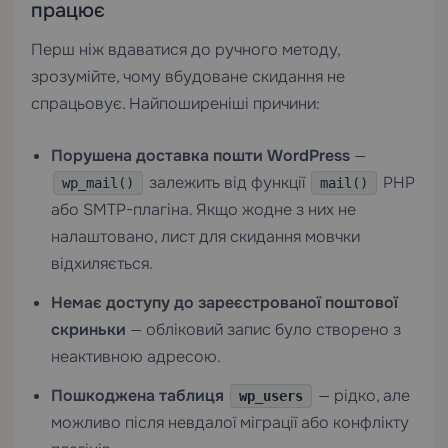
працює
Перш ніж вдаватися до ручного методу,
зрозумійте, чому вбудоване скидання не
спрацьовує. Найпоширеніші причини:
Порушена доставка пошти WordPress
—
залежить від функції
PHP
wp_mail()
mail()
або SMTP-плагіна. Якщо жодне з них не
налаштовано, лист для скидання мовчки
відхиляється.
Немає доступу до зареєстрованої поштової
скриньки
— обліковий запис було створено з
неактивною адресою.
Пошкоджена таблиця
— рідко, але
wp_users
можливо після невдалої міграції або конфлікту