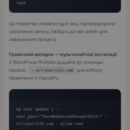
root
Це повертає новий bcrypt-хеш, підтверджуючи
оновлення запису. Увійдіть до wp-admin для
завершення процесу.
Граничний випадок — мультисайтові інсталяції:
У WordPress Multisite додайте до команди
префікс
для вибору
--url=yoursite.com
правильного підсайту:
wp user update 1 --
user_pass="YourNewSecurePassword123!" --
url=yoursite.com --allow-root