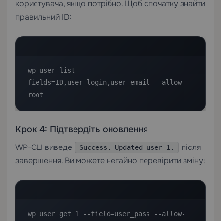
користувача, якщо потрібно. Щоб спочатку знайти
правильний ID:
wp user list --
fields=ID,user_login,user_email --allow-
root
Крок 4: Підтвердіть оновлення
WP-CLI виведе
після
Success: Updated user 1.
завершення. Ви можете негайно перевірити зміну:
wp user get 1 --field=user_pass --allow-