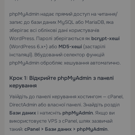
phpMyAdmin надає прямий доступ на читання/
запис до бази даних MySQL або MariaDB, яка
зберігає всі облікові дані користувачів
WordPress. Паролі зберігаються як
bcrypt-хеші
(WordPress 6.x+) або
MD5-хеші
(застарілі
інсталяції). Вбудований селектор функцій
phpMyAdmin обробляє хешування автоматично.
Крок 1: Відкрийте phpMyAdmin з панелі
керування
Увійдіть до панелі керування хостингом — cPanel,
DirectAdmin або власної панелі. Знайдіть розділ
Бази даних
і натисніть
phpMyAdmin
. Якщо ви
використовуєте
VPS з cPanel
, шлях зазвичай
такий:
cPanel > Бази даних > phpMyAdmin
.