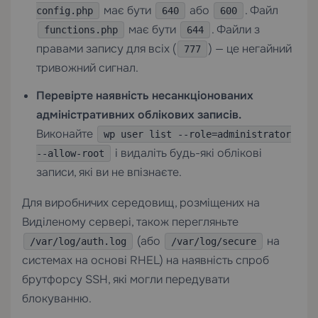
має бути
або
. Файл
config.php
640
600
має бути
. Файли з
functions.php
644
правами запису для всіх (
) — це негайний
777
тривожний сигнал.
Перевірте наявність несанкціонованих
адміністративних облікових записів.
Виконайте
wp user list --role=administrator
і видаліть будь-які облікові
--allow-root
записи, які ви не впізнаєте.
Для виробничих середовищ, розміщених на
Виділеному сервері
, також перегляньте
(або
на
/var/log/auth.log
/var/log/secure
системах на основі RHEL) на наявність спроб
брутфорсу SSH, які могли передувати
блокуванню.