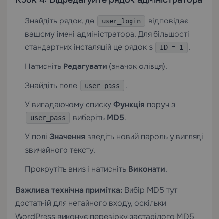
Крок 4: Відредагуйте рядок адміністратора
Знайдіть рядок, де
відповідає
user_login
вашому імені адміністратора. Для більшості
стандартних інсталяцій це рядок з
.
ID = 1
Натисніть
Редагувати
(значок олівця).
Знайдіть поле
.
user_pass
У випадаючому списку
Функція
поруч з
виберіть
MD5
.
user_pass
У полі
Значення
введіть новий пароль у вигляді
звичайного тексту.
Прокрутіть вниз і натисніть
Виконати
.
Важлива технічна примітка:
Вибір MD5 тут
достатній для негайного входу, оскільки
WordPress виконує перевірку застарілого MD5