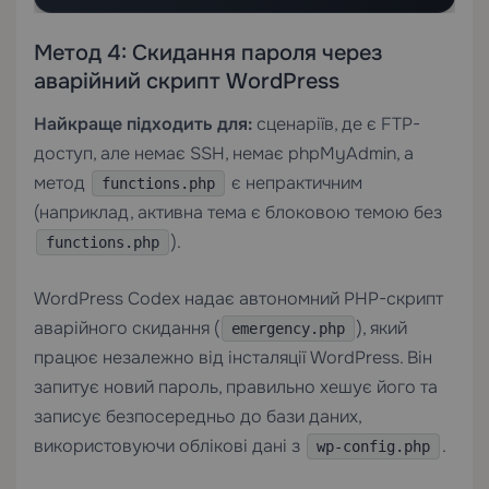
Метод 4: Скидання пароля через
аварійний скрипт WordPress
Найкраще підходить для:
сценаріїв, де є FTP-
доступ, але немає SSH, немає phpMyAdmin, а
метод
є непрактичним
functions.php
(наприклад, активна тема є блоковою темою без
).
functions.php
WordPress Codex надає автономний PHP-скрипт
аварійного скидання (
), який
emergency.php
працює незалежно від інсталяції WordPress. Він
запитує новий пароль, правильно хешує його та
записує безпосередньо до бази даних,
використовуючи облікові дані з
.
wp-config.php