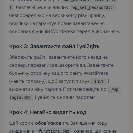
безпечніше, ніж виклик
)
wp_set_password()
безпосередньо на верхньому рівні файлу,
оскільки це гарантує повне завантаження
основних функцій WordPress перед виконанням.
Крок 3: Завантажте файл і увійдіть
Збережіть файл і завантажте його назад на
сервер, перезаписавши оригінал. Завантажте
будь-яку сторінку вашого сайту WordPress
(навіть головну), щоб запустити хук
і
init
виконати зміну пароля. Потім перейдіть до
/wp-
і увійдіть з новим паролем.
login.php
Крок 4: Негайно видаліть код
Цей крок є
обов’язковим
. Залишення коду
скидання в
означає, що кожне
functions.php