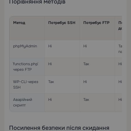
Порівняння методів
Метод
Потребує SSH
Потребує FTP
Потре
доступ
phpMyAdmin
Ні
Ні
Так (ч
панель
`functions.php`
Ні
Так
Ні
через FTP
WP-CLI через
Так
Ні
Ні
SSH
Аварійний
Ні
Так
Ні
скрипт
Посилення безпеки після скидання