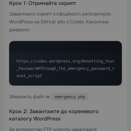
Крок 1: Отримайте скрипт
Завантажте скрипт з офіційного репозиторію
WordPress на GitHub або з Codex. Канонічне
джерело:
https://codex.wordpress.org/Resetting_Your
_Password#Through_the_emergency_password_r
eset_script
Збережіть файл як
.
emergency.php
Крок 2: Завантажте до кореневого
каталогу WordPress
За допомогою FTP-клієнта завантажте