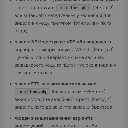
— використовуйте
(Метод 2),
functions.php
але встановіть нагадування у календарі для
видалення коду протягом п’яти хвилин після
входу.
У вас є SSH-доступ до VPS або виділеного
сервера
— використовуйте WP-CLI (Метод 3).
Це найчистіший варіант, який не залишає
залишкового коду та підтримує скриптування
для автоматизації.
У вас є FTP, але активна тема не має
(блокові теми, FSE-теми) —
functions.php
використовуйте аварійний скрипт (Метод 4) і
видаліть його до закриття вкладки браузера.
Жоден з вищезазначених варіантів
недоступний
— зверніться до служби