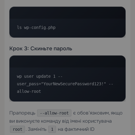
ls wp-config.php
Крок 3: Скиньте пароль
wp user update 1 --
user_pass="YourNewSecurePassword123!" --
allow-root
Прапорець
є обов’язковим, якщо
--allow-root
ви виконуєте команду від імені користувача
. Замініть
на фактичний ID
root
1