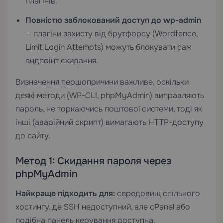
плагінів.
Повністю заблокований доступ до wp-admin
— плагіни захисту від брутфорсу (Wordfence,
Limit Login Attempts) можуть блокувати сам
ендпоінт скидання.
Визначення першопричини важливе, оскільки
деякі методи (WP-CLI, phpMyAdmin) виправляють
пароль, не торкаючись поштової системи, тоді як
інші (аварійний скрипт) вимагають HTTP-доступу
до сайту.
Метод 1: Скидання пароля через
phpMyAdmin
Найкраще підходить для:
середовищ спільного
хостингу, де SSH недоступний, але cPanel або
подібна панель керування доступна.