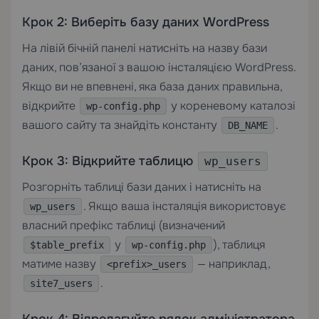
Крок 2: Виберіть базу даних WordPress
На лівій бічній панелі натисніть на назву бази
даних, пов’язаної з вашою інсталяцією WordPress.
Якщо ви не впевнені, яка база даних правильна,
відкрийте
у кореневому каталозі
wp-config.php
вашого сайту та знайдіть константу
.
DB_NAME
Крок 3: Відкрийте таблицю
wp_users
Розгорніть таблиці бази даних і натисніть на
. Якщо ваша інсталяція використовує
wp_users
власний префікс таблиці (визначений
у
), таблиця
$table_prefix
wp-config.php
матиме назву
— наприклад,
<prefix>_users
.
site7_users