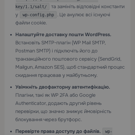
та замініть відповідні константи
key/1.1/salt/
у
. Це анулює всі існуючі
wp-config.php
файли cookie.
Налаштуйте доставку пошти WordPress.
Встановіть SMTP-плагін (WP Mail SMTP,
Postman SMTP) і підключіть його до
транзакційного поштового сервісу (SendGrid,
Mailgun, Amazon SES), щоб стандартний процес
скидання працював у майбутньому.
Увімкніть двофакторну автентифікацію.
Плагіни, такі як WP 2FA або Google
Authenticator, додають другий рівень
перевірки, що значно знижує ймовірність
блокування через брутфорс.
Перевірте права доступу до файлів.
wp-