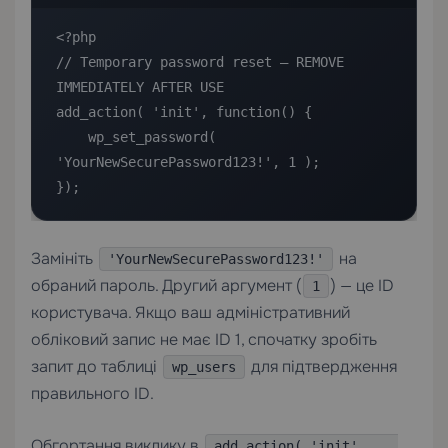
<?php

// Temporary password reset — REMOVE 
IMMEDIATELY AFTER USE

add_action( 'init', function() {

    wp_set_password( 
'YourNewSecurePassword123!', 1 );

});
Замініть
на
'YourNewSecurePassword123!'
обраний пароль. Другий аргумент (
) — це ID
1
користувача. Якщо ваш адміністративний
обліковий запис не має ID 1, спочатку зробіть
запит до таблиці
для підтвердження
wp_users
правильного ID.
Обгортання виклику в
add_action( 'init', ...