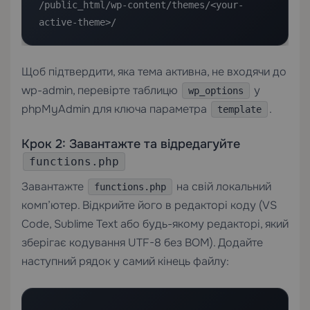
/public_html/wp-content/themes/<your-
active-theme>/
Щоб підтвердити, яка тема активна, не входячи до
wp-admin, перевірте таблицю
у
wp_options
phpMyAdmin для ключа параметра
.
template
Крок 2: Завантажте та відредагуйте
functions.php
Завантажте
на свій локальний
functions.php
комп’ютер. Відкрийте його в редакторі коду (VS
Code, Sublime Text або будь-якому редакторі, який
зберігає кодування UTF-8 без BOM). Додайте
наступний рядок у самий кінець файлу: