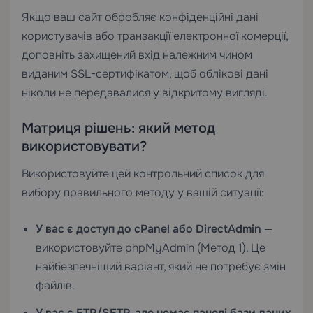
Якщо ваш сайт обробляє конфіденційні дані
користувачів або транзакції електронної комерції,
доповніть захищений вхід належним чином
виданим
SSL-сертифікатом
, щоб облікові дані
ніколи не передавалися у відкритому вигляді.
Матриця рішень: який метод
використовувати?
Використовуйте цей контрольний список для
вибору правильного методу у вашій ситуації:
У вас є доступ до cPanel або DirectAdmin
—
використовуйте phpMyAdmin (Метод 1). Це
найбезпечніший варіант, який не потребує змін
файлів.
У вас є FTP/SFTP, але немає панелі бази даних