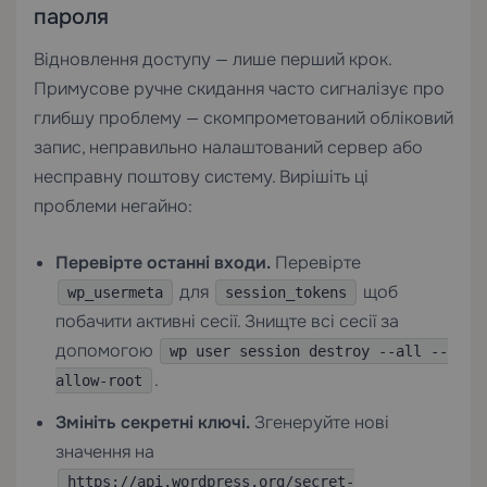
пароля
Відновлення доступу — лише перший крок.
Примусове ручне скидання часто сигналізує про
глибшу проблему — скомпрометований обліковий
запис, неправильно налаштований сервер або
несправну поштову систему. Вирішіть ці
проблеми негайно:
Перевірте останні входи.
Перевірте
для
щоб
wp_usermeta
session_tokens
побачити активні сесії. Знищте всі сесії за
допомогою
wp user session destroy --all --
.
allow-root
Змініть секретні ключі.
Згенеруйте нові
значення на
https://api.wordpress.org/secret-