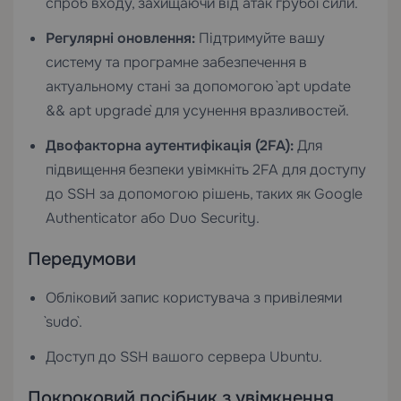
спроб входу, захищаючи від атак грубої сили.
Регулярні оновлення:
Підтримуйте вашу
систему та програмне забезпечення в
актуальному стані за допомогою `apt update
&& apt upgrade` для усунення вразливостей.
Двофакторна аутентифікація (2FA):
Для
підвищення безпеки увімкніть 2FA для доступу
до SSH за допомогою рішень, таких як Google
Authenticator або Duo Security.
Передумови
Обліковий запис користувача з привілеями
`sudo`.
Доступ до SSH вашого сервера Ubuntu.
Покроковий посібник з увімкнення