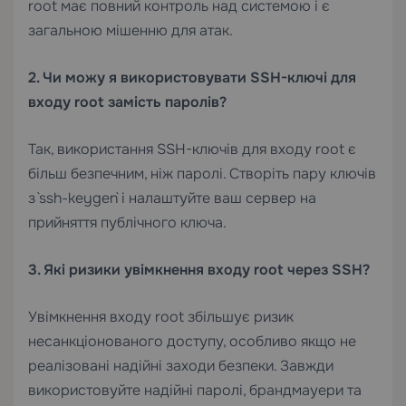
root має повний контроль над системою і є
загальною мішенню для атак.
2. Чи можу я використовувати SSH-ключі для
входу root замість паролів?
Так, використання SSH-ключів для входу root є
більш безпечним, ніж паролі. Створіть пару ключів
з `ssh-keygen` і налаштуйте ваш сервер на
прийняття публічного ключа.
3. Які ризики увімкнення входу root через SSH?
Увімкнення входу root збільшує ризик
несанкціонованого доступу, особливо якщо не
реалізовані надійні заходи безпеки. Завжди
використовуйте надійні паролі, брандмауери та