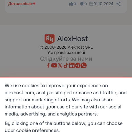
Детальніше
01.10.2024
0
0
всебічний огляд…
© 2008-2026 Alexhost SRL
Усі права захищені
Слідкуйте за нами
We use cookies to improve your experience on
SR EN ISO/IEC 27001:2023
alexhost.com, analyze site performance and traffic, and
STANDART
support our marketing efforts. We may also share
information about your use of our site with our social
ISO 9001:2015
media, advertising, and analytics partners.
STANDART
By clicking one of the buttons below, you can choose
your cookie preferences.