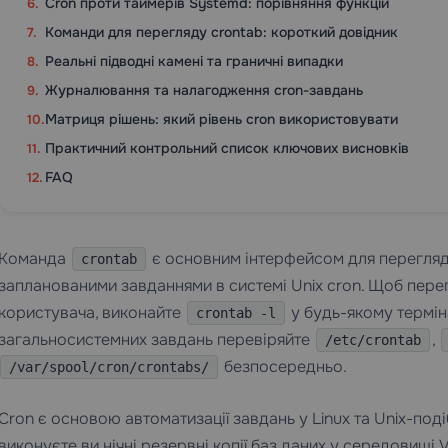
Cron проти таймерів Systemd: порівняння функцій
Команди для перегляду crontab: короткий довідник
Реальні підводні камені та граничні випадки
Журналювання та налагодження cron-завдань
Матриця рішень: який рівень cron використовувати
Практичний контрольний список ключових висновків
FAQ
Команда
є основним інтерфейсом для перегляд
crontab
запланованими завданнями в системі Unix cron. Щоб перег
користувача, виконайте
у будь-якому терміна
crontab -l
загальносистемних завдань перевіряйте
,
/etc/crontab
безпосередньо.
/var/spool/cron/crontabs/
Cron є основою автоматизації завдань у Linux та Unix-поді
виконуєте ви нічні резервні копії баз даних у середовищі
V