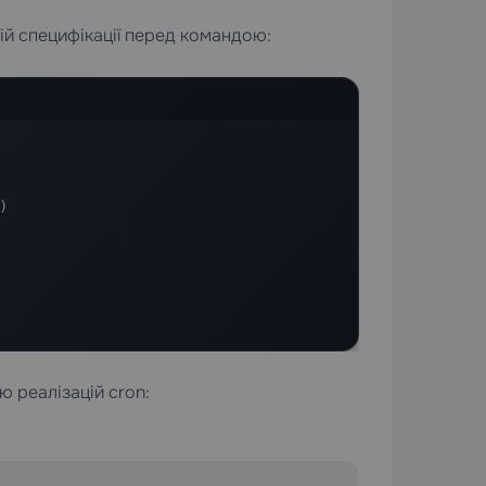
вій специфікації перед командою:


тю реалізацій cron: