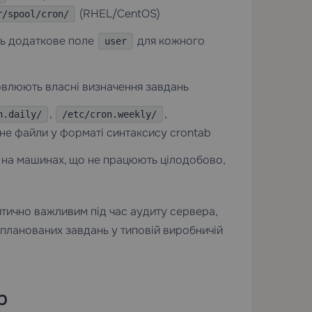
(RHEL/CentOS)
r/spool/cron/
ить додаткове поле
для кожного
user
новлюють власні визначення завдань
,
,
n.daily/
/etc/cron.weekly/
 а не файли у форматі синтаксису crontab
 на машинах, що не працюють цілодобово,
ритично важливим під час аудиту сервера,
апланованих завдань у типовій виробничій
b