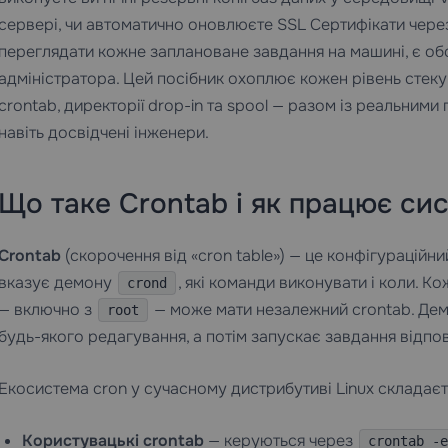
сервері
, чи автоматично оновлюєте
SSL Сертифікати
через
переглядати кожне заплановане завдання на машині, є о
адміністратора. Цей посібник охоплює кожен рівень стеку 
crontab, директорії drop-in та spool — разом із реальними
навіть досвідчені інженери.
Що таке Crontab і як працює си
Crontab
(скорочення від «cron table») — це конфігураційн
вказує демону
, які команди виконувати і коли. К
crond
— включно з
— може мати незалежний crontab. Демон
root
будь-якого редагування, а потім запускає завдання відпов
Екосистема cron у сучасному дистрибутиві Linux складаєть
Користувацькі crontab
— керуються через
crontab -e