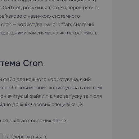
 Certbot, розуміння того, як перевіряти та
бов’язковою навичкою системного
cron — користувацькі crontab, системні
 підводними каменями, на які натрапляють
стема Cron
ий файл для кожного користувача, який
ожен обліковий запис користувача в системі
 зчитує ці файли під час запуску та після
ідно до їхніх часових специфікацій.
ся з кількох окремих рівнів:
та зберігаються в