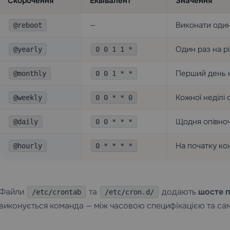
Скорочення
Еквівалент
Значення
—
Виконати один
@reboot
Один раз на рі
@yearly
0 0 1 1 *
Перший день 
@monthly
0 0 1 * *
Кожної неділі 
@weekly
0 0 * * 0
Щодня опівноч
@daily
0 0 * * *
На початку ко
@hourly
0 * * * *
Файли
та
додають
шосте 
/etc/crontab
/etc/cron.d/
виконується команда — між часовою специфікацією та с