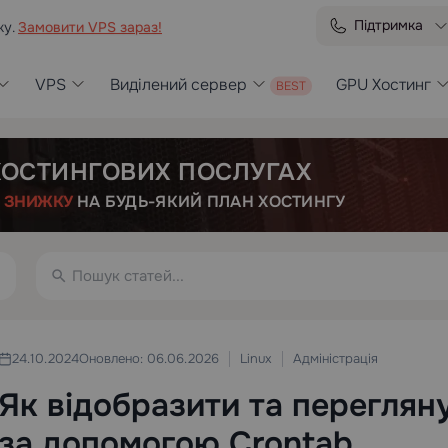
Підтримка
ку.
Замовити VPS зараз!
VPS
Виділений сервер
GPU Хостинг
 ХОСТИНГОВИХ ПОСЛУГАХ
Е
ЗНИЖКУ
НА БУДЬ-ЯКИЙ ПЛАН ХОСТИНГУ
Linux
Адміністрація
24.10.2024
Оновлено: 06.06.2026
Як відобразити та переглян
за допомогою Crontab