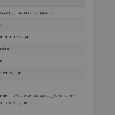
 раз під час запуску демона
к
кожного місяця
опівночі
і
жної години
поле
— ім’я користувача, від імені якого
амою командою.