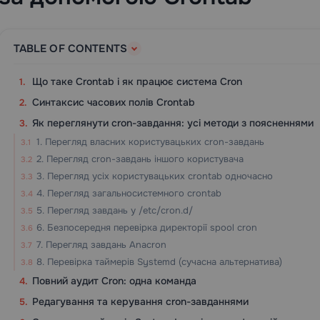
TABLE OF CONTENTS
Що таке Crontab і як працює система Cron
Синтаксис часових полів Crontab
Як переглянути cron-завдання: усі методи з поясненнями
1. Перегляд власних користувацьких cron-завдань
2. Перегляд cron-завдань іншого користувача
3. Перегляд усіх користувацьких crontab одночасно
4. Перегляд загальносистемного crontab
5. Перегляд завдань у /etc/cron.d/
6. Безпосередня перевірка директорії spool cron
7. Перегляд завдань Anacron
8. Перевірка таймерів Systemd (сучасна альтернатива)
Повний аудит Cron: одна команда
Редагування та керування cron-завданнями