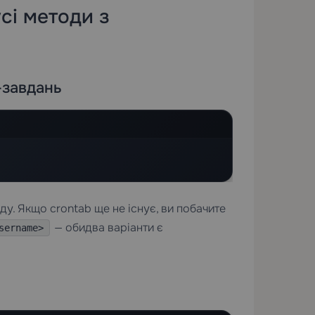
сі методи з
-завдань
у. Якщо crontab ще не існує, ви побачите
— обидва варіанти є
sername>