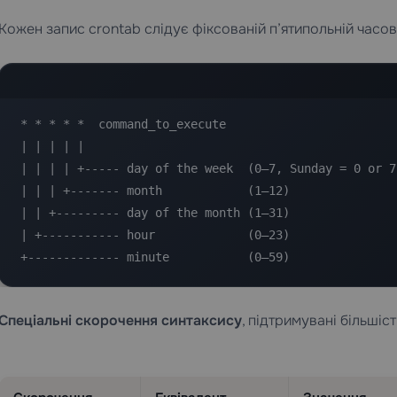
Кожен запис crontab слідує фіксованій п’ятипольній часо
* * * * *  command_to_execute

| | | | |

| | | | +----- day of the week  (0–7, Sunday = 0 or 7)
| | | +------- month            (1–12)

| | +--------- day of the month (1–31)

| +----------- hour             (0–23)

+------------- minute           (0–59)
Спеціальні скорочення синтаксису
, підтримувані більшіс