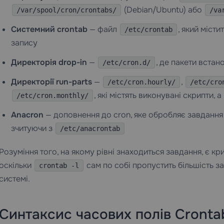
(Debian/Ubuntu) або
/var/spool/cron/crontabs/
/va
Системний crontab
— файл
, який міст
/etc/crontab
запису
Директорія drop-in
—
, де пакети вста
/etc/cron.d/
Директорії run-parts
—
,
/etc/cron.hourly/
/etc/cro
, які містять виконувані скрипти,
/etc/cron.monthly/
Anacron
— доповнення до cron, яке обробляє завдання
зчитуючи з
/etc/anacrontab
Розуміння того, на якому рівні знаходиться завдання, є к
оскільки
сам по собі пропустить більшість з
crontab -l
системі.
Синтаксис часових полів Cronta