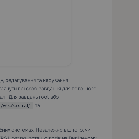
у, редагування та керування
лянути всі cron-завдання для поточного
лі. Для завдань root або
та
/etc/cron.d/
бних системах. Незалежно від того, чи
PS Hosting
, ротацію логів на
Виділеному