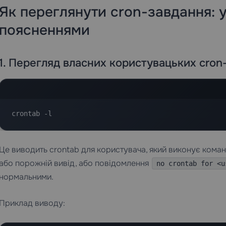
Як переглянути cron-завдання: у
поясненнями
1. Перегляд власних користувацьких cron
crontab -l
Це виводить crontab для користувача, який виконує команд
або порожній вивід, або повідомлення
no crontab for <u
нормальними.
Приклад виводу: