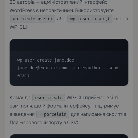
20 авторів — адміністративний інтерфейс
WordPress є непрактичним. Використовуйте
або
через
wp_create_user()
wp_insert_user()
WP-CLI:
wp user create jane.doe 
jane.doe@example.com --role=author --send-
email
Команда
WP-CLI приймає всі ті
user create
самі поля, що й форма інтерфейсу, і підтримує
виведення
для написання скриптів.
--porcelain
Для масового імпорту з CSV: