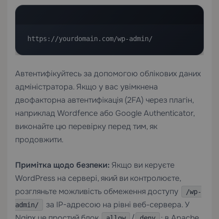
https://yourdomain.com/wp-admin/
Автентифікуйтесь за допомогою облікових даних
адміністратора. Якщо у вас увімкнена
двофакторна автентифікація (2FA) через плагін,
наприклад Wordfence або Google Authenticator,
виконайте цю перевірку перед тим, як
продовжити.
Примітка щодо безпеки:
Якщо ви керуєте
WordPress на сервері, який ви контролюєте,
розгляньте можливість обмеження доступу
/wp-
за IP-адресою на рівні веб-сервера. У
admin/
Nginx це простий блок
/
; в Apache
allow
deny