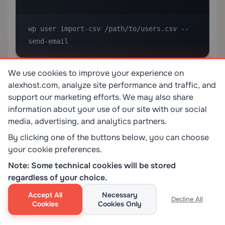
wp user import-csv /path/to/users.csv --
send-email
We use cookies to improve your experience on
Цей підхід є особливо ефективним у
alexhost.com, analyze site performance and traffic, and
середовищах
VPS з cPanel
, де WP-CLI
support our marketing efforts. We may also share
попередньо встановлений і доступний через
information about your use of our site with our social
термінал.
media, advertising, and analytics partners.
By clicking one of the buttons below, you can choose
Матриця технічних рішень: вибір
your cookie preferences.
правильної ролі
Note: Some technical cookies will be stored
Використовуйте цю матрицю, коли ви не впевнені,
regardless of your choice.
яку роль призначити:
Accept All
Necessary
Decline All
Cookies
Cookies Only