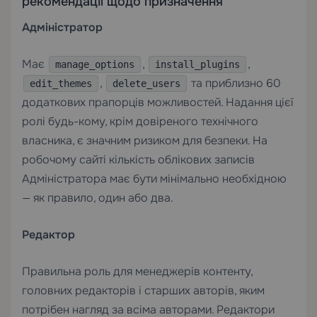
рекомендації щодо призначення
Адміністратор
Має
,
,
manage_options
install_plugins
,
та приблизно 60
edit_themes
delete_users
додаткових прапорців можливостей. Надання цієї
ролі будь-кому, крім довіреного технічного
власника, є значним ризиком для безпеки. На
робочому сайті кількість облікових записів
Адміністратора має бути мінімально необхідною
— як правило, один або два.
Редактор
Правильна роль для менеджерів контенту,
головних редакторів і старших авторів, яким
потрібен нагляд за всіма авторами. Редактори