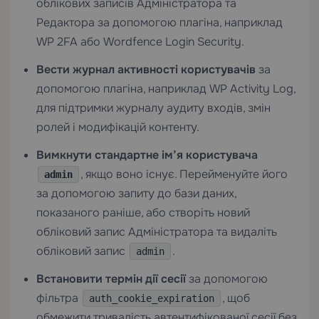
облікових записів Адміністратора та
Редактора за допомогою плагіна, наприклад
WP 2FA або Wordfence Login Security.
Вести журнал активності користувачів
за
допомогою плагіна, наприклад WP Activity Log,
для підтримки журналу аудиту входів, змін
ролей і модифікацій контенту.
Вимкнути стандартне ім’я користувача
, якщо воно існує. Перейменуйте його
admin
за допомогою запиту до бази даних,
показаного раніше, або створіть новий
обліковий запис Адміністратора та видаліть
обліковий запис
.
admin
Встановити термін дії сесії
за допомогою
фільтра
, щоб
auth_cookie_expiration
обмежити тривалість автентифікованої сесії без