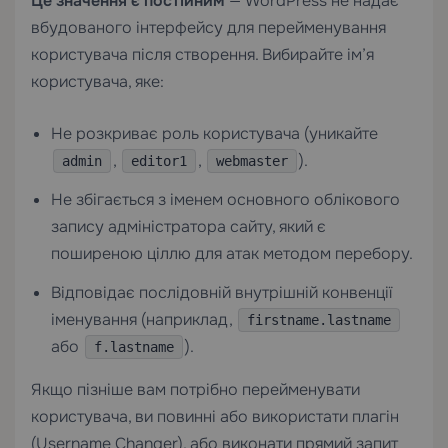
Це значення є постійним
— WordPress не надає
вбудованого інтерфейсу для перейменування
користувача після створення. Вибирайте ім’я
користувача, яке:
Не розкриває роль користувача (уникайте
,
,
).
admin
editor1
webmaster
Не збігається з іменем основного облікового
запису адміністратора сайту, який є
поширеною ціллю для атак методом перебору.
Відповідає послідовній внутрішній конвенції
іменування (наприклад,
firstname.lastname
або
).
f.lastname
Якщо пізніше вам потрібно перейменувати
користувача, ви повинні або використати плагін
(Username Changer), або виконати прямий запит