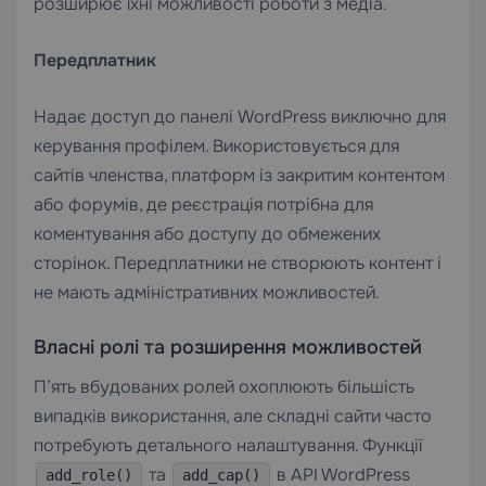
розширює їхні можливості роботи з медіа.
Передплатник
Надає доступ до панелі WordPress виключно для
керування профілем. Використовується для
сайтів членства, платформ із закритим контентом
або форумів, де реєстрація потрібна для
коментування або доступу до обмежених
сторінок. Передплатники не створюють контент і
не мають адміністративних можливостей.
Власні ролі та розширення можливостей
П’ять вбудованих ролей охоплюють більшість
випадків використання, але складні сайти часто
потребують детального налаштування. Функції
та
в API WordPress
add_role()
add_cap()