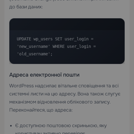
до бази даних:
UPDATE wp_users SET user_login = 
'new_username' WHERE user_login = 
'old_username';
Адреса електронної пошти
WordPress надсилає вітальне сповіщення та всі
системні листи на цю адресу. Вона також слугує
механізмом відновлення облікового запису.
Переконайтеся, що адреса:
Є доступною поштовою скринькою, яку
користувач активно перевіряє.