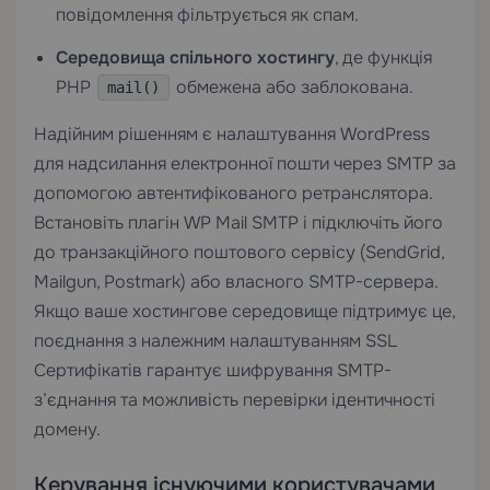
повідомлення фільтрується як спам.
Середовища спільного хостингу
, де функція
PHP
обмежена або заблокована.
mail()
Надійним рішенням є налаштування WordPress
для надсилання електронної пошти через SMTP за
допомогою автентифікованого ретранслятора.
Встановіть плагін WP Mail SMTP і підключіть його
до транзакційного поштового сервісу (SendGrid,
Mailgun, Postmark) або власного SMTP-сервера.
Якщо ваше хостингове середовище підтримує це,
поєднання з належним налаштуванням
SSL
Сертифікатів
гарантує шифрування SMTP-
з’єднання та можливість перевірки ідентичності
домену.
Керування існуючими користувачами