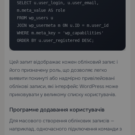
SELECT u.user_login, u.user_email, 
m.meta_value AS role

FROM wp_users u

JOIN wp_usermeta m ON u.ID = m.user_id

WHERE m.meta_key = 'wp_capabilities'

ORDER BY u.user_registered DESC;
Цей запит відображає кожен обліковий запис і
його призначену роль, що дозволяє легко
виявити покинуті або надмірно привілейовані
облікові записи, які інтерфейс WordPress може
приховувати у великому списку користувачів.
Програмне додавання користувачів
Для масового створення облікових записів —
наприклад, одночасного підключення команди з