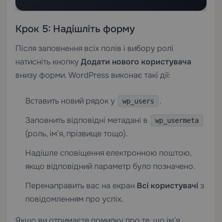
Крок 5: Надішліть форму
Після заповнення всіх полів і вибору ролі
натисніть кнопку
Додати нового користувача
внизу форми. WordPress виконає такі дії:
Вставить новий рядок у
.
wp_users
Заповнить відповідні метадані в
wp_usermeta
(роль, ім’я, прізвище тощо).
Надішле сповіщення електронною поштою,
якщо відповідний параметр було позначено.
Перенаправить вас на екран
Всі користувачі
з
повідомленням про успіх.
Якщо ви отримаєте помилку про те, що ім’я