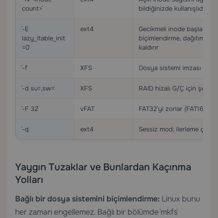
count>`
bildiğinizde kullanışlıdır
`-E
ext4
Gecikmeli inode başlatmayı
lazy_itable_init
biçimlendirme, dağıtım son
=0`
kaldırır
`-f`
XFS
Dosya sistemi imzası mevcu
`-d su=,sw=`
XFS
RAID hizalı G/Ç için şerit bi
`-F 32`
vFAT
FAT32’yi zorlar (FAT16’ya k
`-q`
ext4
Sessiz mod; ilerleme çıktısın
Yaygın Tuzaklar ve Bunlardan Kaçınma
Yolları
Bağlı bir dosya sistemini biçimlendirme:
Linux bunu
her zaman engellemez. Bağlı bir bölümde `mkfs`