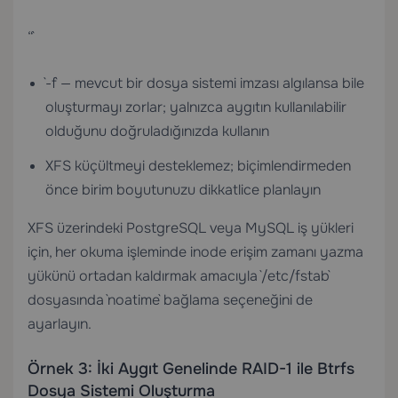
“`
`-f` — mevcut bir dosya sistemi imzası algılansa bile
oluşturmayı zorlar; yalnızca aygıtın kullanılabilir
olduğunu doğruladığınızda kullanın
XFS küçültmeyi desteklemez; biçimlendirmeden
önce birim boyutunuzu dikkatlice planlayın
XFS üzerindeki PostgreSQL veya MySQL iş yükleri
için, her okuma işleminde inode erişim zamanı yazma
yükünü ortadan kaldırmak amacıyla `/etc/fstab`
dosyasında `noatime` bağlama seçeneğini de
ayarlayın.
Örnek 3: İki Aygıt Genelinde RAID-1 ile Btrfs
Dosya Sistemi Oluşturma