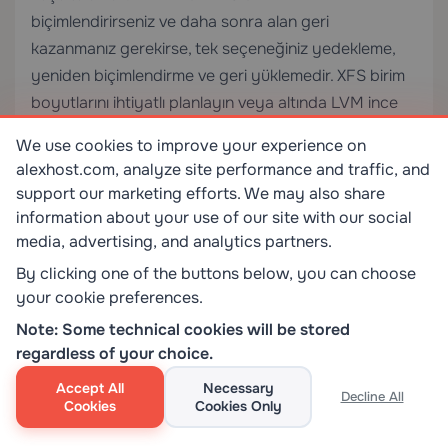
biçimlendirirseniz ve daha sonra alan geri
kazanmanız gerekirse, tek seçeneğiniz yedekleme,
yeniden biçimlendirme ve geri yüklemedir. XFS birim
boyutlarını ihtiyatlı planlayın veya altında LVM ince
sağlama kullanın.
We use cookies to improve your experience on
alexhost.com, analyze site performance and traffic, and
RAID ve SSD’ler için şerit hizalaması:
Bir RAID
support our marketing efforts. We may also share
dizisinde veya SSD’de şerit hizalaması belirtmeden
information about your use of our site with our social
biçimlendirme, hizasız G/Ç’ye neden olarak
media, advertising, and analytics partners.
performansı önemli ölçüde düşürür. 512 KB şerit ve 4
By clicking one of the buttons below, you can choose
diskli bir RAID-5 dizisi için:
your cookie preferences.
Note: Some technical cookies will be stored
“`bash
regardless of your choice.
Accept All
Necessary
sudo mkfs.ext4 -E stride=128,stripe-width=384
Decline All
Cookies
Cookies Only
/dev/md0