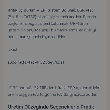
Kritik uç durum — EFI Sistem Bölümü:
ESP, `vfat`
(özellikle FAT32) olarak biçimlendirilmelidir. Burada
başka bir dosya sistemi kullanmak, UEFI ürün
yazılımının önyükleyiciyi bulmasını engeller. ESP’yi
her zaman şununla biçimlendirin:
“`bash
sudo mkfs.vfat -F 32 /dev/sda1
“`
`-F 32` bayrağı, 32 MiB’den büyük ESP bölümleri için
önem taşıyan FAT16 yerine FAT32’yi açıkça zorlar.
Üretim Düzeyinde Seçeneklerle Pratik