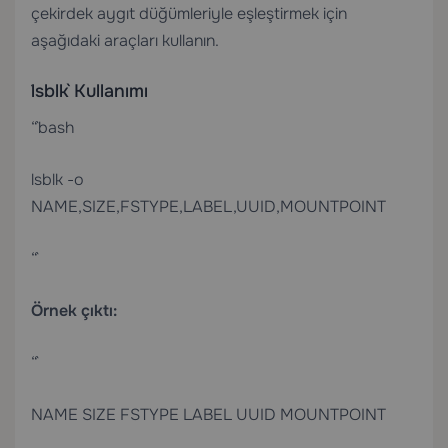
çekirdek aygıt düğümleriyle eşleştirmek için
aşağıdaki araçları kullanın.
`lsblk` Kullanımı
“`bash
lsblk -o
NAME,SIZE,FSTYPE,LABEL,UUID,MOUNTPOINT
“`
Örnek çıktı:
“`
NAME SIZE FSTYPE LABEL UUID MOUNTPOINT