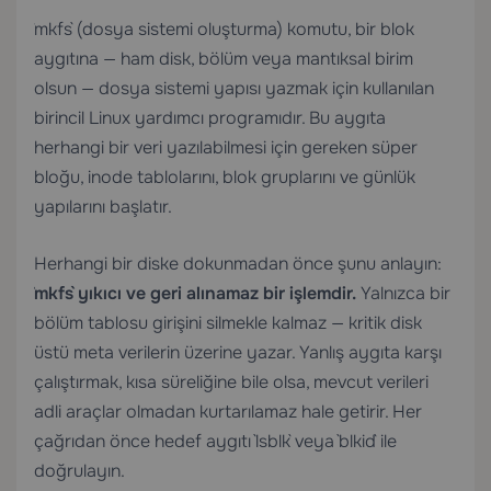
`mkfs` (dosya sistemi oluşturma) komutu, bir blok
aygıtına — ham disk, bölüm veya mantıksal birim
olsun — dosya sistemi yapısı yazmak için kullanılan
birincil Linux yardımcı programıdır. Bu aygıta
herhangi bir veri yazılabilmesi için gereken süper
bloğu, inode tablolarını, blok gruplarını ve günlük
yapılarını başlatır.
Herhangi bir diske dokunmadan önce şunu anlayın:
`mkfs` yıkıcı ve geri alınamaz bir işlemdir.
Yalnızca bir
bölüm tablosu girişini silmekle kalmaz — kritik disk
üstü meta verilerin üzerine yazar. Yanlış aygıta karşı
çalıştırmak, kısa süreliğine bile olsa, mevcut verileri
adli araçlar olmadan kurtarılamaz hale getirir. Her
çağrıdan önce hedef aygıtı `lsblk` veya `blkid` ile
doğrulayın.