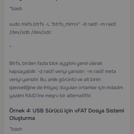
“`bash
sudo mkfs.btrfs -L "btrfs_mirror" -d raid1 -m raid1
/dev/sdb /dev/sdc
“`
Btrfs, birden fazla blok aygıtını yerel olarak
kapsayabilir. `-d raid1` veriyi yansıtır; `-m raid1` meta
veriyi yansıtır. Bu, anlık görüntü ve alt birim
işlevselliğine de ihtiyaç duyulan ortamlar için mdadm
yazılım RAID’ine meşru bir alternatiftir.
Örnek 4: USB Sürücü için vFAT Dosya Sistemi
Oluşturma
“`bash