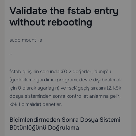
Validate the fstab entry
without rebooting
sudo mount -a
“`
fstab girişinin sonundaki `0 2` değerleri, `dump`’u
(yedekleme yardımcı programı, devre dışı bırakmak
için 0 olarak ayarlayın) ve `fsck` geçiş sırasını (2, kök
dosya sisteminden sonra kontrol et anlamına gelir;
kök 1 olmalıdır) denetler.
Biçimlendirmeden Sonra Dosya Sistemi
Bütünlüğünü Doğrulama