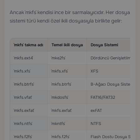
Ancak `mkfs` kendisi ince bir sarmalayıcıdır. Her dosya
sistemi türü kendi özel ikili dosyasıyla birlikte gelir:
`mkfs` takma adı
Temel ikili dosya
Dosya Sistemi
`mkfs.ext4`
`mke2fs`
Dördüncü Genişletilmiş D
`mkfs.xfs`
`mkfs.xfs`
XFS
`mkfs.btrfs`
`mkfs.btrfs`
B-Ağacı Dosya Sistemi
`mkfs.vfat`
`mkdosfs`
FAT16/FAT32
`mkfs.exfat`
`mkfs.exfat`
exFAT
`mkfs.ntfs`
`mkntfs`
NTFS
`mkfs.f2fs`
`mkfs.f2fs`
Flash Dostu Dosya Sistem