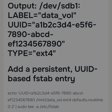
Output: /dev/sdb1:
LABEL="data_vol"
UUID="a1b2c3d4-e5f6-
7890-abcd-
ef1234567890"
TYPE="ext4"
Add a persistent, UUID-
based fstab entry
echo 'UUID=a1b2c3d4-e5f6-7890-abcd-
ef1234567890 /mnt/data_vol ext4 defaults,noatime
0 2' | sudo tee -a /etc/fstab