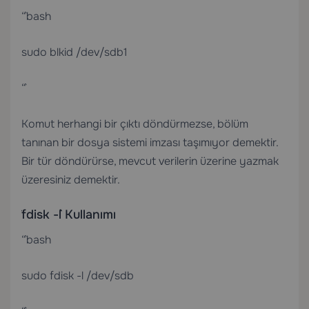
“`bash
sudo blkid /dev/sdb1
“`
Komut herhangi bir çıktı döndürmezse, bölüm
tanınan bir dosya sistemi imzası taşımıyor demektir.
Bir tür döndürürse, mevcut verilerin üzerine yazmak
üzeresiniz demektir.
`fdisk -l` Kullanımı
“`bash
sudo fdisk -l /dev/sdb