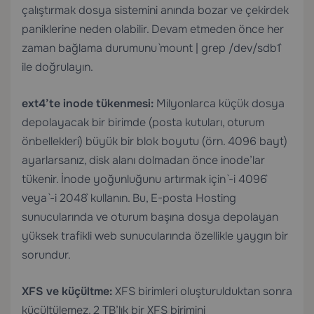
çalıştırmak dosya sistemini anında bozar ve çekirdek
paniklerine neden olabilir. Devam etmeden önce her
zaman bağlama durumunu `mount | grep /dev/sdb1`
ile doğrulayın.
ext4’te inode tükenmesi:
Milyonlarca küçük dosya
depolayacak bir birimde (posta kutuları, oturum
önbellekleri) büyük bir blok boyutu (örn. 4096 bayt)
ayarlarsanız, disk alanı dolmadan önce inode’lar
tükenir. İnode yoğunluğunu artırmak için `-i 4096`
veya `-i 2048` kullanın. Bu,
E-posta Hosting
sunucularında ve oturum başına dosya depolayan
yüksek trafikli web sunucularında özellikle yaygın bir
sorundur.
XFS ve küçültme:
XFS birimleri oluşturulduktan sonra
küçültülemez. 2 TB’lık bir XFS birimini