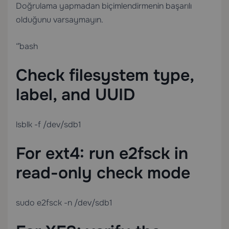
Doğrulama yapmadan biçimlendirmenin başarılı
olduğunu varsaymayın.
“`bash
Check filesystem type,
label, and UUID
lsblk -f /dev/sdb1
For ext4: run e2fsck in
read-only check mode
sudo e2fsck -n /dev/sdb1