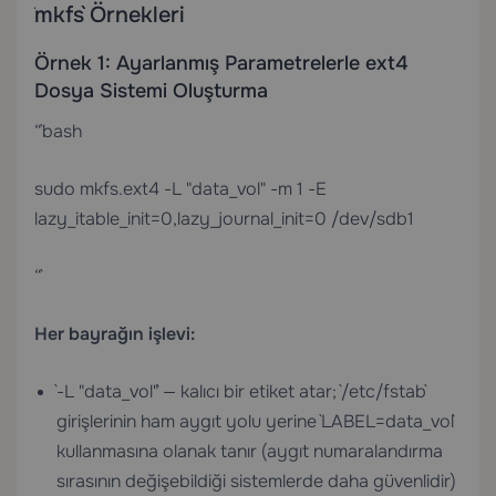
`mkfs` Örnekleri
Örnek 1: Ayarlanmış Parametrelerle ext4
Dosya Sistemi Oluşturma
“`bash
sudo mkfs.ext4 -L "data_vol" -m 1 -E
lazy_itable_init=0,lazy_journal_init=0 /dev/sdb1
“`
Her bayrağın işlevi:
`-L "data_vol"` — kalıcı bir etiket atar; `/etc/fstab`
girişlerinin ham aygıt yolu yerine `LABEL=data_vol`
kullanmasına olanak tanır (aygıt numaralandırma
sırasının değişebildiği sistemlerde daha güvenlidir)