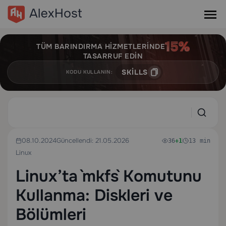
TÜM BARINDIRMA HIZMETLERINDE
TASARRUF EDIN
SKILLS
KODU KULLANIN:
08.10.2024
Güncellendi: 21.05.2026
36
+1
13 min
Linux
Linux’ta `mkfs` Komutunu
Kullanma: Diskleri ve
Bölümleri