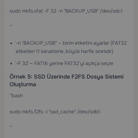
sudo mkfs.vfat -F 32 -n "BACKUP_USB" /dev/sdc1
“`
`-n "BACKUP_USB"` — birim etiketini ayarlar (FAT32
etiketleri 11 karakterle, büyük harfle sınırlıdır)
`-F 32` — FAT16 yerine FAT32’yi açıkça seçer
Örnek 5: SSD Üzerinde F2FS Dosya Sistemi
Oluşturma
“`bash
sudo mkfs.f2fs -l "ssd_cache" /dev/sdb1
“`