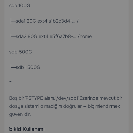
sda 100G
├─sda1 20G ext4 a1b2c3d4-… /
└─sda2 80G ext4 e5f6a7b8-… /home
sdb 500G
└─sdb1 500G
“`
Boş bir `FSTYPE` alanı, `/dev/sdb1` üzerinde mevcut bir
dosya sistemi olmadığını doğrular — biçimlendirmek
güvenlidir.
`blkid` Kullanımı