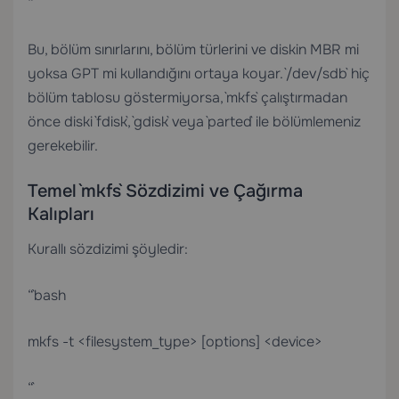
“`
Bu, bölüm sınırlarını, bölüm türlerini ve diskin MBR mi
yoksa GPT mi kullandığını ortaya koyar. `/dev/sdb` hiç
bölüm tablosu göstermiyorsa, `mkfs` çalıştırmadan
önce diski `fdisk`, `gdisk` veya `parted` ile bölümlemeniz
gerekebilir.
Temel `mkfs` Sözdizimi ve Çağırma
Kalıpları
Kurallı sözdizimi şöyledir:
“`bash
mkfs -t <filesystem_type> [options] <device>
“`