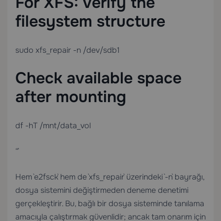
For XFS: verify the
filesystem structure
sudo xfs_repair -n /dev/sdb1
Check available space
after mounting
df -hT /mnt/data_vol
“`
Hem `e2fsck` hem de `xfs_repair` üzerindeki `-n` bayrağı,
dosya sistemini değiştirmeden deneme denetimi
gerçekleştirir. Bu, bağlı bir dosya sisteminde tanılama
amacıyla çalıştırmak güvenlidir; ancak tam onarım için