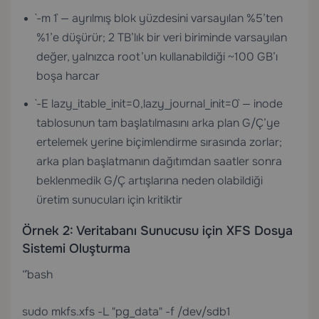
`-m 1` — ayrılmış blok yüzdesini varsayılan %5’ten
%1’e düşürür; 2 TB’lık bir veri biriminde varsayılan
değer, yalnızca root’un kullanabildiği ~100 GB’ı
boşa harcar
`-E lazy_itable_init=0,lazy_journal_init=0` — inode
tablosunun tam başlatılmasını arka plan G/Ç’ye
ertelemek yerine biçimlendirme sırasında zorlar;
arka plan başlatmanın dağıtımdan saatler sonra
beklenmedik G/Ç artışlarına neden olabildiği
üretim sunucuları için kritiktir
Örnek 2: Veritabanı Sunucusu için XFS Dosya
Sistemi Oluşturma
“`bash
sudo mkfs.xfs -L "pg_data" -f /dev/sdb1