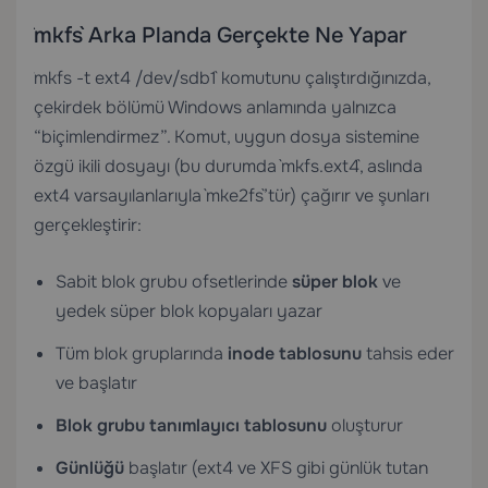
`mkfs` Arka Planda Gerçekte Ne Yapar
`mkfs -t ext4 /dev/sdb1` komutunu çalıştırdığınızda,
çekirdek bölümü Windows anlamında yalnızca
“biçimlendirmez”. Komut, uygun dosya sistemine
özgü ikili dosyayı (bu durumda `mkfs.ext4`, aslında
ext4 varsayılanlarıyla `mke2fs`’tür) çağırır ve şunları
gerçekleştirir:
Sabit blok grubu ofsetlerinde
süper blok
ve
yedek süper blok kopyaları yazar
Tüm blok gruplarında
inode tablosunu
tahsis eder
ve başlatır
Blok grubu tanımlayıcı tablosunu
oluşturur
Günlüğü
başlatır (ext4 ve XFS gibi günlük tutan