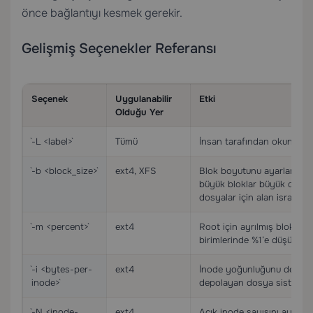
önce bağlantıyı kesmek gerekir.
Gelişmiş Seçenekler Referansı
Seçenek
Uygulanabilir
Etki
Olduğu Yer
`-L <label>`
Tümü
İnsan tarafından okunabilir
`-b <block_size>`
ext4, XFS
Blok boyutunu ayarlar (512
büyük bloklar büyük dosyala
dosyalar için alan israf ed
`-m <percent>`
ext4
Root için ayrılmış blok yüz
birimlerinde %1’e düşürün
`-i <bytes-per-
ext4
İnode yoğunluğunu denetle
inode>`
depolayan dosya sistemleri
`-N <inode-
ext4
Açık inode sayısını ayarla