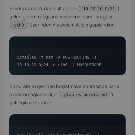
Şimdi iptables’ı, dahili alt ağdan (
)
10.10.10.0/24
gelen giden trafiği ana makinenin harici arayüzü
(
) üzerinden maskelemek için yapılandırın:
eth0
iptables -t nat -A POSTROUTING -s 
10.10.10.0/24 -o eth0 -j MASQUERADE
Bu kuralların yeniden başlatmalar sonrasında kalıcı
olmasını sağlamak için
‘ı
iptables-persistent
yükleyin ve kullanın: