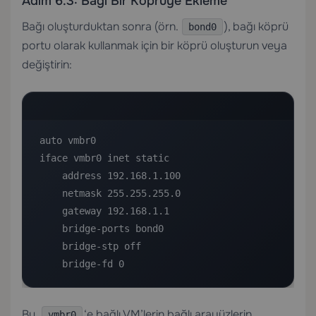
Adım 6.3: Bağı Bir Köprüye Ekleme
Bağı oluşturduktan sonra (örn.
), bağı köprü
bond0
portu olarak kullanmak için bir köprü oluşturun veya
değiştirin:
auto vmbr0

iface vmbr0 inet static

    address 192.168.1.100

    netmask 255.255.255.0

    gateway 192.168.1.1

    bridge-ports bond0

    bridge-stp off

    bridge-fd 0
Bu,
‘e bağlı VM’lerin bağlı arayüzlerin
vmbr0