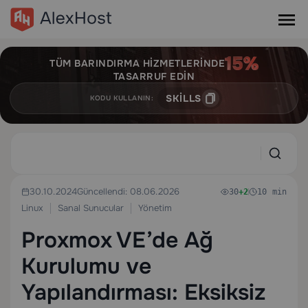
TÜM BARINDIRMA HIZMETLERINDE
TASARRUF EDIN
SKILLS
KODU KULLANIN:
30.10.2024
Güncellendi: 08.06.2026
30
+2
10 min
Linux
Sanal Sunucular
Yönetim
Proxmox VE’de Ağ
Kurulumu ve
Yapılandırması: Eksiksiz