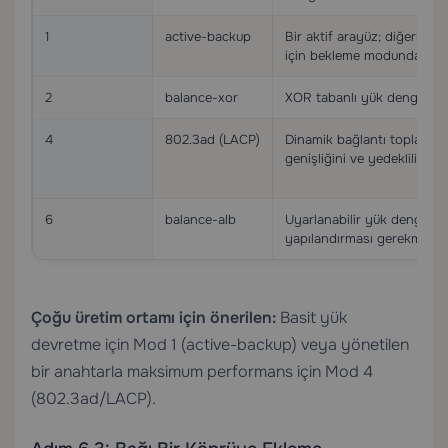
1
active-backup
Bir aktif arayüz; diğerleri
için bekleme modunda
2
balance-xor
XOR tabanlı yük dengelem
4
802.3ad (LACP)
Dinamik bağlantı toplama;
genişliğini ve yedekliliği 
6
balance-alb
Uyarlanabilir yük dengele
yapılandırması gerekmez
Çoğu üretim ortamı için önerilen:
Basit yük
devretme için Mod 1 (active-backup) veya yönetilen
bir anahtarla maksimum performans için Mod 4
(802.3ad/LACP).