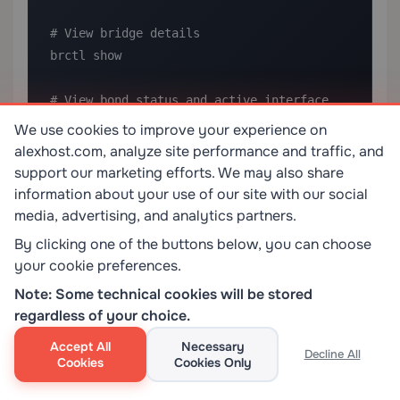
# View bridge details

brctl show

# View bond status and active interface

cat /proc/net/bonding/bond0
We use cookies to improve your experience on
alexhost.com, analyze site performance and traffic, and
support our marketing efforts. We may also share
iptables NAT Kurallarını Doğrulama
information about your use of our site with our social
media, advertising, and analytics partners.
By clicking one of the buttons below, you can choose
your cookie preferences.
iptables -t nat -L -v -n
Note: Some technical cookies will be stored
regardless of your choice.
VLAN Etiketlemeyi Kontrol Etme
Accept All
Necessary
Decline All
Cookies
Cookies Only