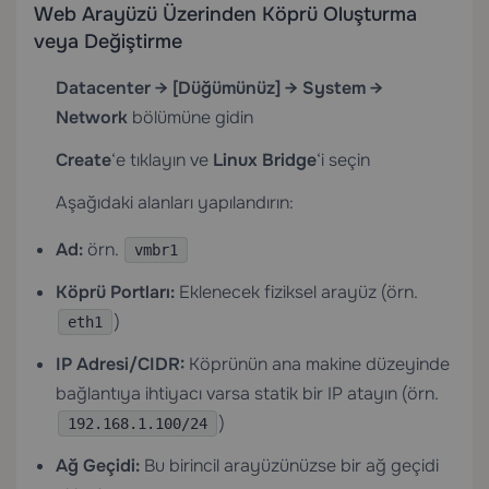
Web Arayüzü Üzerinden Köprü Oluşturma
veya Değiştirme
Datacenter → [Düğümünüz] → System →
Network
bölümüne gidin
Create
‘e tıklayın ve
Linux Bridge
‘i seçin
Aşağıdaki alanları yapılandırın:
Ad:
örn.
vmbr1
Köprü Portları:
Eklenecek fiziksel arayüz (örn.
)
eth1
IP Adresi/CIDR:
Köprünün ana makine düzeyinde
bağlantıya ihtiyacı varsa statik bir IP atayın (örn.
)
192.168.1.100/24
Ağ Geçidi:
Bu birincil arayüzünüzse bir ağ geçidi