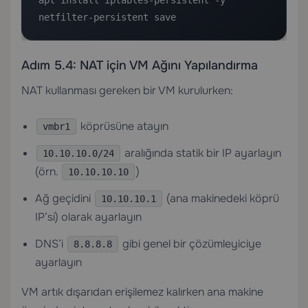
apt install iptables-persistent -y

netfilter-persistent save
Adım 5.4: NAT için VM Ağını Yapılandırma
NAT kullanması gereken bir VM kurulurken:
köprüsüne atayın
vmbr1
aralığında statik bir IP ayarlayın
10.10.10.0/24
(örn.
)
10.10.10.10
Ağ geçidini
(ana makinedeki köprü
10.10.10.1
IP’si) olarak ayarlayın
DNS’i
gibi genel bir çözümleyiciye
8.8.8.8
ayarlayın
VM artık dışarıdan erişilemez kalırken ana makine