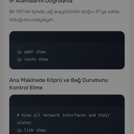
IP Atamalarını Doğrulama
Bir VM’nin içinde, ağ arayüzünün doğru IP’ye sahip
olduğunu onaylayın:
ip addr show

ip route show
Ana Makinede Köprü ve Bağ Durumunu
Kontrol Etme
# View all network interfaces and their 
states

ip link show
