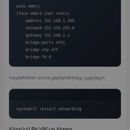
auto vmbr1

iface vmbr1 inet static

    address 192.168.1.100

    netmask 255.255.255.0

    gateway 192.168.1.1

    bridge-ports eth1

    bridge-stp off

    bridge-fd 0
Kaydettikten sonra yapılandırmayı uygulayın:
systemctl restart networking
Köprüyü Bir VM’ye Atama