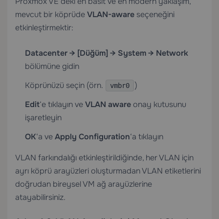
Proxmox VE’deki en basit ve en modern yaklaşım,
mevcut bir köprüde
VLAN-aware
seçeneğini
etkinleştirmektir:
Datacenter → [Düğüm] → System → Network
bölümüne gidin
Köprünüzü seçin (örn.
)
vmbr0
Edit
‘e tıklayın ve
VLAN aware
onay kutusunu
işaretleyin
OK
‘a ve
Apply Configuration
‘a tıklayın
VLAN farkındalığı etkinleştirildiğinde, her VLAN için
ayrı köprü arayüzleri oluşturmadan VLAN etiketlerini
doğrudan bireysel VM ağ arayüzlerine
atayabilirsiniz.