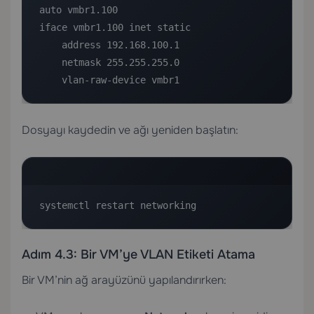
auto vmbr1.100

iface vmbr1.100 inet static

    address 192.168.100.1

    netmask 255.255.255.0

    vlan-raw-device vmbr1
Dosyayı kaydedin ve ağı yeniden başlatın:
systemctl restart networking
Adım 4.3: Bir VM’ye VLAN Etiketi Atama
Bir VM’nin ağ arayüzünü yapılandırırken: