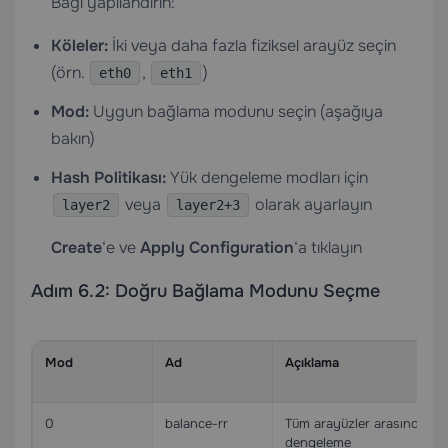
Bağı yapılandırın:
Köleler:
İki veya daha fazla fiziksel arayüz seçin
(örn.
,
)
eth0
eth1
Mod:
Uygun bağlama modunu seçin (aşağıya
bakın)
Hash Politikası:
Yük dengeleme modları için
veya
olarak ayarlayın
layer2
layer2+3
Create
‘e ve
Apply Configuration
‘a tıklayın
Adım 6.2: Doğru Bağlama Modunu Seçme
Mod
Ad
Açıklama
0
balance-rr
Tüm arayüzler arasında dö
dengeleme