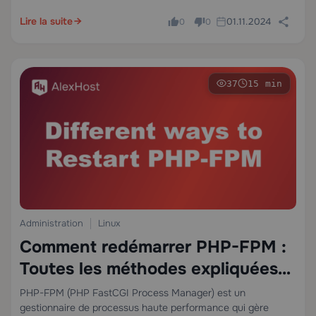
sans…
Lire la suite
01.11.2024
0
0
37
15 min
Administration
Linux
Comment redémarrer PHP-FPM :
Toutes les méthodes expliquées
pour les administrateurs Linux
PHP-FPM (PHP FastCGI Process Manager) est un
gestionnaire de processus haute performance qui gère