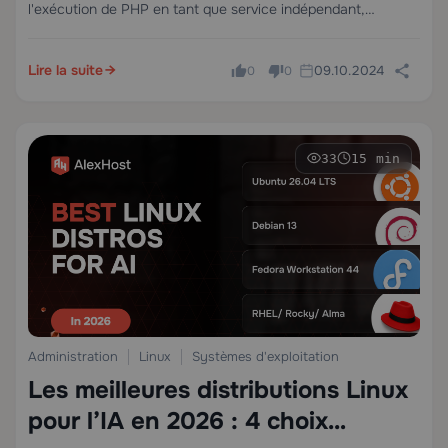
l'exécution de PHP en tant que service indépendant,
découplé du serveur web. Le redémarrage de PHP-FPM
applique les modifications de configuration de `php.ini` ou
Lire la suite
09.10.2024
`php-fpm.conf`, récupère…
0
0
33
15 min
Administration
Linux
Systèmes d'exploitation
Les meilleures distributions Linux
pour l’IA en 2026 : 4 choix