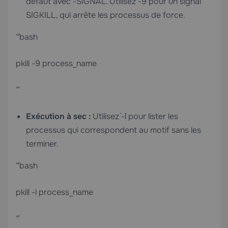
défaut avec `-SIGNAL`. Utilisez `-9` pour un signal
SIGKILL, qui arrête les processus de force.
“`bash
pkill -9 process_name
“`
Exécution à sec :
Utilisez `-l` pour lister les
processus qui correspondent au motif sans les
terminer.
“`bash
pkill -l process_name
“`