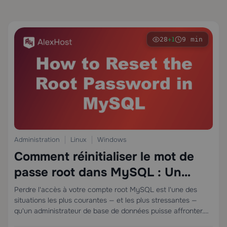
28
9 min
+1
Administration
Linux
Windows
Comment réinitialiser le mot de
passe root dans MySQL : Un
guide complet étape par étape
Perdre l'accès à votre compte root MySQL est l'une des
situations les plus courantes — et les plus stressantes —
qu'un administrateur de base de données puisse affronter.
Que vous ayez oublié le mot de passe, hérité d'un serveur