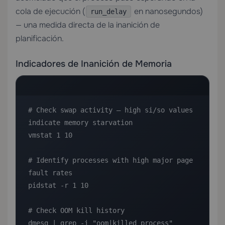
cola de ejecución (
en nanosegundos)
run_delay
— una medida directa de la inanición de
planificación.
Indicadores de Inanición de Memoria
# Check swap activity — high si/so values 
indicate memory starvation

vmstat 1 10

# Identify processes with high major page 
fault rates

pidstat -r 1 10

# Check OOM kill history

dmesg | grep -i "oom|killed process"
