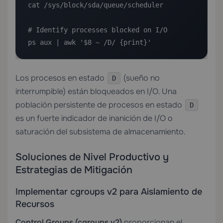
cat /sys/block/sda/queue/scheduler

# Identify processes blocked on I/O

ps aux | awk '$8 ~ /D/ {print}'
Los procesos en estado
(sueño no
D
interrumpible) están bloqueados en I/O. Una
población persistente de procesos en estado
D
es un fuerte indicador de inanición de I/O o
saturación del subsistema de almacenamiento.
Soluciones de Nivel Productivo y
Estrategias de Mitigación
Implementar cgroups v2 para Aislamiento de
Recursos
Control Groups (cgroups v2)
proporcionan el