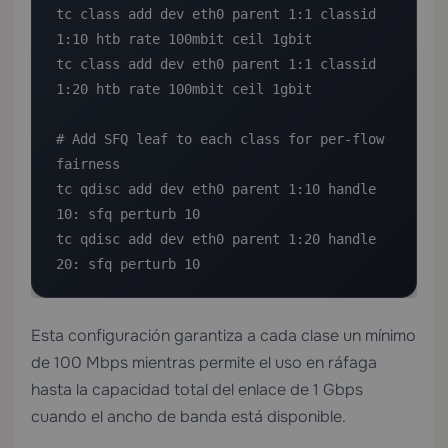
tc class add dev eth0 parent 1:1 classid 
1:10 htb rate 100mbit ceil 1gbit

tc class add dev eth0 parent 1:1 classid 
1:20 htb rate 100mbit ceil 1gbit

# Add SFQ leaf to each class for per-flow 
fairness

tc qdisc add dev eth0 parent 1:10 handle 
10: sfq perturb 10

tc qdisc add dev eth0 parent 1:20 handle 
20: sfq perturb 10
Esta configuración garantiza a cada clase un mínimo
de 100 Mbps mientras permite el uso en ráfaga
hasta la capacidad total del enlace de 1 Gbps
cuando el ancho de banda está disponible.