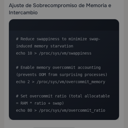
Ajuste de Sobrecompromiso de Memoria e
Intercambio
# Reduce swappiness to minimize swap-
induced memory starvation

echo 10 > /proc/sys/vm/swappiness

# Enable memory overcommit accounting 
(prevents OOM from surprising processes)

echo 2 > /proc/sys/vm/overcommit_memory

# Set overcommit ratio (total allocatable 
= RAM * ratio + swap)

echo 80 > /proc/sys/vm/overcommit_ratio