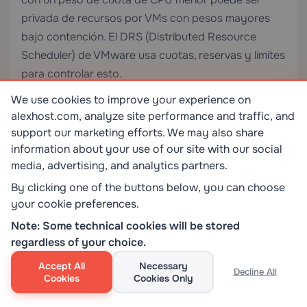
privada de recursos por VMs con pesos mayores
bajo contención. El DRS (Distributed Resource
Scheduler) de VMware usa cuotas, reservas y límites
para controlar esto.
We use cookies to improve your experience on
Inanición a nivel del SO invitado:
Dentro de la
alexhost.com, analyze site performance and traffic, and
propia VM, se aplican las mismas dinámicas de
support our marketing efforts. We may also share
planificación a nivel del SO. Una carga de trabajo
information about your use of our site with our social
contenerizada ejecutándose bajo Docker o
media, advertising, and analytics partners.
Kubernetes sin límites de recursos explícitos puede
By clicking one of the buttons below, you can choose
monopolizar la CPU y la memoria del SO invitado,
your cookie preferences.
privando de recursos a los contenedores co-
Note: Some technical cookies will be stored
ubicados.
regardless of your choice.
Accept All
Necessary
Decline All
Para entornos de Kubernetes, siempre defina tanto
Cookies
Cookies Only
como
en las especificaciones
requests
limits