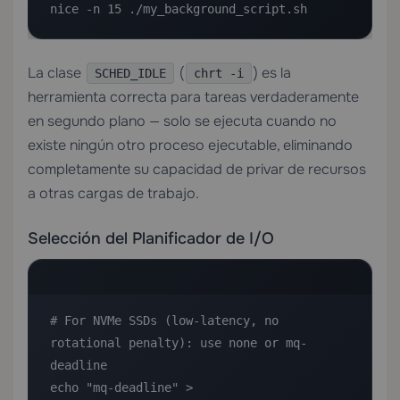
nice -n 15 ./my_background_script.sh
La clase
(
) es la
SCHED_IDLE
chrt -i
herramienta correcta para tareas verdaderamente
en segundo plano — solo se ejecuta cuando no
existe ningún otro proceso ejecutable, eliminando
completamente su capacidad de privar de recursos
a otras cargas de trabajo.
Selección del Planificador de I/O
# For NVMe SSDs (low-latency, no 
rotational penalty): use none or mq-
deadline

echo "mq-deadline" > 