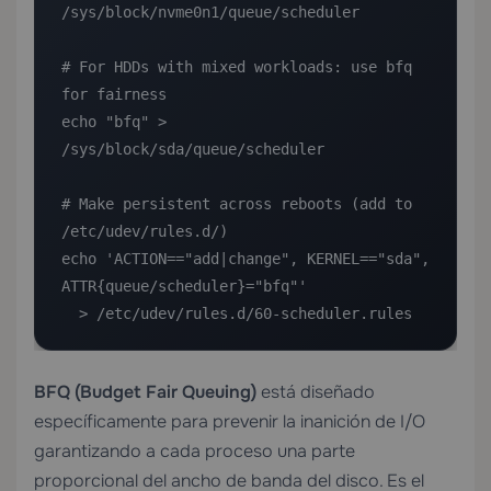
/sys/block/nvme0n1/queue/scheduler

# For HDDs with mixed workloads: use bfq 
for fairness

echo "bfq" > 
/sys/block/sda/queue/scheduler

# Make persistent across reboots (add to 
/etc/udev/rules.d/)

echo 'ACTION=="add|change", KERNEL=="sda", 
ATTR{queue/scheduler}="bfq"' 

  > /etc/udev/rules.d/60-scheduler.rules
BFQ (Budget Fair Queuing)
está diseñado
específicamente para prevenir la inanición de I/O
garantizando a cada proceso una parte
proporcional del ancho de banda del disco. Es el