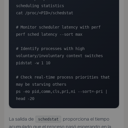
scheduling statistics

cat /proc/<PID>/schedstat

# Monitor scheduler latency with perf

perf sched latency --sort max

# Identify processes with high 
voluntary/involuntary context switches

pidstat -w 1 10

# Check real-time process priorities that 
may be starving others

ps -eo pid,comm,cls,pri,ni --sort=-pri | 
head -20
La salida de
proporciona el tiempo
schedstat
acumulado que el proceso pasó esperando en la