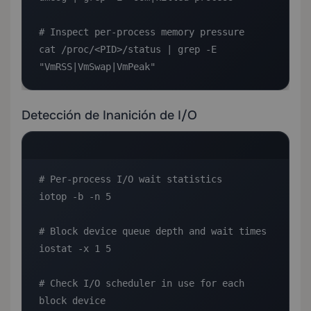
# Inspect per-process memory pressure

cat /proc/<PID>/status | grep -E 
"VmRSS|VmSwap|VmPeak"
Detección de Inanición de I/O
# Per-process I/O wait statistics

iotop -b -n 5

# Block device queue depth and wait times

iostat -x 1 5

# Check I/O scheduler in use for each 
block device
