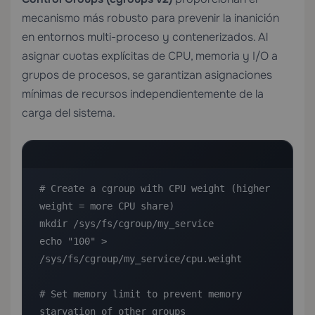
mecanismo más robusto para prevenir la inanición
en entornos multi-proceso y contenerizados. Al
asignar cuotas explícitas de CPU, memoria y I/O a
grupos de procesos, se garantizan asignaciones
mínimas de recursos independientemente de la
carga del sistema.
# Create a cgroup with CPU weight (higher 
weight = more CPU share)

mkdir /sys/fs/cgroup/my_service

echo "100" > 
/sys/fs/cgroup/my_service/cpu.weight

# Set memory limit to prevent memory 
starvation of other groups
