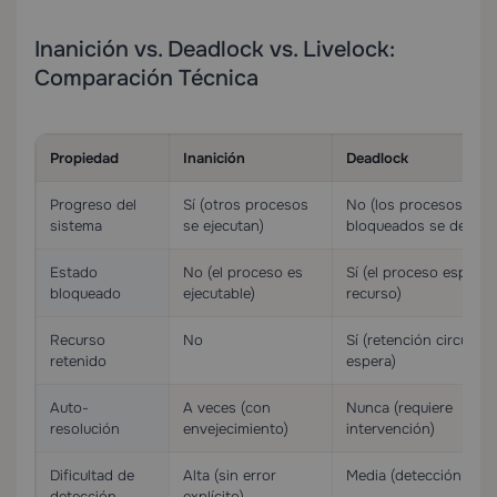
Inanición vs. Deadlock vs. Livelock:
Comparación Técnica
Propiedad
Inanición
Deadlock
Progreso del
Sí (otros procesos
No (los procesos
sistema
se ejecutan)
bloqueados se detien
Estado
No (el proceso es
Sí (el proceso espera 
bloqueado
ejecutable)
recurso)
Recurso
No
Sí (retención circular 
retenido
espera)
Auto-
A veces (con
Nunca (requiere
resolución
envejecimiento)
intervención)
Dificultad de
Alta (sin error
Media (detección de ci
detección
explícito)