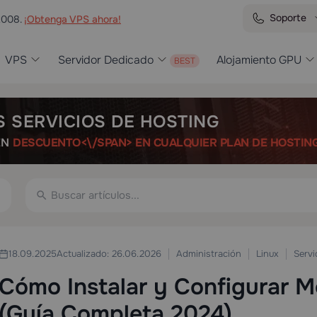
Soporte
2008.
¡Obtenga VPS ahora!
VPS
Servidor Dedicado
Alojamiento GPU
S SERVICIOS DE HOSTING
ÉN
DESCUENTO<\/SPAN> EN CUALQUIER PLAN DE HOSTIN
Administración
Linux
Servi
18.09.2025
Actualizado: 26.06.2026
Cómo Instalar y Configurar 
(Guía Completa 2024)