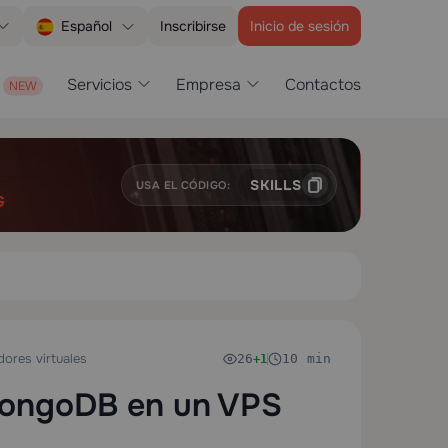
Inscribirse
Inicio de sesión
Español
Servicios
Empresa
Contactos
SKILLS
USA EL CÓDIGO:
G
dores virtuales
26
10 min
+1
MongoDB en un VPS