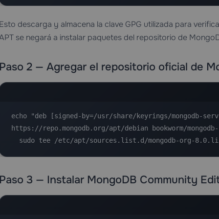
Esto descarga y almacena la clave GPG utilizada para verificar
APT se negará a instalar paquetes del repositorio de Mongo
Paso 2 — Agregar el repositorio oficial de
echo "deb [signed-by=/usr/share/keyrings/mongodb-serve
https://repo.mongodb.org/apt/debian bookworm/mongodb-
  sudo tee /etc/apt/sources.list.d/mongodb-org-8.0.l
Paso 3 — Instalar MongoDB Community Edit