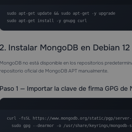
sudo apt-get update && sudo apt-get -y upgrade

sudo apt-get install -y gnupg curl
2. Instalar MongoDB en Debian 1
MongoDB no está disponible en los repositorios predetermin
repositorio oficial de MongoDB APT manualmente.
Paso 1 — Importar la clave de firma GPG d
curl -fsSL https://www.mongodb.org/static/pgp/server-8
  sudo gpg --dearmor -o /usr/share/keyrings/mongodb-