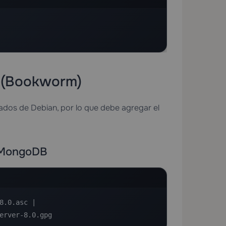
2 (Bookworm)
ados de Debian, por lo que debe agregar el
e MongoDB
.0.asc | 

server-8.0.gpg