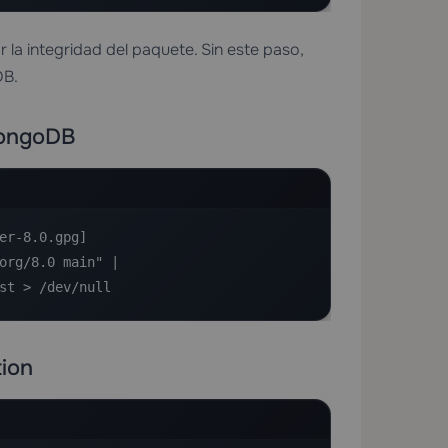
 la integridad del paquete. Sin este paso,
DB.
 MongoDB
r-8.0.gpg] 

org/8.0 main" | 

ist > /dev/null
ion