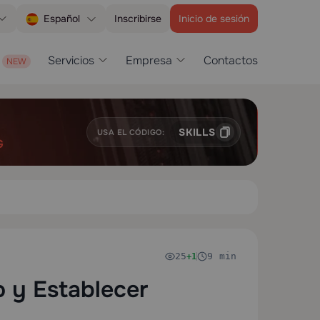
Inscribirse
Inicio de sesión
Español
Servicios
Empresa
Contactos
SKILLS
USA EL CÓDIGO:
G
25
9 min
+1
 y Establecer