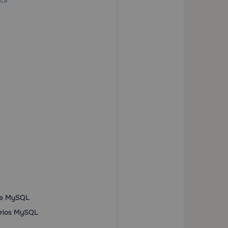
ica
 de MySQL
arios MySQL