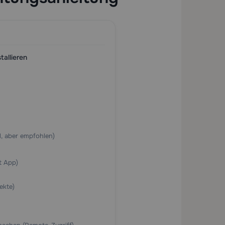
allieren
l, aber empfohlen)
t App)
ekte)