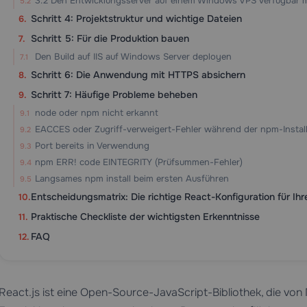
3.2 Den Entwicklungsserver auf einem Windows VPS verfügbar 
Schritt 4: Projektstruktur und wichtige Dateien
Schritt 5: Für die Produktion bauen
Den Build auf IIS auf Windows Server deployen
Schritt 6: Die Anwendung mit HTTPS absichern
Schritt 7: Häufige Probleme beheben
node oder npm nicht erkannt
EACCES oder Zugriff-verweigert-Fehler während der npm-Install
Port bereits in Verwendung
npm ERR! code EINTEGRITY (Prüfsummen-Fehler)
Langsames npm install beim ersten Ausführen
Entscheidungsmatrix: Die richtige React-Konfiguration für Ih
Praktische Checkliste der wichtigsten Erkenntnisse
FAQ
React.js ist eine Open-Source-JavaScript-Bibliothek, die von