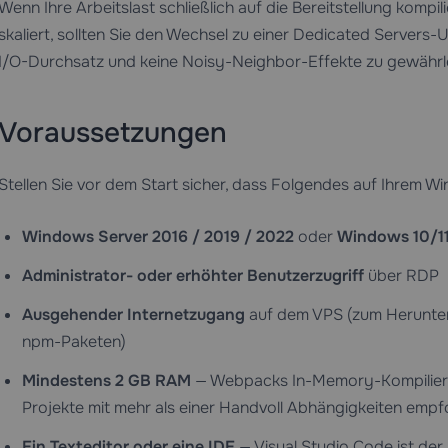
Wenn Ihre Arbeitslast schließlich auf die Bereitstellung komp
skaliert, sollten Sie den Wechsel zu einer
Dedicated Servers
-U
I/O-Durchsatz und keine Noisy-Neighbor-Effekte zu gewährle
Voraussetzungen
Stellen Sie vor dem Start sicher, dass Folgendes auf Ihrem W
Windows Server 2016 / 2019 / 2022
oder
Windows 10/1
Administrator- oder erhöhter Benutzerzugriff
über RDP
Ausgehender Internetzugang
auf dem VPS (zum Herunter
npm-Paketen)
Mindestens 2 GB RAM
— Webpacks In-Memory-Kompilierun
Projekte mit mehr als einer Handvoll Abhängigkeiten empf
Ein Texteditor oder eine IDE
— Visual Studio Code ist der