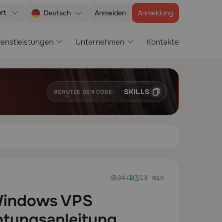
rt
Anmelden
Anmeldung
Deutsch
ienstleistungen
Unternehmen
Kontakte
SKILLS
BENUTZE DEN CODE:
34
13 min
+1
 Windows VPS
ichtungsanleitung