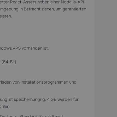
ilierter React-Assets neben einer Node.js-API
mgebung in Betracht ziehen, um garantierten
isten.
indows VPS vorhanden ist:
1
(64-Bit)
laden von Installationsprogrammen und
g ist speicherhungrig; 4 GB werden für
ohlen
 De-facto-Standard für die React-