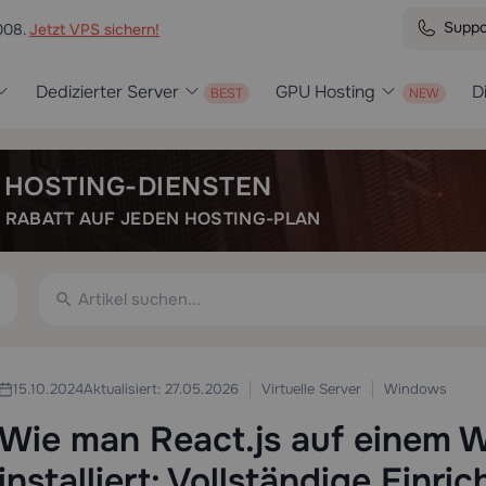
Suppo
008.
Jetzt VPS sichern!
Dedizierter Server
GPU Hosting
D
N HOSTING-DIENSTEN
E RABATT AUF JEDEN HOSTING-PLAN
Virtuelle Server
Windows
15.10.2024
Aktualisiert: 27.05.2026
Wie man React.js auf einem
installiert: Vollständige Einr