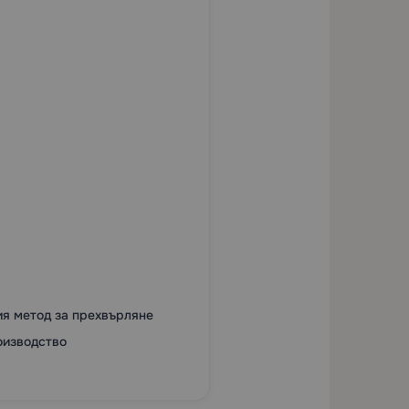
ия метод за прехвърляне
оизводство