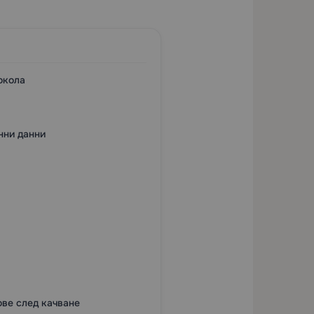
окола
нни данни
ове след качване