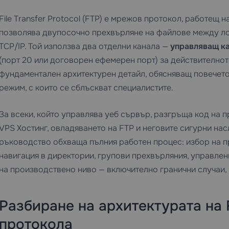
File Transfer Protocol (FTP) е мрежов протокол, работещ 
позволява двупосочно прехвърляне на файлове между ло
TCP/IP. Той използва два отделни канала —
управляващ к
(порт 20 или договорен ефемерен порт) за действителнот
фундаментален архитектурен детайл, обясняващ повечето
режим, с които се сблъскват специалистите.
За всеки, който управлява уеб сървър, разгръща код на 
VPS Хостинг
, овладяването на FTP и неговите сигурни на
ръководство обхваща пълния работен процес: избор на пр
навигация в директории, групови прехвърляния, управлен
на производствено ниво — включително гранични случаи,
Разбиране на архитектурата на 
протокола