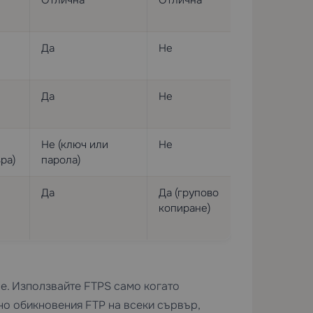
Отлична
Отлична
Да
Не
Да
Не
Не (ключ или
Не
ра)
парола)
Да
Да (групово
копиране)
. Използвайте FTPS само когато
но обикновения FTP на всеки сървър,