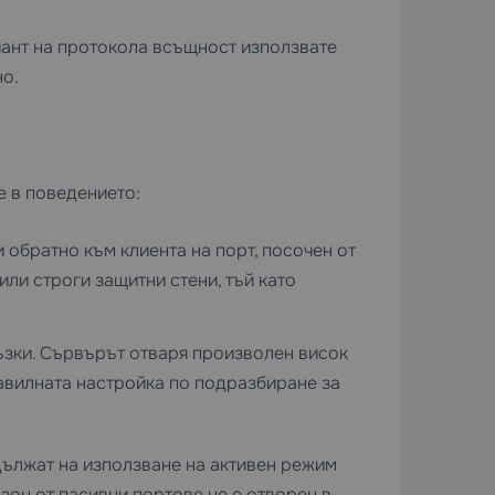
иант на протокола всъщност използвате
о.
е в поведението:
обратно към клиента на порт, посочен от
или строги защитни стени, тъй като
ъзки. Сървърът отваря произволен висок
правилната настройка по подразбиране за
ължат на използване на активен режим
зон от пасивни портове не е отворен в