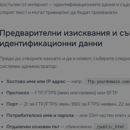
достъпен от интернет — идентификационните данни и съд
открит текст и могат тривиално да бъдат прихванати.
Предварителни изисквания и съ
идентификационни данни
Преди да отворите какъвто и да е клиент, съберете следн
системен администратор:
Хостово име или IP адрес
— напр.
ftp.yourdomain.com
Протокол
— FTP, FTPS (явен или неявен) или SFTP
Порт
— 21 за FTP/FTPS-явен, 990 за FTPS-неявен, 22 з
Потребителско име и парола
— или SSH частен ключ з
Отдалечен основен път
— обикновено
,
/public_html