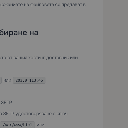
ържанието на файловете се предават в
биране на
ото от вашия хостинг доставчик или
или
203.0.113.45
а SFTP
а SFTP удостоверяване с ключ
или
/var/www/html