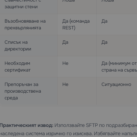
Съвместимост с
Лоша
Лоша
защитни стени
Възобновяване на
Да (команда
Да
прехвърлянията
REST)
Списък на
Да
Да
директории
Необходим
Не
Да (минимум от
сертификат
страна на сървъ
Препоръчан за
Не
Ситуационно
производствена
среда
Практическият извод:
Използвайте SFTP по подразбиране
наследена система изрично го изисква. Избягвайте напъл