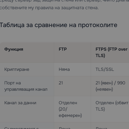
собствените му правила на защитната стена.
Таблица за сравнение на протоколите
Функция
FTP
FTPS (FTP over
TLS)
Криптиране
Няма
TLS/SSL
Порт на
21
21 (явен) / 990
управляващия канал
(неявен)
Канал за данни
Отделен
Отделен (обвит
(20/
TLS)
ефемерен)