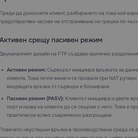
Преди да докоснете клиент, разбирането на това кой вар
предотвратява часове на отстраняване на грешки по-късн
Активен срещу пасивен режим
Двуканалният дизайн на FTP създава критично разделени
Активен режим:
Сървърът инициира връзката за данни 
клиента. Това почти винаги се проваля при NAT рутери 
входящата връзка от сървъра е блокирана.
Пасивен режим (PASV):
Клиентът инициира и двете вр
порт и казва на клиента да се свърже с него. Това е 
практически всяко съвременно разгръщане.
Повечето неуспешни връзки в производствена среда се д
срещу сървър зад защитна стена или сървър, чийто диапа