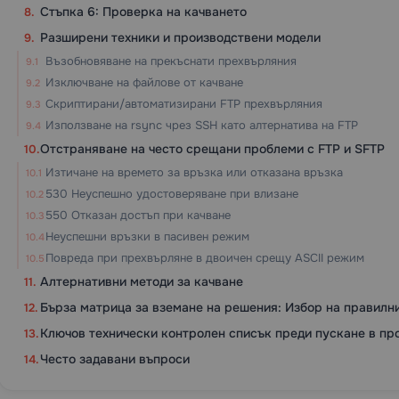
Стъпка 6: Проверка на качването
Разширени техники и производствени модели
Възобновяване на прекъснати прехвърляния
Изключване на файлове от качване
Скриптирани/автоматизирани FTP прехвърляния
Използване на rsync чрез SSH като алтернатива на FTP
Отстраняване на често срещани проблеми с FTP и SFTP
Изтичане на времето за връзка или отказана връзка
530 Неуспешно удостоверяване при влизане
550 Отказан достъп при качване
Неуспешни връзки в пасивен режим
Повреда при прехвърляне в двоичен срещу ASCII режим
Алтернативни методи за качване
Бърза матрица за вземане на решения: Избор на правилн
Ключов технически контролен списък преди пускане в пр
Често задавани въпроси